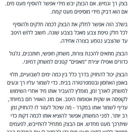
בצק רך וגמיש. אם הבצק יבש מידי אפשר להוסיף מעט מים.
אם הוא דביק מידי מוסיפים מעט קמח.
בשלב הזה אפשר לחלק את הבצק לכמה חלקים ולהוסיף
לכל חלק טיפת צבע מאכל בצבע שונה. חשוב ללוש היטב
עד שהצבע נטמע בצורה אחידה.
הבצק מתאים להכנת צורות, משחק חופשי, חותכנים, גלגול
כדורים ואפילו יצירת "מאפים" קטנים למשחק דמיוני.
הבצק יכול להחזיק בדרך כלל בין כמה ימים לשבועיים, תלוי
באופן האחסון ובטמפרטורה בבית. כדי לשמור עליו רך ונעים
למשחק לאורך זמן, מומלץ להעביר אותו מיד אחרי השימוש
לקופסה או שקית אטומות היטב. אם מזג האוויר חם במיוחד,
עדיף לשמור אותו במקרר - מה שיכול לעזור לו להחזיק זמן
רב יותר. לפני המשחק אפשר להוציא אותו לכמה דקות כדי
שיתרכך מעט מחדש. אם הבצק מתחיל להתייבש, לפעמים
מספיק ללוש לתוכו מעט מים כדי להחזיר לו את המרקם הרך.