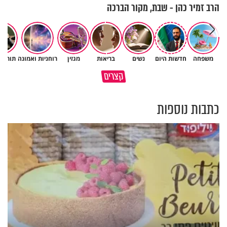
הרב זמיר כהן - שבת, מקור הברכה
משפחה
חדשות היום
נשים
בריאות
מגזין
רוחניות ואמונה
תורה 
האם אפשר להפוך קללה לברכה?
קצרים
רק ביחד מגיעים עד הסוף
מסר מפרשת השבוע
כתבות נוספות