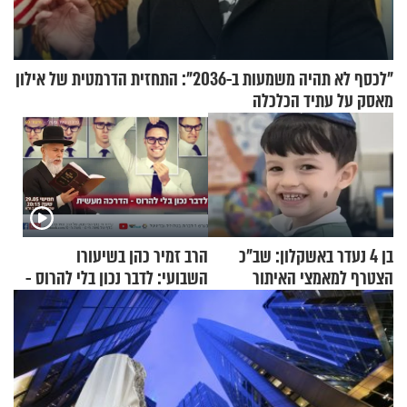
"לכסף לא תהיה משמעות ב-2036": התחזית הדרמטית של אילון
מאסק על עתיד הכלכלה
בן 4 נעדר באשקלון: שב"כ
הרב זמיר כהן בשיעורו
הצטרף למאמצי האיתור
השבועי: לדבר נכון בלי להרוס -
הדרכה מעשית