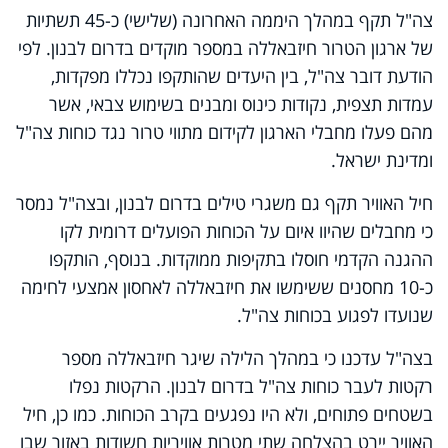
Video
צה"ל תקף במהלך היממה האחרונה (שלישי) כ-45 תשתיות
של ארגון הטרור חיזבאללה במספר מוקדים בדרום לבנון. לפי
הודעת דובר צה"ל, בין היעדים שהותקפו נכללו מפקדות,
עמדות תצפית, נקודות כינוס ומבנים בשימוש צבאי, אשר
מהם פעלו מחבלי הארגון לקידום מתווי טרור נגד כוחות צה"ל
ומדינת ישראל.
חיל האוויר תקף גם משגרי טילים בדרום לבנון, ובצה"ל נמסר
כי מחבלים שהיוו איום על הכוחות הפועלים דרומית לקו
ההגנה הקדמי חוסלו בתקיפות ממוקדות. בנוסף, הותקפו
כ-10 מחסנים ששימשו את חיזבאללה לאחסון אמצעי לחימה
שנועדו לפגוע בכוחות צה"ל.
בצה"ל עדכנו כי במהלך הלילה שיגר חיזבאללה מספר
רקטות לעבר כוחות צה"ל בדרום לבנון. הרקטות נפלו
בשטחים פתוחים, ולא היו נפגעים בקרב הכוחות. כמו כן, חיל
האוויר יירט בהצלחה שתי מטרות אוויריות חשודות באזור שבו