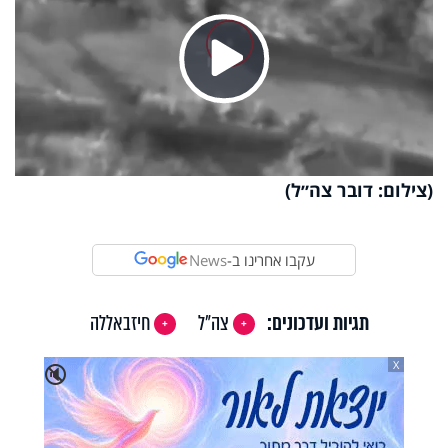
Play
Video
(צילום: דובר צה״ל)
עקבו אחרינו ב-
News
תגיות ועדכונים:
צה"ל
חיזבאללה
X
🔇