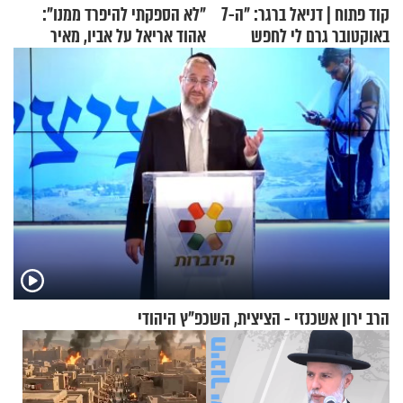
קוד פתוח | דניאל ברגר: "ה-7
"לא הספקתי להיפרד ממנו":
באוקטובר גרם לי לחפש
אהוד אריאל על אביו, מאיר
תשובות"
אריאל ז"ל
הרב ירון אשכנזי - הציצית, השכפ"ץ היהודי