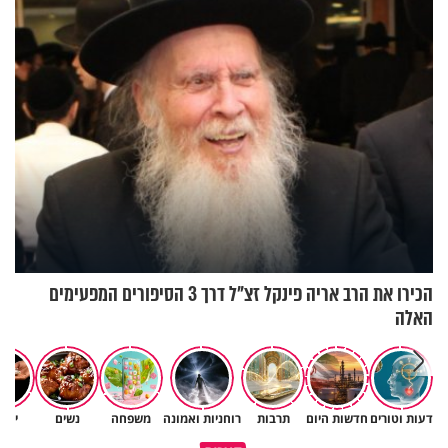
בחיים
לרענן את הבית
הכירו את הרב אריה פינקל זצ"ל דרך 3 הסיפורים המפעימים
האלה
דעות וטורים
חדשות היום
תרבות
רוחניות ואמונה
משפחה
נשים
יהד
גם השולחן שבת שאתם מסדרים