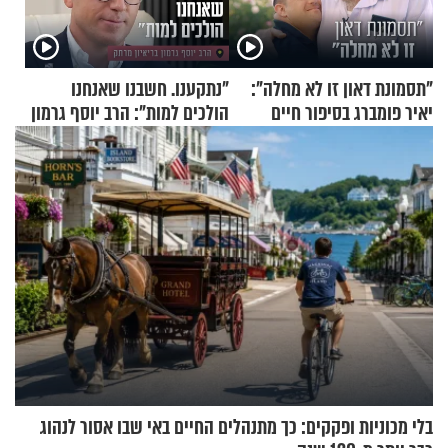
"תסמונת דאון זו לא מחלה":
"נתקענו. חשבנו שאנחנו
יאיר פומברג בסיפור חיים
הולכים למות": הרב יוסף גרמון
מעורר השראה
בריאיון מרתק
בלי מכוניות ופקקים: כך מתנהלים החיים באי שבו אסור לנהוג