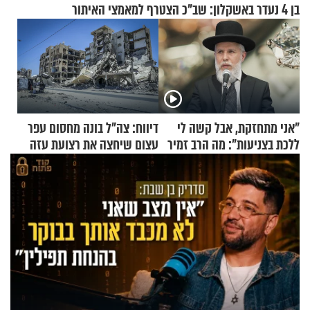
בן 4 נעדר באשקלון: שב"כ הצטרף למאמצי האיתור
"אני מתחזקת, אבל קשה לי
דיווח: צה"ל בונה מחסום עפר
ללכת בצניעות": מה הרב זמיר
עצום שיחצה את רצועת עזה
כהן המליץ לה לעשות?
לשניים