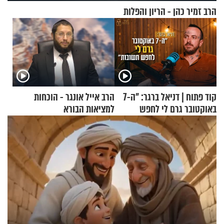
הרב זמיר כהן - הריון והפלות
קוד פתוח | דניאל ברגר: "ה-7
הרב אייל אונגר - הוכחות
באוקטובר גרם לי לחפש
למציאות הבורא
תשובות"