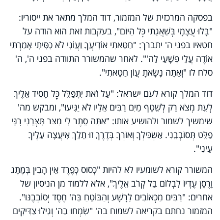
בפסקה המרכזית של המזמור, דוד המלך מתאר את ייסוריו:
"בָּלוּ עֲצָמָי בְּשַׁאֲגָתִי כׇּל הַיּוֹם", בעקבות זאת הוא הודה על
חטאיו בפני ה' יתברך: "חַטָּאתִי אוֹדִיעֲךָ וַעֲוֺנִי לֹא כִסִּיתִי אָמַרְתִּי
אוֹדֶה עֲלֵי פְשָׁעַי לַה'". לאחר שהמשורר התוודה בפני ה', ה'
סלח לו "וְאַתָּה נָשָׂאתָ עֲוֺן חַטָּאתִי".
דוד המלך קורא לעם ישראל: "עַל זֹאת יִתְפַּלֵּל כׇּל חָסִיד אֵלֶיךָ
לְעֵת מְצֹא רַק לְשֵׁטֶף מַיִם רַבִּים אֵלָיו לֹא יַגִּיעוּ", ומבקש מה'
שימשיך לשמור ולהושיע אותו: "אַתָּה סֵתֶר לִי מִצַּר תִּצְּרֵנִי רָנֵּי
פַלֵּט תְּסוֹבְבֵנִי. אַשְׂכִּילְךָ וְאוֹרְךָ בְּדֶרֶךְ זוּ תֵלֵךְ אִיעֲצָה עָלֶיךָ
עֵינִי".
המשורר קורא לשומעיו לא להיות "כְּסוּס כְּפֶרֶד אֵין הָבִין בְּמֶתֶג
וָרֶסֶן עֶדְיוֹ לִבְלוֹם בַּל קְרֹב אֵלֶיךָ", אלא ללמוד מן הניסיון של
אחרים: "רַבִּים מַכְאוֹבִים לָרָשָׁע וְהַבּוֹטֵחַ בַּה' חֶסֶד יְסוֹבְבֶנּוּ".
המזמור נחתם בקריאה לשמוח בה' "שִׂמְחוּ בַה' וְגִילוּ צַדִּיקִים