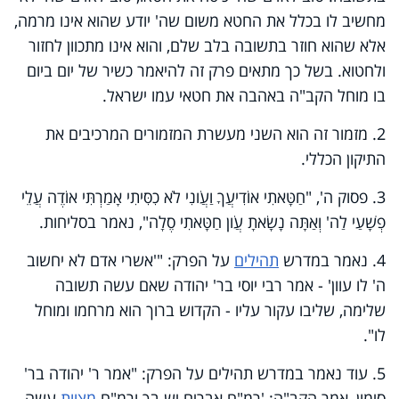
מחשיב לו בכלל את החטא
משום שה' יודע שהוא אינו מרמה,
אלא שהוא חוזר בתשובה בלב שלם, והוא אינו מתכוון לחזור
ולחטוא. בשל כך מתאים פרק זה להיאמר כשיר של יום ביום
בו מוחל הקב"ה באהבה את חטאי עמו ישראל.
2. מזמור זה הוא השני מעשרת המזמורים המרכיבים את
התיקון הכללי.
3. פסוק ה', "חַטָּאתִי אוֹדִיעֲךָ וַעֲו‍ֹנִי לֹא כִסִּיתִי אָמַרְתִּי אוֹדֶה עֲלֵי
פְשָׁעַי לַה' וְאַתָּה נָשָׂאתָ עֲו‍ֹן חַטָּאתִי סֶלָה", נאמר בסליחות.
4. נאמר במדרש
תהילים
על הפרק: "'אשרי אדם לא יחשוב
ה' לו עוון' - אמר רבי יוסי בר' יהודה שאם עשה תשובה
שלימה, שליבו עקור עליו - הקדוש ברוך הוא מרחמו ומוחל
לו".
5. עוד נאמר במדרש תהילים על הפרק: "אמר ר' יהודה בר'
סימון, אמר הקב"ה: 'רמ"ח אברים יש בך ורמ"ח
מצוות
עשה