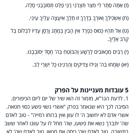
(ז) אַתָּה סֵתֶר לִי מִצַּר תִּצְּרֵנִי רָנֵּי פַלֵּט תְּסוֹבְבֵנִי סֶלָה.
(ח) אַשְׂכִּילְךָ וְאוֹרְךָ בְּדֶרֶךְ זוּ תֵלֵךְ אִיעֲצָה עָלֶיךָ עֵינִי.
(ט) אַל תִּהְיוּ כְּסוּס כְּפֶרֶד אֵין הָבִין בְּמֶתֶג וָרֶסֶן עֶדְיוֹ לִבְלוֹם בַּל
קְרֹב אֵלֶיךָ.
(י) רַבִּים מַכְאוֹבִים לָרָשָׁע וְהַבּוֹטֵחַ בַּה' חֶסֶד יְסוֹבְבֶנּוּ.
(יא) שִׂמְחוּ בַה' וְגִילוּ צַדִּיקִים וְהַרְנִינוּ כָּל יִשְׁרֵי לֵב.
5 עובדות מעניינות על הפרק
1. לדעת הגר"א, מזמור זה הוא שיר של יום ליום הכיפורים.
הסיבה לכך היא שנאמר בפרק "אשרי נשוי פשע כסוי חטאה.
אשרי אדם לא יחשוב ה' לו עוון ואין ברוחו רמייה" -
טוב לאדם
שה' יתברך נשא את פשעו, שה' מחל לו על עוונו לאחר ששב
בתשובה.
טוב לאדם
שה' כיסה את חטאו,
טוב לאדם שה' לא