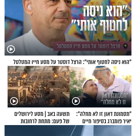
"הוא ניסה לחטוף אותי": הרצל דוסטר על מסע חייו המטלטל
"תסמונת דאון זו לא מחלה":
תשעה באב | מסע לירושלים
יאיר פומברג בסיפור חיים
של פעם: מתחת לרחובות
מעורר השראה
ירושלים