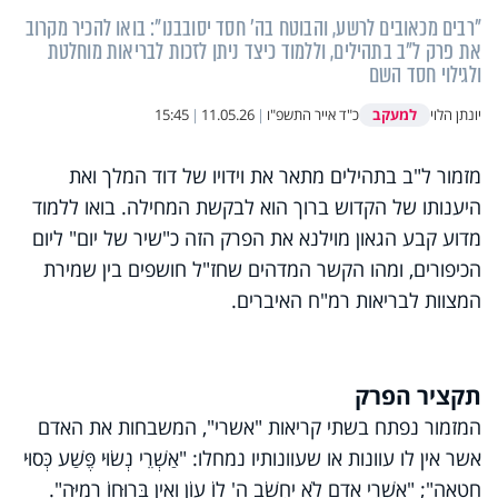
"רבים מכאובים לרשע, והבוטח בה' חסד יסובבנו": בואו להכיר מקרוב
את פרק ל"ב בתהילים, וללמוד כיצד ניתן לזכות לבריאות מוחלטת
ולגילוי חסד השם
למעקב
יונתן הלוי
כ"ד אייר התשפ"ו
|
11.05.26
|
15:45
מזמור ל"ב בתהילים מתאר את וידויו של דוד המלך ואת
היענותו של הקדוש ברוך הוא לבקשת המחילה. בואו ללמוד
מדוע קבע הגאון מוילנא את הפרק הזה כ"שיר של יום" ליום
הכיפורים, ומהו הקשר המדהים שחז"ל חושפים בין שמירת
המצוות לבריאות רמ"ח האיברים.
תקציר הפרק
המזמור נפתח בשתי קריאות "אשרי", המשבחות את האדם
אשר אין לו עוונות או שעוונותיו נמחלו: "אַשְׁרֵי נְשׂוּי פֶּשַׁע כְּסוּי
חֲטָאָה"; "אַשְׁרֵי אָדָם לֹא יַחְשֹׁב ה' לוֹ עָוֺן וְאֵין בְּרוּחוֹ רְמִיָּה".