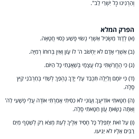
וְהַרְנִינוּ כׇּל יִשְׁרֵי לֵב".
הפרק המלא
(א) לְדָוִד מַשְׂכִּיל אַשְׁרֵי נְשׂוּי פֶּשַׁע כְּסוּי חֲטָאָה.
(ב) אַשְׁרֵי אָדָם לֹא יַחְשֹׁב ה' לוֹ עָו‍ֹן וְאֵין בְּרוּחוֹ רְמִיָּה.
(ג) כִּי הֶחֱרַשְׁתִּי בָּלוּ עֲצָמָי בְּשַׁאֲגָתִי כָּל הַיּוֹם.
(ד) כִּי יוֹמָם וָלַיְלָה תִּכְבַּד עָלַי יָדֶךָ נֶהְפַּךְ לְשַׁדִּי בְּחַרְבֹנֵי קַיִץ
סֶלָה.
(ה) חַטָּאתִי אוֹדִיעֲךָ וַעֲו‍ֹנִי לֹא כִסִּיתִי אָמַרְתִּי אוֹדֶה עֲלֵי פְשָׁעַי לַה'
וְאַתָּה נָשָׂאתָ עֲו‍ֹן חַטָּאתִי סֶלָה.
(ו) עַל זֹאת יִתְפַּלֵּל כָּל חָסִיד אֵלֶיךָ לְעֵת מְצֹא רַק לְשֵׁטֶף מַיִם
רַבִּים אֵלָיו לֹא יַגִּיעוּ.