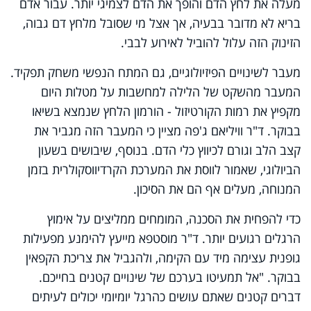
מעלה את לחץ הדם והופך את הדם לצמיגי יותר. עבור אדם
בריא לא מדובר בבעיה, אך אצל מי שסובל מלחץ דם גבוה,
הזינוק הזה עלול להוביל לאירוע לבבי.
מעבר לשינויים הפיזיולוגיים, גם המתח הנפשי משחק תפקיד.
המעבר מהשקט של הלילה למחשבות על מטלות היום
מקפיץ את רמות הקורטיזול - הורמון הלחץ שנמצא בשיאו
בבוקר. ד"ר וויליאם ג'פה מציין כי המעבר הזה מגביר את
קצב הלב וגורם לכיווץ כלי הדם. בנוסף, שיבושים בשעון
הביולוגי, שאמור לווסת את המערכת הקרדיווסקולרית בזמן
המנוחה, מעלים אף הם את הסיכון.
כדי להפחית את הסכנה, המומחים ממליצים על אימוץ
הרגלים רגועים יותר. ד"ר מוסטפא מייעץ להימנע מפעילות
גופנית עצימה מיד עם הקימה, ולהגביל את צריכת הקפאין
בבוקר. "אל תמעיטו בערכם של שינויים קטנים בחייכם.
דברים קטנים שאתם עושים כהרגל יומיומי יכולים לעיתים