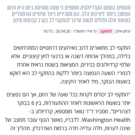
מומחים בתחום הקרדיולוגיה חושפים כי שעה מסוימת ביום היא הזמן
המסוכן ביותר ליציבות הלב. הם מסבירים כיצד שינויים הורמונליים
בשעות אלה עלולים להוות טריגר להתקפי לב בקרב קבוצות סיכון
למעקב
יצחק איתן
ט' אייר התשפ"ו
|
26.04.26
|
16:15
התקפי לב מתוארים לרוב כאירועים דרמטיים המתרחשים
בלילה, במהלך ארוחה דשנה או ברגעי לחץ קיצוניים. אלא
שלפי קרדיולוגים בכירים, המציאות בשטח נראית אחרת
לגמרי: השעה הנפוצה ביותר ללקות בהתקף לב היא דווקא
בשעות הבוקר, מיד לאחר היקיצה.
"התקפי לב יכולים לקרות בכל שעה של היום, אך הם נפוצים
יותר בשעות הראשונות לאחר ההתעוררות, בין 6 בבוקר
לצהריים", מסביר ד"ר נוואר מוסטפא, קרדיולוג ב-
Washington Health. לדבריו, כאשר הגוף עובר ממצב של
שינה לערות, חלה עלייה חדה ברמות האדרנלין. תהליך זה