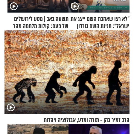
"לא רצו שאהבת השם ייצג את
תשעה באב | מסע לירושלים
ישראל": חנינת השם גורדון
של פעם: קולות מלחמה מהר
בריאיון מעורר השראה
הזיתים
הרב זמיר כהן - תורה ומדע, אבולוציה ויהדות