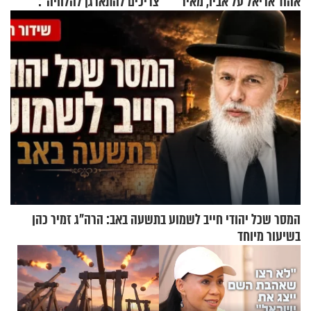
אהוד אריאל על אביו, מאיר
צריכים להתארגן להלוויה":
אריאל ז"ל
זוגיות במבחן, הפעם עם מרים
וגד דנינו
המסר שכל יהודי חייב לשמוע בתשעה באב: הרה"ג זמיר כהן
בשיעור מיוחד