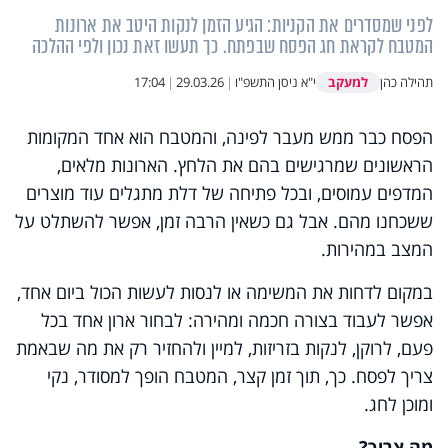
לפני שמסדרים את הקניות: הגיע הזמן לנקות היטב את ארונות
המטבח לקראת חג הפסח שבפתח. כך תעשו זאת נכון ולפי ההלכה
למעקב
תהילה כהן
י"א ניסן התשפ"ו
|
29.03.26
|
17:04
הפסח כבר ממש מעבר לפינה, והמטבח הוא אחד המקומות
הראשונים שמרגישים בהם את הלחץ. הארונות מלאים,
המדפים עמוסים, ובכל פתיחה של דלת מתגלים עוד מוצרים
ששכחנו מהם. אבל גם כשאין הרבה זמן, אפשר להשתלט על
המצב במהירות.
במקום לדחות את המשימה או לנסות לעשות הכול ביום אחד,
אפשר לעבוד בצורה חכמה ומהירה: לבחור ארון אחד בכל
פעם, לרוקן, לנקות בזריזות, למיין ולהחזיר רק את מה שבאמת
צריך לפסח. כך, תוך זמן קצר, המטבח הופך למסודר, נקי
ומוכן לחג.
מה צריך?