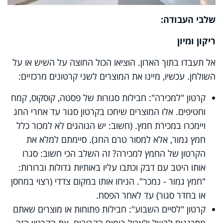
שלבי העבודה:
ריקון ומיון
אל תעבדו בתוך הארון. הוציאו הכול החוצה על השיש או על
השולחן. עכשיו, מיינו את המוצרים לשני קרטונים מרכזיים:
קרטון "למכירה": חבילות סגורות של פסטה, קוסקוס, קמח
וחטיפים. אלו המוצרים שיחכו בקרטון סגור עד אחרי החג
ויימכרו במכירת חמץ. (חשוב: יש הנוהגים לא למכור כלל
חמץ גמור, אלא למסור טרם החג).
סיימתם למלא את
הקרטון של החמץ למכירה? זה השלב הכי חשוב: סגרו
אותו היטב עם דבק וכתבו עליו באותיות גדולות וברורות:
"חמץ גמור - נמכר". הניחו אותו במקום צדדי (רצוי במחסן
או בחדר סגור) עד לאחר הפסח.
קרטון "לסיים השבוע": חבילות פתוחות או מוצרים שאתם
מתכננים לבשל ולאכול בימים הקרובים. את הקרטון הזה