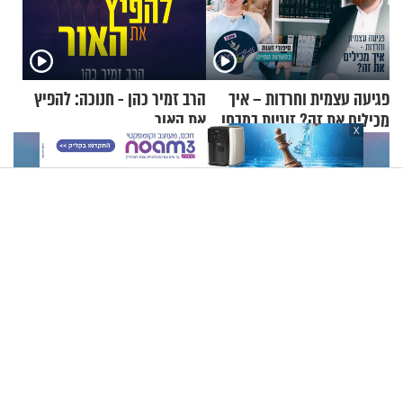
פגיעה עצמית וחרדות – איך
הרב זמיר כהן - חנוכה: להפיץ
מכילים את זה? זוגיות במבחן,
את האור
X
הפעם עם יהודית ואלתר כהן