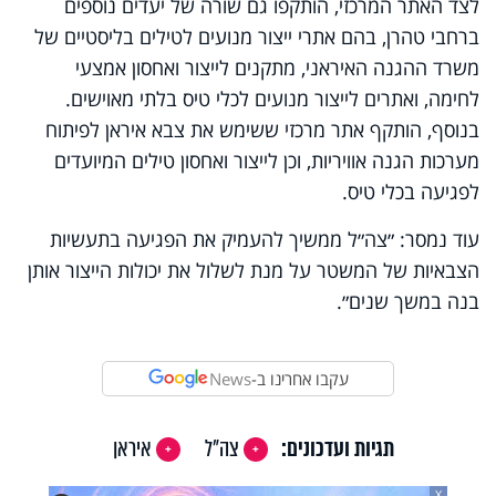
לצד האתר המרכזי, הותקפו גם שורה של יעדים נוספים
ברחבי טהרן, בהם אתרי ייצור מנועים לטילים בליסטיים של
משרד ההגנה האיראני, מתקנים לייצור ואחסון אמצעי
לחימה, ואתרים לייצור מנועים לכלי טיס בלתי מאוישים.
בנוסף, הותקף אתר מרכזי ששימש את צבא איראן לפיתוח
מערכות הגנה אוויריות, וכן לייצור ואחסון טילים המיועדים
לפגיעה בכלי טיס.
עוד נמסר: ״צה״ל ממשיך להעמיק את הפגיעה בתעשיות
הצבאיות של המשטר על מנת לשלול את יכולות הייצור אותן
בנה במשך שנים״.
עקבו אחרינו ב-
News
תגיות ועדכונים:
צה"ל
איראן
X