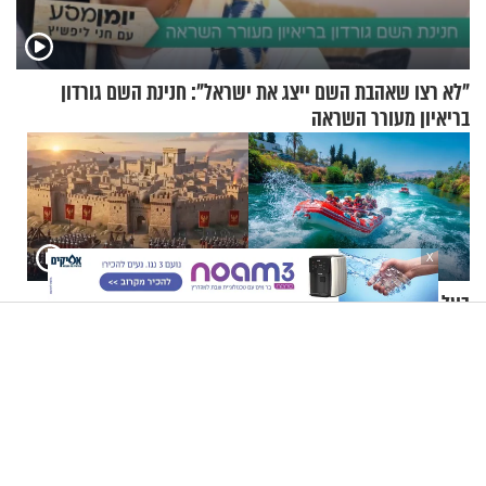
"לא רצו שאהבת השם ייצג את ישראל": חנינת השם גורדון
בריאיון מעורר השראה
X
בעל אתר הרפטינג מרגש: "גם
תשעה באב | מסע לירושלים
אם ישלמו לי עשרה מיליון
של פעם: בניינה של ירושלים
שקלים - לא אפתח בשבת"