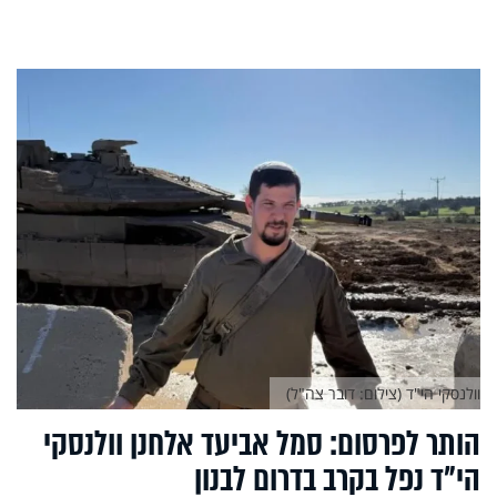
וולנסקי הי"ד (צילום: דובר צה"ל)
הותר לפרסום: סמל אביעד אלחנן וולנסקי
הי"ד נפל בקרב בדרום לבנון