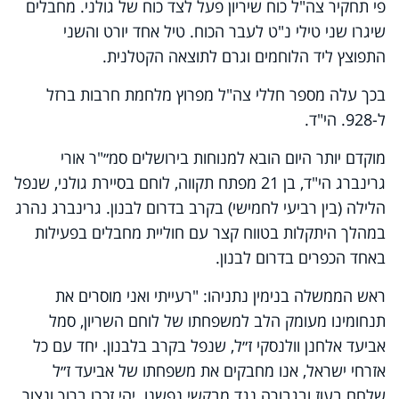
פי תחקיר צה"ל כוח שיריון פעל לצד כוח של גולני. מחבלים
שיגרו שני טילי נ"ט לעבר הכוח. טיל אחד יורט והשני
התפוצץ ליד הלוחמים וגרם לתוצאה הקטלנית.
בכך עלה מספר חללי צה"ל מפרוץ מלחמת חרבות ברזל
ל-928. הי"ד.
מוקדם יותר היום הובא למנוחות בירושלים סמ״"ר אורי
גרינברג הי"ד, בן 21 מפתח תקווה, לוחם בסיירת גולני, שנפל
הלילה (בין רביעי לחמישי) בקרב בדרום לבנון. גרינברג נהרג
במהלך היתקלות בטווח קצר עם חוליית מחבלים בפעילות
באחד הכפרים בדרום לבנון.
ראש הממשלה בנימין נתניהו: "
רעייתי ואני מוסרים את
תנחומינו מעומק הלב למשפחתו של לוחם השריון, סמל
אביעד אלחנן וולנסקי ז״ל, שנפל בקרב בלבנון.
יחד עם כל
אזרחי ישראל, אנו מחבקים את משפחתו של אביעד ז״ל
שלחם בעוז ובגבורה נגד מבקשי נפשנו.
יהי זכרו ברוך ונצור