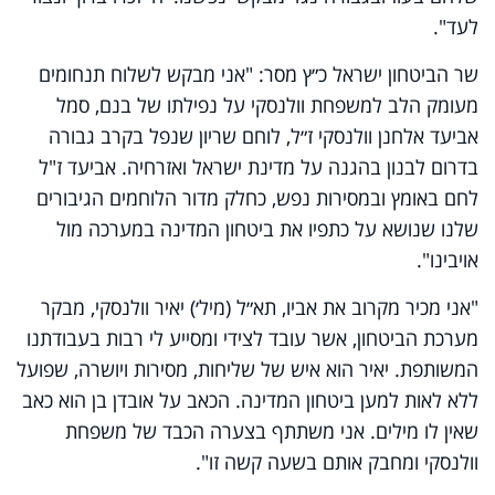
לעד".
שר הביטחון ישראל כ״ץ מסר: "
אני מבקש לשלוח תנחומים
מעומק הלב למשפחת וולנסקי על נפילתו של בנם, סמל
אביעד אלחנן וולנסקי ז״ל, לוחם שריון שנפל בקרב גבורה
בדרום לבנון בהגנה על מדינת ישראל ואזרחיה.
אביעד ז"ל
לחם באומץ ובמסירות נפש, כחלק מדור הלוחמים הגיבורים
שלנו שנושא על כתפיו את ביטחון המדינה במערכה מול
אויבינו".
"אני מכיר מקרוב את אביו, תא״ל (מיל׳) יאיר וולנסקי, מבקר
מערכת הביטחון, אשר עובד לצידי ומסייע לי רבות בעבודתנו
המשותפת. יאיר הוא איש של שליחות, מסירות ויושרה, שפועל
ללא לאות למען ביטחון המדינה. הכאב על אובדן בן הוא כאב
שאין לו מילים.
אני משתתף בצערה הכבד של משפחת
וולנסקי ומחבק אותם בשעה קשה זו".