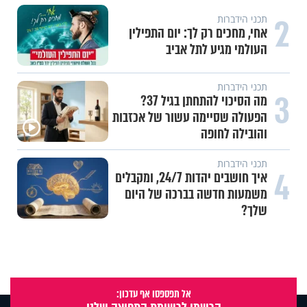
עשייה והעצמה נשית
משיבת נפש: הגבול הדק שבין חוסר
טקט לפגיעה בזולת
תכני ערוץ הידברות
חלום אדיר: חלמתי על בית המקדש
הלכות - כללי
הלכה למעשה: להחזיר גזל אחרי
30 שנה
אל תפספסו אף עדכון:
הרשמו לרשימת התפוצה שלנו