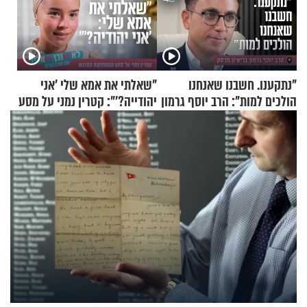
"נתקענו. חשבנו שאנחנו
"שאלתי את אמא שלי 'אני
הולכים למות": הרב יוסף גרמון
יהודייה?'": קטרין נמני על מסע
בריאיון מרתק
ההתחזקות המרגש