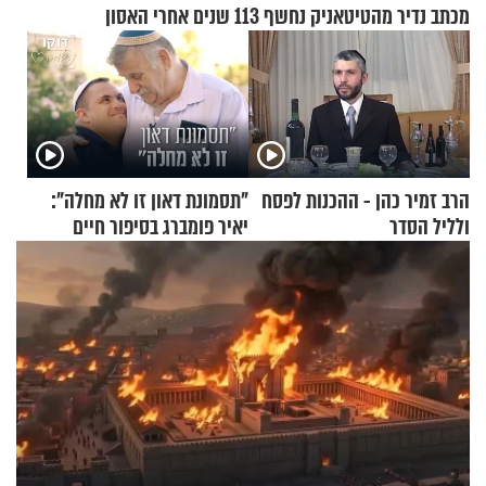
מכתב נדיר מהטיטאניק נחשף 113 שנים אחרי האסון
הרב זמיר כהן - ההכנות לפסח
"תסמונת דאון זו לא מחלה":
ולליל הסדר
יאיר פומברג בסיפור חיים
מעורר השראה