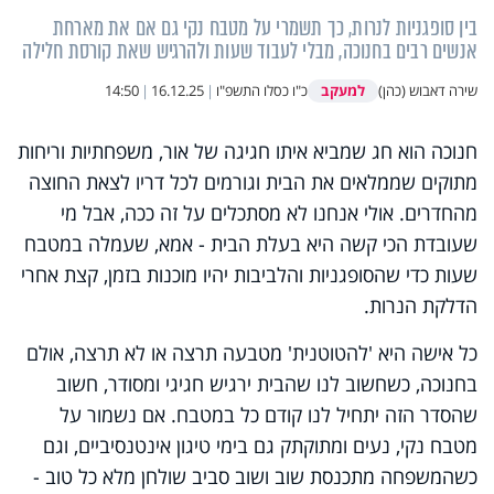
בין סופגניות לנרות, כך תשמרי על מטבח נקי גם אם את מארחת
אנשים רבים בחנוכה, מבלי לעבוד שעות ולהרגיש שאת קורסת חלילה
למעקב
שירה דאבוש (כהן)
כ"ו כסלו התשפ"ו
|
16.12.25
|
14:50
חנוכה הוא חג שמביא איתו חגיגה של אור, משפחתיות וריחות
מתוקים שממלאים את הבית וגורמים לכל דריו לצאת החוצה
מהחדרים. אולי אנחנו לא מסתכלים על זה ככה, אבל מי
שעובדת הכי קשה היא בעלת הבית - אמא, שעמלה במטבח
שעות כדי שהסופגניות והלביבות יהיו מוכנות בזמן, קצת אחרי
הדלקת הנרות.
כל אישה היא 'להטוטנית' מטבעה תרצה או לא תרצה, אולם
בחנוכה, כשחשוב לנו שהבית ירגיש חגיגי ומסודר, חשוב
שהסדר הזה יתחיל לנו קודם כל במטבח. אם נשמור על
מטבח נקי, נעים ומתוקתק גם בימי טיגון אינטנסיביים, וגם
כשהמשפחה מתכנסת שוב ושוב סביב שולחן מלא כל טוב -