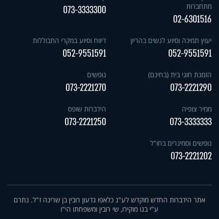
מתחברות
073-3333300
02-6301516
יעוץ תמיכה וסיוע לנשים בהריון
דיווח וסיוע במקרי התבוללות
052-9551591
052-9551591
הזמנת חוגי בית (בחינם)
נופשים
073-2221270
073-2221290
ממיר צופיה
הידברות שופס
073-2221250
073-3333333
נופשים וסמינרים בחו"ל
073-2221202
אתר הידברות החדש מוקדש לע"נ כלאפו גדעון רובין בן שרינה ז"ל. נתרם
ע"י בנו מוקירו, שי רובין ומשפחתו הי"ו