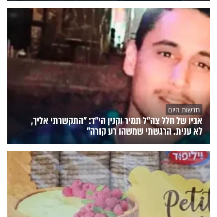
חדשות היום
אביו של חלל צה"ל תמיר וקנין הי"ד: "התקשרתי אליך,
לא ענית. הרגשתי שמשהו רע קורה"