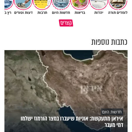
לומדים תורה
יהדות
בריאות
חדשות היום
תרבות
דעות וטורים
רץ ברש
פותחים פתח קטן - ומקבלים עול
קצרים
תשתמש באהבה של השם לטובתך
עצום
כתבות נוספות
חדשות היום
איראן מתעקשת: אוניות שיעברו במצר הורמוז ישלמו
דמי מעבר