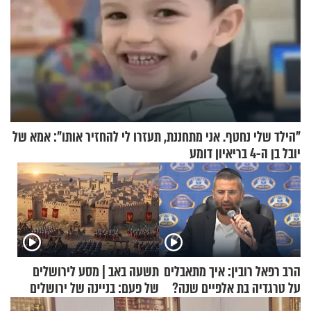
"הילד שלי נחטף. אני מתחננת, תעזרו לי להחזיר אותו": אמא של
יובל בן ה-4 בריאיון דומע
הרב רפאל רובין: איך מתאבלים
תשעה באב | מסע לירושלים
על טרגדיה בת אלפיים שנה?
של פעם: בניינה של ירושלים