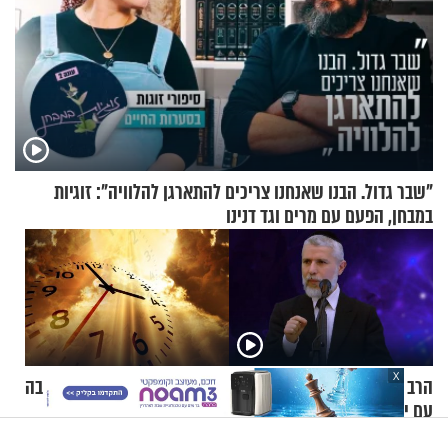
"שבר גדול. הבנו שאנחנו צריכים להתארגן להלוויה": זוגיות
במבחן, הפעם עם מרים וגד דנינו
X
הרב זמיר כהן - איך מתמודדים
שבת נחמו: האם הגאולה קרובה
עם ילד היפראקטיבי, ונשארים
יותר ממה שחשבנו?
רגועים?