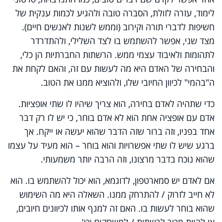
לימוד, עזרה לזולת, הסברה טובה ולהגיע לכמות ענקית של
חשיפות לדברי תורה וקירוב (וממש לשנות לאנשים חיים).
מצד שני, אפשר להשתמש בו לצד השלילי, ולהתדרדר
לתהומות ולאיבוד עצמי ממש. הרשתות החברתיות הן כלי,
והבחירה של האדם היא מה לעשות עם זה, והאם לקחת את
ה"בהמי" לכיוון החיובי שלו, ולהוציא ממנו את הטוב.
כדי שתהיה לאדם בחירה, הוא צריך שיהיו לו שתי אופציות.
אדם עם אופציה אחת הוא לא אדם בוחר, כי יש לו רק דבר
אחד בפניו, וזה ברור שזה הדבר שהוא יעשה או ייקח. אך
ברגע שיש לו שתי אפשרויות והוא בוחר – הוא מעיד על עצמו
שהוא נוכח בדבר מרצונו, וזה הרבה יותר משמעותי.
אם לאדם יש סמארטפון, לדוגמא, הוא יכול להשתמש בו. הוא
לא חייב לזרוק / להתרחק ממנו. השאלה היא מה השימוש
שהוא בוחר לעשות בו. האם זה למנף אותו לכיוונים חיובים,
או להיות מכור לרשתות / למשחקים וכו'.