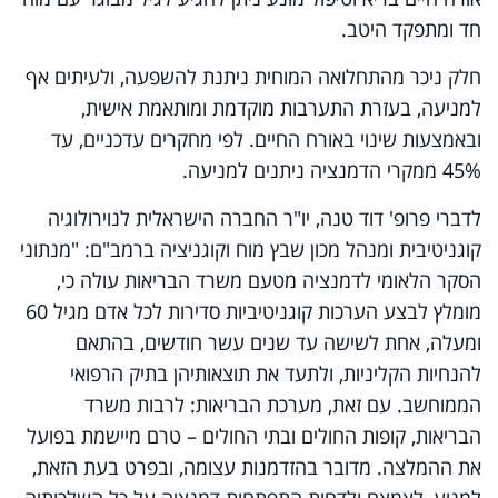
חד ומתפקד היטב.
חלק ניכר מהתחלואה המוחית ניתנת להשפעה, ולעיתים אף
למניעה, בעזרת התערבות מוקדמת ומותאמת אישית,
ובאמצעות שינוי באורח החיים. לפי מחקרים עדכניים, עד
45% ממקרי הדמנציה ניתנים למניעה.
לדברי פרופ' דוד טנה, יו"ר החברה הישראלית לנוירולוגיה
קוגניטיבית ומנהל מכון שבץ מוח וקוגניציה ברמב"ם: "מנתוני
הסקר הלאומי לדמנציה מטעם משרד הבריאות עולה כי,
מומלץ לבצע הערכות קוגניטיביות סדירות לכל אדם מגיל 60
ומעלה, אחת לשישה עד שנים עשר חודשים, בהתאם
להנחיות הקליניות, ולתעד את תוצאותיהן בתיק הרפואי
הממוחשב. עם זאת, מערכת הבריאות: לרבות משרד
הבריאות, קופות החולים ובתי החולים – טרם מיישמת בפועל
את ההמלצה. מדובר בהזדמנות עצומה, ובפרט בעת הזאת,
למנוע, לצמצם ולדחות התפתחות דמנציה על כל השלכותיה.