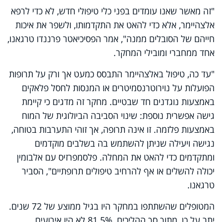
"זה מאשר שאנו עומדים בפני כלי טיפולי חדש, לא כדי לרפא
אלצהיימר, אלא כדי להאט את התקדמותו, ולשפר את איכות
חייהם של הסובלים ממנה", אמר הפסיכיאטר פרננדו טרגאנו,
אחד ממחברי ומובילי המחקר.
"עד כה, טיפול באלצהיימר התבסס כמעט אך ורק על תרופות
הפועלות על נוירוטרנסמיטרים או המנסות לחסל פלאקים
באמצעות נוגדנים חד שבטיים. מחקר זה מדגים כי קיימת
גישה אפשרית נוספת: שינוי הסביבה הביולוגית של המוח
באמצעות פלזמה. זו אינה תרופה, אך זוהי התערבות בטוחה,
נגישה ויעילה שניתן להשתמש בה בשלבים מוקדמים
ומתקדמים כדי להאט את המחלה. פלסמפרזיס עם אלבומין
יכולה להשלים או אף להרחיב טיפולים תרופתיים", הסביר
טרגאנו.
המטופלים שהשתתפו במחקר היו בגיל ממוצע של 72 שנים.
יתר על כן, מתוך סך ההליכים, 81.5% לא היו אירועים