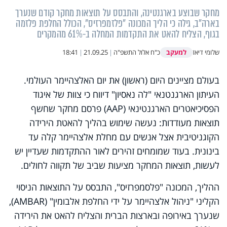
מחקר שבוצע בארגנטינה, והתבסס על תוצאות מחקר קודם שנערך
בארה"ב, גילה כי הליך המכונה "פלזמפרזיס", הכולל החלפת פלזמה
בגוף, הצליח להאט את התקדמות המחלה ב-61% מהמקרים
למעקב
שלומי דיאז
כ"ח אלול התשפ"ה
|
21.09.25
|
18:41
בעולם מציינים היום (ראשון) את יום האלצהיימר העולמי.
העיתון הארגנטנאי "לה נאסיון" דיווח כי צוות של איגוד
הפסיכיאטרים הארגנטינאי (
AAP
) פרסם מחקר שחשף
תוצאות מעודדות: נעשה שימוש בהליך להאטת הירידה
הקוגניטיבית אצל אנשים עם מחלת אלצהיימר קלה עד
בינונית. בעוד שמומחים זהירים לאור ההתקדמות שעדיין יש
לעשות, תוצאות המחקר מציעות שביב של תקווה לחולים.
ההליך, המכונה "פלסמפרזיס", התבסס על התוצאות הניסוי
הקליני "ניהול אלצהיימר על ידי החלפת אלבומין" (
AMBAR
),
שנערך באירופה ובארצות הברית והצליח להאט את הירידה