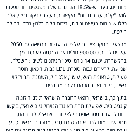
מיוחדים, בעוד ש-18.5% הנותרים של המפגשים חוו תופעות
לוואי "קלות עד בינוניות", הקשורות בעיקר לניקור ורידי. אלה
כללו אי נוחות בגישה ורידית, ירידות קלות בלחץ הדם ובחילה
חולפת.
מבצעי המחקר ציינו כי על פי ההערכות ברפואה עד 2050
עשויים להיות 900,000 חולים אם המגמה לא תתהפך.
בהקשר זה, ישנם 14 גורמי סיכון הניתנים לשינוי: השכלה,
שמיעה, לחץ דם גבוה, סוכרת,
LDL
גבוה, דיכאון, חוסר
פעילות, טראומת ראש, עישון, אלכוהול, השמנת יתר וליקוי
ראייה, בידוד ואוויר מזוהם בקרב מבוגרים.
בתוך כך, בישראל, רופאי החברה הישראלית לנוירולוגיה
קוגניטיבית, שפועלת תחת האיגוד הנוירולוגי בישראל, ביקשו
היום להעביר מסר אופטימי לציבור הישראלי. לדבריהם,
תחלואת המוח לרוב אינה גזירת גורל. מחקרים מראים כי, עם
אורח חיים בריא וטיפול מונע ניתן להגיע לגיל מבוגר עם מוח