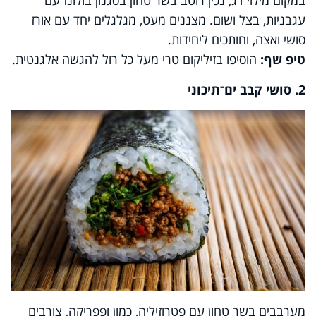
עגבניות, בצל ושום. מצננים מעט, מגלגלים יחד עם אורז
סושי ואצה, וחותכים ליחידות.
טיפ שף:
הוסיפו בזיליקום טרי מעל כל רול להגשה אלגנטית.
2. סושי קבב ים־תיכוני
מערבבים בשר טחון עם פטרוזיליה, כמון ופפריקה, צורבים