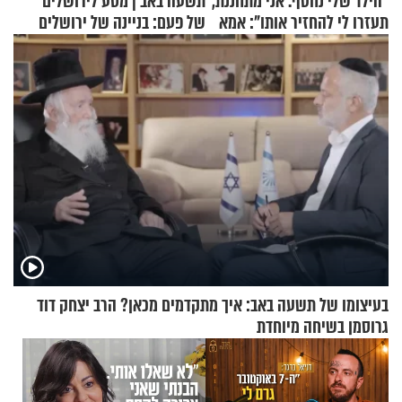
"הילד שלי נחטף. אני מתחננת,
תשעה באב | מסע לירושלים
תעזרו לי להחזיר אותו": אמא
של פעם: בניינה של ירושלים
של יובל בן ה-4 בריאיון דומע
בעיצומו של תשעה באב: איך מתקדמים מכאן? הרב יצחק דוד
גרוסמן בשיחה מיוחדת