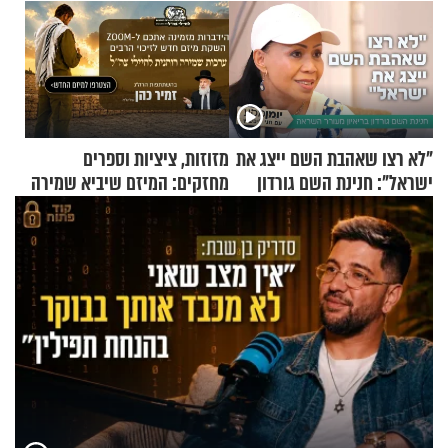
"לא רצו שאהבת השם ייצג את
מזוזות, ציציות וספרים
ישראל": חנינת השם גורדון
מחזקים: המיזם שיביא שמירה
בריאיון מעורר השראה
רוחנית לאלפי חיילי צה"ל