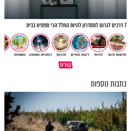
7 דרכים לגרום למסדרון להיות החלל הכי מפתיע בבית
חדשות היום
יהדות
דעות וטורים
תרבות
רוחניות ואמונה
משפחה
נשי
גם ׳הרע׳ זה הרחמים של בורא
קצרים
מדוע האמונה נמשלה למלח?
עולם
כתבות נוספות