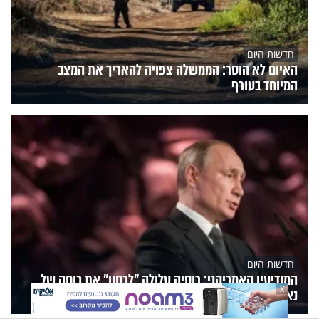
חדשות היום
האיום לא הוסר: הממשלה צפויה להאריך את המצב
המיוחד בעורף
חדשות היום
המודיעין האמריקני: רוסיה עלולה "לבחון" את כוחה של
X
נאט"ו כבר בסתיו הקרוב