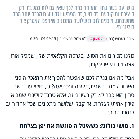
סושי עם בשר טחון הוא ההוכחה לכך שאין גבולות במטבח ורק
היצירתיות קובעת. זה כשר, זה מפתיע, וזה טעים הרבה יותר ממה
שחשבתם. מוכנים לנסות שלושה מתכונים שיהפכו לאטרקציה
קולינרית?
למעקב
שירה דאבוש (כהן)
י"א אלול התשפ"ה
|
04.09.25
|
16:36
כולנו מכירים את הסושי בגרסה הקלאסית שלו, שמכיל אורז,
אצה ודג נא או ירקות.
אבל מה אם נגלה לכם שאפשר להפוך את המאכל היפני
האהוב למנה בשרית, כשרה ומפתיעה? כן, סושי עם בשר
טחון הוא כבר לא רק רעיון מוזר, אלא טרנד קולינרי שמביא
פיוז’ן אמיתי לצלחת. אז קבלו שלושה מתכונים שכל אחד חייב
לנסות בבית:
1. סושי בולונז: כשאיטליה פוגשת את יפן בצלחת
במקום מילוי דג, נכין רוטב בשר טחון בסגנון בולונז עם