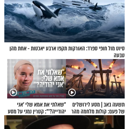
סיוט מול חופי ספרד: האורקות תקפו ארבע יאכטות - אחת מהן
טבעה
תשעה באב | מסע לירושלים
"שאלתי את אמא שלי 'אני
של פעם: קולות מלחמה מהר
יהודייה?'": קטרין נמני על מסע
הזיתים
ההתחזקות המרגש