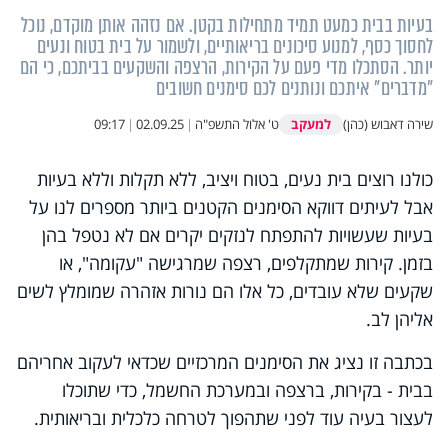
בעיות בבית כמעט תמיד מתחילות בקטן. אם נזהה אותן מוקדם, נוכל
לחסוך כסף, למנוע סיכונים בריאותיים, ולשמור על בית בטוח ונעים
יותר. הסתכלו מדי פעם על הקירות, הרצפה והשקעים בביתכם, כי הם
"מדברים" איתכם ונותנים לכם סימנים חשובים
למעקב
שירה דאבוש (כהן)
ט' אלול התשפ"ה
|
02.09.25
|
09:17
כולנו רוצים בית נעים, בטוח ויציב, ללא תקלות וללא בעיות
אבל לעיתים דווקא הסימנים הקטנים ביותר מספרים לנו על
בעיות שעשויות להתפתח לנזקים יקרים אם לא נטפל בהן
בזמן. קירות שמתקלפים, רצפה שמרגישה "עקומה", או
שקעים שלא עובדים, כל אלו הם נורות אזהרה שמומלץ לשים
אליהן לב.
בכתבה זו נציג את הסימנים המרכזיים שכדאי לעקוב אחריהם
בבית - בקירות, ברצפה ובמערכת החשמל, כדי שתוכלו
לעצור בעיה עוד לפני שתהפוך לטרחה כלכלית ובריאותית.