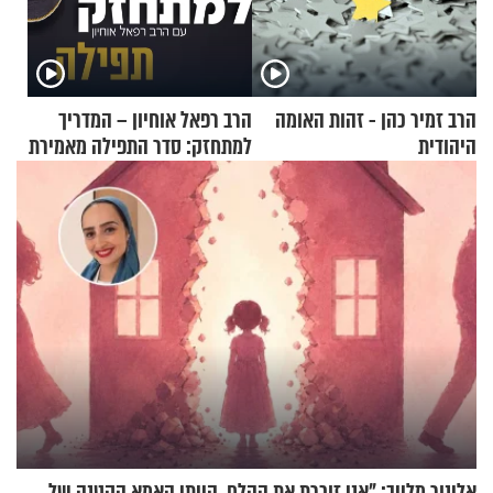
הרב זמיר כהן - זהות האומה
הרב רפאל אוחיון – המדריך
היהודית
למתחזק: סדר התפילה מאמירת
הקורבנות ועד קריאת שמע
אלינור מלייב: "אני זוכרת את ההלם. הייתי האמא הקטנה של