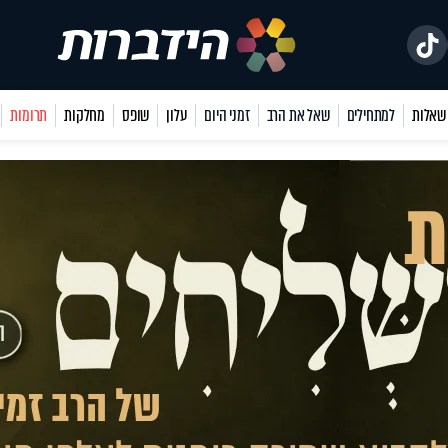
למתחילים
שאל את הרב
זמני היום
עלון
שופס
מחלקות
תרומות