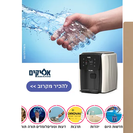
חדשות היום
יהדות
תרבות
דעות וטורים
לומדים תורה
תורה ומדע
רץ ב