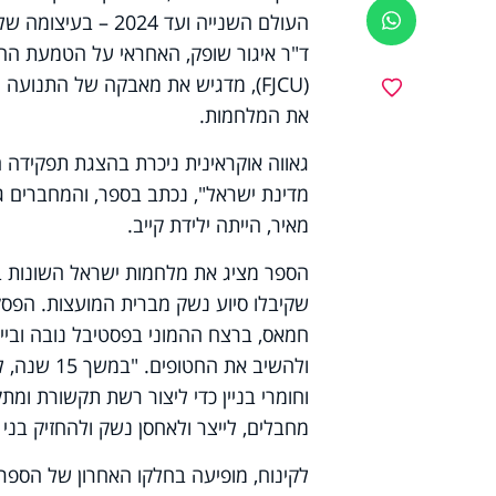
העולם השנייה ועד 
ווטסאפ
ד"ר איגור שופק, האחראי על הטמעת ההי
(
FJCU
), מדגיש את מאבקה של התנועה הל
מועדפים
את המלחמות.
גאווה אוקראינית ניכרת בהצגת תפקידה 
מדינת ישראל", נכתב בספר, והמחברים ג
מאיר, הייתה ילידת קייב.
הספר מציג את מלחמות ישראל השונות בא
שקיבלו סיוע נשק מברית המועצות. הפס
חמאס, ברצח ההמוני בפסטיבל נובה ובי
ולהשיב את 
וחומרי בניין כדי ליצור רשת תקשורת ומת
מחבלים, לייצר ולאחסן נשק ולהחזיק בני 
לקינוח, מופיעה בחלקו האחרון של הספר