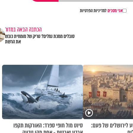
אני מסכים
למדיניות הפרטיות
הכתבה הבאה במדור
סובלים ממכת נמלים? טריק של מומחית כובש
את הרשת
 לירושלים של פעם:
סיוט מול חופי ספרד: האורקות תקפו
ים
ארבע יאכטות - אחת מהן טבעה