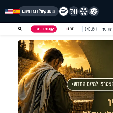
מתחזקים? דברו איתנו
צור קשר
ENGLISH
LIVE
הצטרפו למועדון