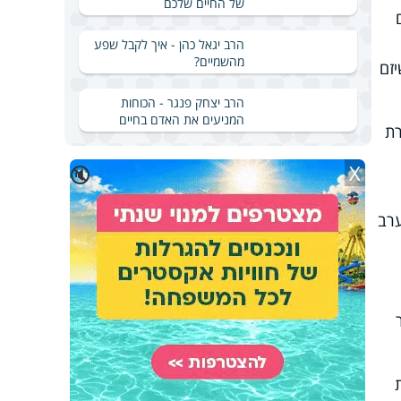
של החיים שלכם
הרב יגאל כהן - איך לקבל שפע
מהשמיים?
זם
הרב יצחק פנגר - הכוחות
המניעים את האדם בחיים
רת
X
🔇
ערב