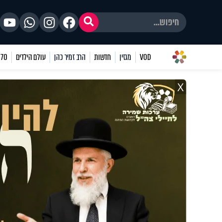
VOD
מגזין
חדשות
הרב זמיר כהן
עולם הילדים
70 שאלות
X