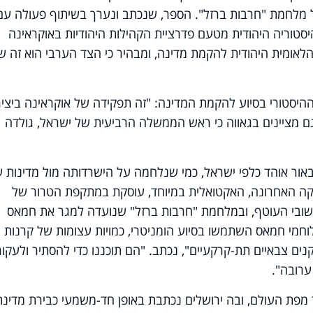
2024 – בעיצומה של מלחמת "חרבות ברזל". הספר, שנכתב ונערך בשיתוף פעולה עם
סטוריה היהודית מטעם פדרציית הקהילות היהודיות באוקראינה
אומית היהודית להקמת מדינה, ומבהיר כי הצד הערבי הוא זה שי
ההיסטורי בסיוע להקמת המדינה: "זה תפקידה של אוקראינה ביצי
ם מציינים בגאווה כי ראש הממשלה הרביעית של ישראל, גולדה
ור אוהד כלפי ישראל, כמי שנלחמה על הישרדותה מול מדינות 
קה האחרונה, האקטואלית במיוחד, עוסקת במתקפת הטרור של
ישובי העוטף, ובמלחמת "חרבות ברזל" שנועדה למגר את חמאס
החטופים. "במשך 15 שנה, לוחמי חמאס השתמשו בסיוע הומניטרי, כמויות עצומות של קרנות
קנים צבאיים תת-קרקעיים", נכתב. "הם תוכננו כדי להסתיר ולעקור
ערובה".
 מפת העולם, ובה ירושלים נכתבת באופן חד-משמעי כבירת מדינת