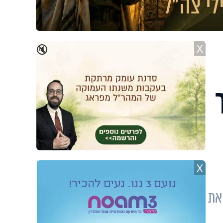
X
🔇
X
את