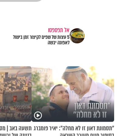
אל תפספסו
5 עצות של שפים לקיצור זמן בישול
לאפונה יבשה
"תסמונת דאון זו לא מחלה": יאיר פומברג
תשעה באב | מסע
בסיפור חיים מעורר השראה
בניינה של ירושל