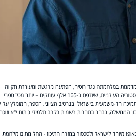
המדממת במלחמתה נגד רוסיה, הפתעה מרגשת ומעוררת תקווה
מגיעה דווקא מקייב: ספר לימוד חדש בהיסטוריה העולמית, שיודפס ב-165 אלף עותקים – יותר מכל ספרי
תמיכה חד-משמעית בישראל ובנרטיב הציוני. הספר, המומלץ על יד
ון הממשלה, נבחר בתחרות רשמית בקרב תלמידי כיתות י"א וזוכה
פרקים מוקדשים באופן מיוחד לישראל ולסכסוך במזרח התיכון - החל מתום מלחמת