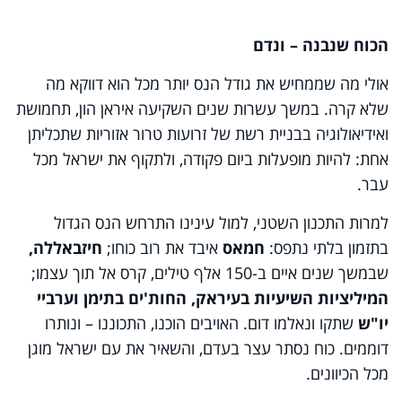
הכוח שנבנה – ונדם
אולי מה שממחיש את גודל הנס יותר מכל הוא דווקא מה
שלא קרה. במשך עשרות שנים השקיעה איראן הון, תחמושת
ואידיאולוגיה בבניית רשת של זרועות טרור אזוריות שתכליתן
אחת: להיות מופעלות ביום פקודה, ולתקוף את ישראל מכל
עבר.
למרות התכנון השטני, למול עינינו התרחש הנס הגדול
בתזמון בלתי נתפס:
חמאס
איבד את רוב כוחו;
חיזבאללה,
שבמשך שנים איים ב-150 אלף טילים, קרס אל תוך עצמו;
המיליציות השיעיות בעיראק, החות'ים בתימן וערביי
יו"ש
שתקו ונאלמו דום. האויבים הוכנו, התכוננו – ונותרו
דוממים. כוח נסתר עצר בעדם, והשאיר את עם ישראל מוגן
מכל הכיוונים.