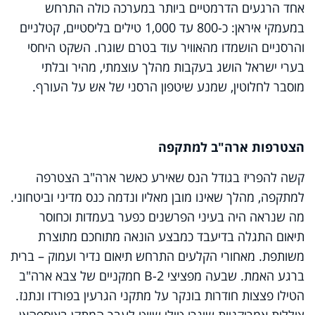
אחד הרגעים הדרמטיים ביותר במערכה כולה התרחש
במעמקי איראן: כ-800 עד 1,000 טילים בליסטיים, קטלניים
והרסניים הושמדו מהאוויר עוד בטרם שוגרו. השקט היחסי
בערי ישראל הושג בעקבות מהלך עוצמתי, מהיר ובלתי
מוסבר לחלוטין, שמנע שיטפון הרסני של אש על העורף.
הצטרפות ארה"ב למתקפה
קשה להפריז בגודל הנס שאירע כאשר ארה"ב הצטרפה
למתקפה, מהלך שאינו מובן מאליו ונדמה כנס מדיני וביטחוני.
מה שנראה היה בעיני הפרשנים כפער בעמדות וכחוסר
תיאום התגלה בדיעבד כמבצע הונאה מתוחכם מתוצרת
משותפת. מאחורי הקלעים התרחש תיאום נדיר ועמוק – ברית
ברגע האמת. שבעה מפציצי
B-2
חמקניים של צבא ארה"ב
הטילו פצצות חודרות בונקר על מתקני הגרעין בפורדו ונתנז.
צוללות אמריקניות שיגרו טילי שיוט לעבר המתקן באיספהאן.