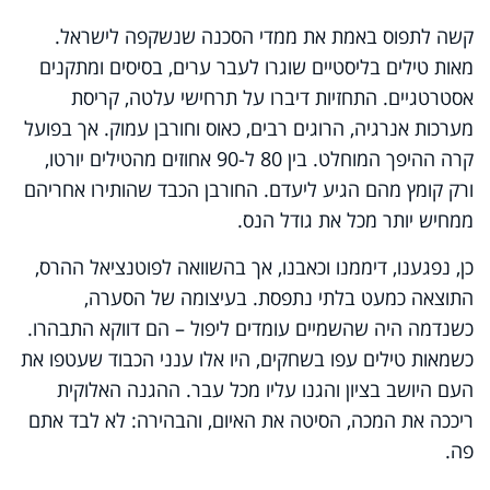
קשה לתפוס באמת את ממדי הסכנה שנשקפה לישראל.
מאות טילים בליסטיים שוגרו לעבר ערים, בסיסים ומתקנים
אסטרטגיים. התחזיות דיברו על תרחישי עלטה, קריסת
מערכות אנרגיה, הרוגים רבים, כאוס וחורבן עמוק. אך בפועל
קרה ההיפך המוחלט. בין 80 ל-90 אחוזים מהטילים יורטו,
ורק קומץ מהם הגיע ליעדם. החורבן הכבד שהותירו אחריהם
ממחיש יותר מכל את גודל הנס.
כן, נפגענו, דיממנו וכאבנו, אך בהשוואה לפוטנציאל ההרס,
התוצאה כמעט בלתי נתפסת. בעיצומה של הסערה,
כשנדמה היה שהשמיים עומדים ליפול – הם דווקא התבהרו.
כשמאות טילים עפו בשחקים, היו אלו ענני הכבוד שעטפו את
העם היושב בציון והגנו עליו מכל עבר. ההגנה האלוקית
ריככה את המכה, הסיטה את האיום, והבהירה: לא לבד אתם
פה.