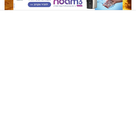
הרב זמיר כהן - כיצד ניתן להוכיח שהתורה מן השמיים?
בן 4 נעדר באשקלון: שב"כ
בעיצומו של תשעה באב: איך
הצטרף למאמצי האיתור
מתקדמים מכאן? הרב יצחק דוד