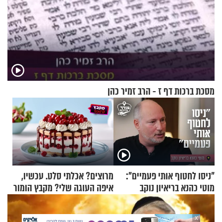
מסכת ברכות דף ז - הרב זמיר כהן
"ניסו לחטוף אותי פעמיים":
מרוצים? אכלתי סלט. עכשיו,
מוטי כהנא בריאיון נוקב
איפה העוגה שלי? מקבץ הומור
כייפי מספר 1
X