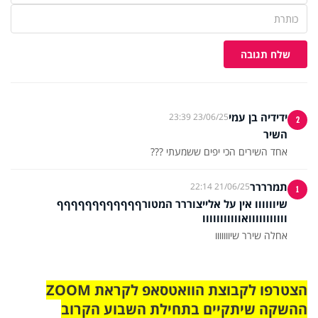
שלח תגובה
ידידיה בן עמי
23/06/25 23:39
2
השיר
אחד השירים הכי יפים ששמעתי ???
תמרררר
21/06/25 22:14
1
שיוווווו אין על אלייצוררר המטורףףףףףףףףףףףף
ווווווווווואווווווווווו
אחלה שירר שיווווווו
הצטרפו לקבוצת הוואטסאפ לקראת ZOOM
ההשקה שיתקיים בתחילת השבוע הקרוב