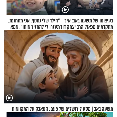
בעיצומו של תשעה באב: איך
"הילד שלי נחטף. אני מתחננת,
מתקדמים מכאן? הרב יצחק דוד
תעזרו לי להחזיר אותו": אמא
גרוסמן בשיחה מיוחדת
של יובל בן ה-4 בריאיון דומע
תשעה באב | מסע לירושלים של פעם: המאבק על המקוואות