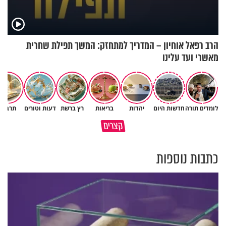
הרב רפאל אוחיון – המדריך למתחזק: המשך תפילת שחרית
מאשרי ועד עלינו
לומדים תורה
חדשות היום
יהדות
בריאות
רץ ברשת
דעות וטורים
תרבות
הבן שלך לא מרגיש כלום, אין לך
סגולה שתעזור לכם למתן את
קצרים
מה לטרוח - הרב ירון יצחקוב
הריבים בבית
כתבות נוספות