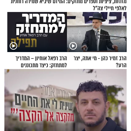
מזוזות, ציציות וספרים מחזקים: המיזם שיביא שמירה רוחנית
לאלפי חיילי צה"ל
הרב זמיר כהן - מי אתה, יצר
הרב רפאל אוחיון – המדריך
הרע?
למתחזק: כיצד מתכוננים
לתפילה?