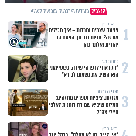
הנצפים
פעילות הידברות
תוכניות הערוץ
וידיאו מגזין
1
פגיעה עצמית וחרדות – איך מכילים
את זה? זוגיות במבחן, הפעם עם
יהודית ואלתר כהן
2
כתבות מגזין
"הקראתי לו פרקי שירה. כשסיימתי,
הוא השיב את נשמתו לבורא"
תכני הידברות
3
מזוזות, ציציות וספרים מחזקים:
המיזם שיביא שמירה רוחנית לאלפי
חיילי צה"ל
4
וידיאו מגזין
"אין לי יד, וזו לא מחלה": כרמל יוגב