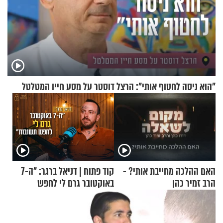
"הוא ניסה לחטוף אותי": הרצל דוסטר על מסע חייו המטלטל
האם ההלכה מחייבת אותי? -
קוד פתוח | דניאל ברגר: "ה-7
הרב זמיר כהן
באוקטובר גרם לי לחפש
תשובות"