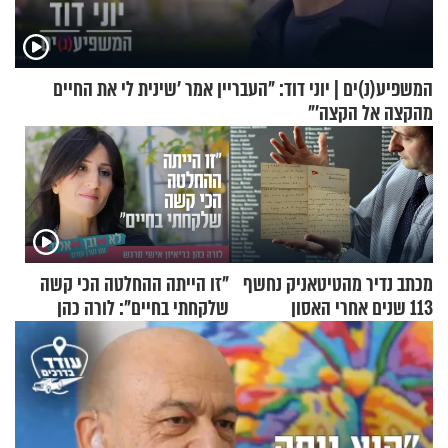
המשפיע(נ)ים | יוני דוד: "העבריין אמר 'שינית לי את החיים
מהקצה אל הקצה'"
מכתב נדיר מהטיטאניק נחשף
"זו הייתה ההחלטה הכי קשה
113 שנים אחרי האסון
שלקחתי בחיים": לורה כהן
בריאיון אישי מרגש