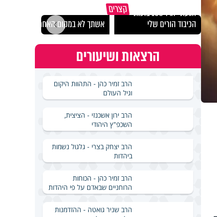
קצרים
הגעתי לגיל 108 בזכות
נבחר
הכיבוד הורים שלי
אשתך לא במקום האחרון
ישרא
הרצאות ושיעורים
הרב זמיר כהן - התהוות היקום
וגיל העולם
הרב ירון אשכנזי - הציצית,
השכפ"ץ היהודי
הרב יצחק בצרי - גלגול נשמות
ביהדות
הרב זמיר כהן - הכוחות
הרוחניים שבאדם על פי היהדות
הרב שניר גואטה - ההזדמנות