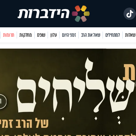
למתחילים
שאל את הרב
זמני היום
עלון
שופס
מחלקות
תרומות