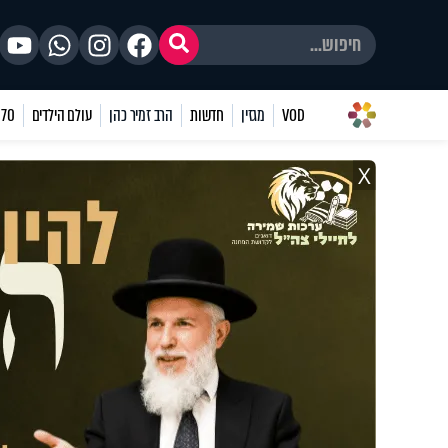
VOD
מגזין
חדשות
הרב זמיר כהן
עולם הילדים
70 שאלות
X