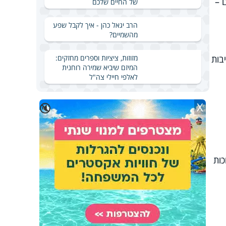
 –
של החיים שלכם
הרב יגאל כהן - איך לקבל שפע
מהשמיים?
מזוזות, ציציות וספרים מחזקים:
בות
המיזם שיביא שמירה רוחנית
לאלפי חיילי צה"ל
X
🔇
כות