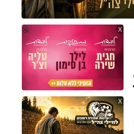
X
🔇
X