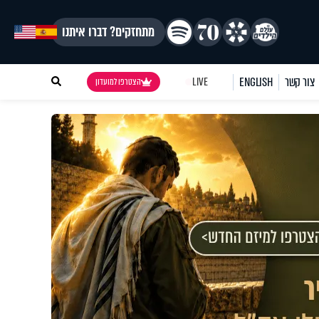
מתחזקים? דברו איתנו
צור קשר
ENGLISH
LIVE
הצטרפו למועדון