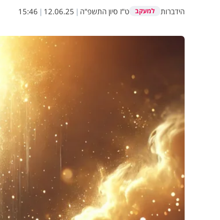
הידברות
ט"ז סיון התשפ"ה
|
12.06.25
|
15:46
למעקב