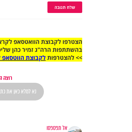
שלח תגובה
בהשתתפות הרה"ג זמיר כהן שליט
>> להצטרפות
לקבוצת הווטסאפ ל
רוצה ה
אל תפספסו