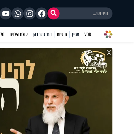
VOD
מגזין
חדשות
הרב זמיר כהן
עולם הילדים
70 שאלות
X