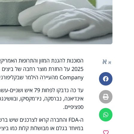
א
א
Company מהעיירה הילמר שבקליפורניה, לאחר זיהוי התפרצות סלמונלה במדינות שונות בארה"ב.
פייסבוק
הדפסה
אינדיאנה, נברסקה, ניו־מקסיקו, ובוושינג
ספציפיים.
ווטסאפ
ה-FDA והחברה קראו לצרכנים שיש בר
במיוחד בגלם או מבושלות קלות כמו ביצי
מועדפים