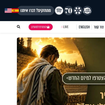
מתחזקים? דברו איתנו
צור קשר
ENGLISH
LIVE
הצטרפו למועדון