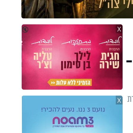
X
🔇
ות -
נות. ביקורת
X