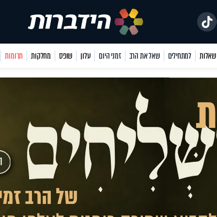
למתחילים
שאל את הרב
זמני היום
עלון
שופס
מחלקות
תרומות