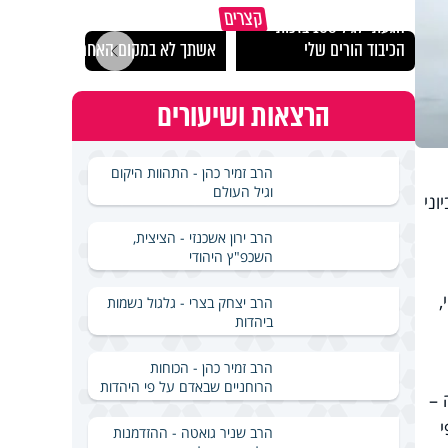
קצרים
הגעתי לגיל 108 בזכות
נבחר
הכיבוד הורים שלי
אשתך לא במקום האחרון
ישרא
הרצאות ושיעורים
הרב זמיר כהן - התהוות היקום
וגיל העולם
ריקאית (FDA) והמכונים המרכזיים לבקרת מחלות (CDC) הכריזו ב-6 ביוני
הרב ירון אשכנזי - הציצית,
השכפ"ץ היהודי
וי,
הרב יצחק בצרי - גלגול נשמות
ביהדות
הרב זמיר כהן - הכוחות
הרוחניים שבאדם על פי היהדות
 –
הרב שניר גואטה - ההזדמנות