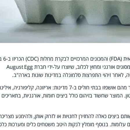
הסוכנות להגנת המזון והתרופות האמ
2025 על החזרת מוצר רחבה של ביצים מסוגים אורגני ומחוץ לכלוב, שיוצרו על‑ידי חברת August Egg
עד כה נדבקו לפחות 79 איש ושניים-עשר מהם אושפזו בבתי חולים ב-7 מדינות: אריזונה, קליפורניה, אילינ
טון. המוצר שחשוד בזיהום כולל ביצים חומות, אורגניות, בתאריכים
שותם ביצים כאלה להחזירן לחנויות או לזרוק אותן, ולהימנע מצריכה
ם עלומות. בנוסף מומלץ לנקות היטב משטחים כלים ומערכות כלפי