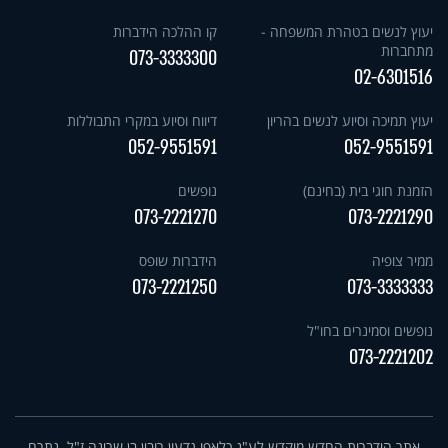
יעוץ לנשים בטהרת המשפחה -
קו ההלכה הידברות
מתחברות
073-3333300
02-6301516
יעוץ תמיכה וסיוע לנשים בהריון
דיווח וסיוע במקרי התבוללות
052-9551591
052-9551591
הזמנת חוגי בית (בחינם)
נופשים
073-2221270
073-2221290
ממיר צופיה
הידברות שופס
073-2221250
073-3333333
נופשים וסמינרים בחו"ל
073-2221202
אתר הידברות החדש מוקדש לע"נ כלאפו גדעון רובין בן שרינה ז"ל. נתרם