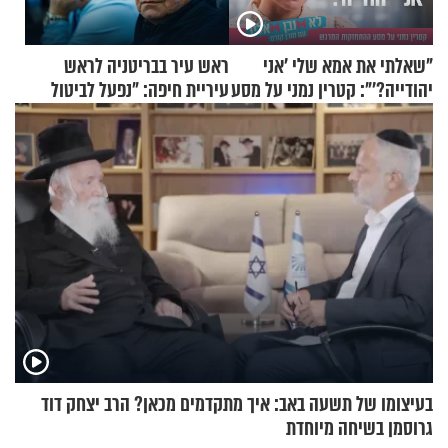
"שאלתי את אמא שלי 'אני
ראש עיר בבריטניה לראש
יהודייה?'": קטרין נמני על מסע
עיריית חיפה: ״נפעל לביטול
ההתחזקות המרגש
ברית הערים התאומות״
בעיצומו של תשעה באב: איך מתקדמים מכאן? הרב יצחק דוד
גרוסמן בשיחה מיוחדת