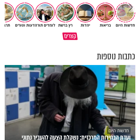
פגיעה עצמית וחרדות – איך
חדשות היום
בריאות
יהדות
רץ ברשת
לומדים תורה
דעות וטורים
תרבות
כל קושי שחווית היה ניסיון לרומם
מכילים את זה? זוגיות במבחן,
קצרים
אותך
הפעם עם יהודית ואלתר כהן
כתבות נוספות
חדשות היום
ועדת הבחירות המרכזית: נשקלת הצעה להעביר נתוני