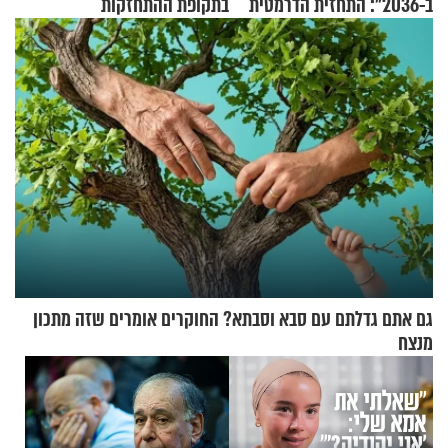
ב-2036": התחזית הדרמטית
בתקופת ההתחזקות
של אילון מאסק על עתיד
הכלכלה
גם אתם גדלתם עם סבא וסבתא? החוקרים אומרים שזה מתכון
מנצח