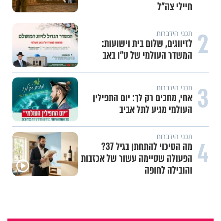
חיילי צה"ל
2
תכני הידברות
לזיווגים, שלום בית וישועות:
המשדר העולמי של ט"ו באב
3
תכני הידברות
אחי, מחכים רק לך: יום התפילין
העולמי מגיע לתל אביב
תכני הידברות
4
מה הסיכוי להתחתן בגיל 37?
הפעולה שסיימה עשור של אכזבות
והובילה לחופה