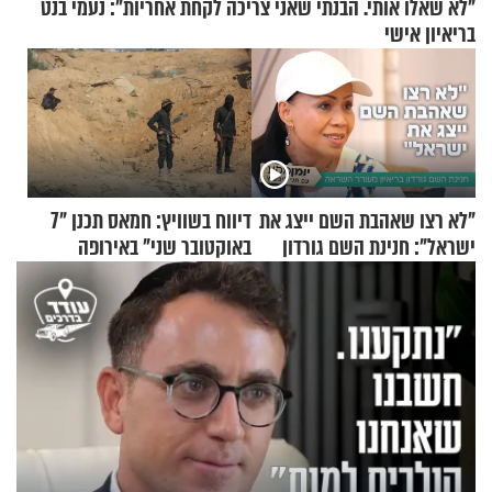
"לא שאלו אותי. הבנתי שאני צריכה לקחת אחריות": נעמי בנט
בריאיון אישי
"לא רצו שאהבת השם ייצג את
דיווח בשוויץ: חמאס תכנן "7
ישראל": חנינת השם גורדון
באוקטובר שני" באירופה
בריאיון מעורר השראה