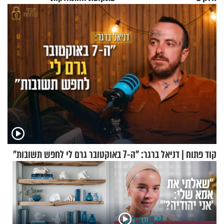
קוד פתוח | דניאל ברגר: "ה-7 באוקטובר גרם לי לחפש תשובות"