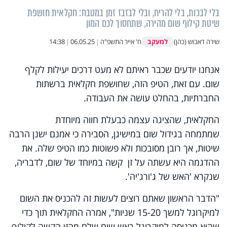
בלי לבכות, בלי להריח, ובלי לבזבז זמן במטבח: חקלאית חושפת
שיטת קילוף שום מהירה, שתחסוך לכם המון
למעקב
שירה דאבוש (כהן)
ח' אייר התשפ"ה
|
06.05.25
|
14:38
אנחנו יודעים שכבר ראיתם לא מעט דרכים יעילות לקלף
שום. עם זאת, הטיפ הזה, שחושפת חקלאית ברשתות
החברתיות, בהחלט עושה את העבודה.
החקלאית, שהציגה עצמה כבעלת חווה מיוחדת
שמתמחה בגידול שום במישיגן, הסבירה כי אמנם ישנן הרבה
שיטות, אך רובן מסובכות ולא פשוטות כמו הטיפ שלה. את
ההדגמה היא עשתה על זן קשה במיוחד של שום, לדבריה,
שנקרא 'האש של ג'ורג'יה'.
"הדבר הראשון שאתם רוצים לעשות זה להכניס את השום
למיקרוגל למשך 15-20 שניות", אמרה החקלאית תוך כדי
שהיא מכניסה למיקרוגל ראש שום שלם מהזן הקשה לקילוף.