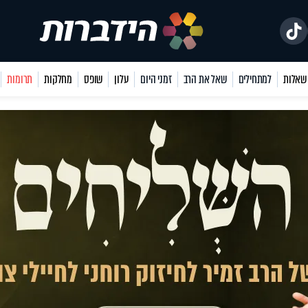
למתחילים
שאל את הרב
זמני היום
עלון
שופס
מחלקות
תרומות