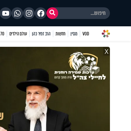
VOD
מגזין
חדשות
הרב זמיר כהן
עולם הילדים
70 שאלות
X