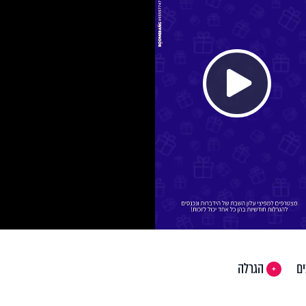
Pla
Vi
ים
הגרלה