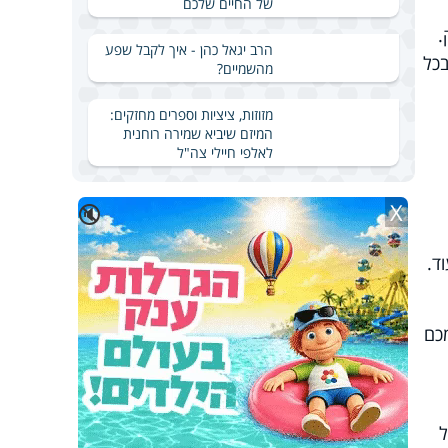
של החיים שלכם
.
הרב יגאל כהן - איך לקבל שפע
בכל
מהשמיים?
מזוזות, ציציות וספרים מחזקים:
המיזם שיביא שמירה רוחנית
לאלפי חיילי צה"ל
X
🔇
כם
ל