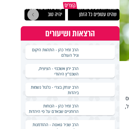
"הגמג
קצרים
נפתח את העינים ונראה
קודם כל תרצה שלכולם
ישרא
שהינו עטופים כל הזמן
יהיה טוב
שלא 
הרצאות ושיעורים
הרב זמיר כהן - התהוות היקום
וגיל העולם
הרב ירון אשכנזי - הציצית,
השכפ"ץ היהודי
הרב יצחק בצרי - גלגול נשמות
ביהדות
ס
,
הרב זמיר כהן - הכוחות
הרוחניים שבאדם על פי היהדות
הרב שניר גואטה - ההזדמנות