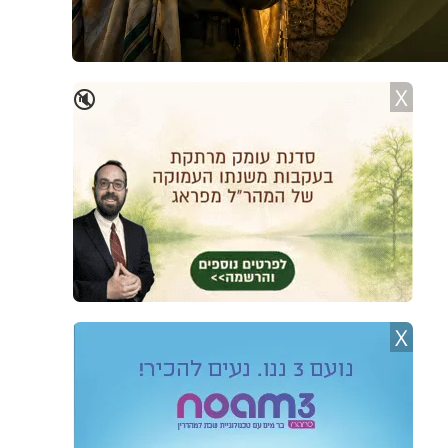
X
🔇
X