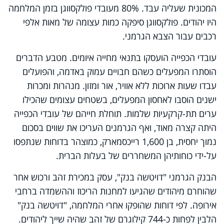
המכונית שעליה עבד. 80% מעובדי פולקסווגן בזמן המלחמה
היו יהודים. פולקסווגן סיפקה כמות עצומה של מאות אלפי
רכבים עבור הצבא הגרמני.
עובדי הכפייה הועסקו בתנאי מחייה איומים. מטבע הדברים
הוסתרו המפעלים כשהם חבויים עמוק באדמה, והפועלים
עבדו שעות ארוכות ללא אוויר, אור ומזון. מנהרות ומכרות
ישנים הוסבו לאחסון המפעלים, בשטחים עצומים שהכילו
ערים תת-קרקעיות שלמות. תוחלת חייהם של עובדי הכפייה
היתה קצרה מאוד, ואף הגרמנים העריכו את שווים בסכום
נמוך יחסית, בן 1,600 רייכסמארק, כמוצהר בדוחות שנתפסו
על-ידי כוחותיהן המשחררים של בעלות הברית.
הבנק הגרמני "דויטשה בנק", עסק במכירת זהב ורכוש אחר
שהוחרם מיהודים שהגיעו למחנות הריכוז וההשמדה ברחבי
אירופה. לפי דוחות שהופקו אחרי המלחמה, "דויטשה בנק"
הלבין לפחות כ-744 קילוגרם של זהב שהיה שייך ליהודים.