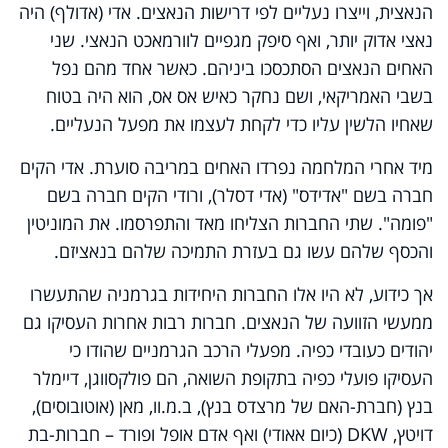
הנאצית, וייצרו נעליים לפי דרישות הנאצים. אדי (אדולף) היה
נאצי אדוק יותר, ואף סיפק מגפיים לוורמאכט הנאצי. שני
האחים הנאצים הסתכסכו ביניהם. כאשר אחד מהם נפל
בשבי האמריקאי, ושם נחקר כאיש אס אס, הוא היה בטוח
שאחיו הלשין עליו כדי לקחת לעצמו את מפעל הנעליים.
מיד אחרי המלחמה נפרדו האחים במריבה סוערת. אדי הקים
חברה בשם "אדידס" (אדי דסלר), ורודי הקים חברה בשם
"פומה". שתי החברות הצליחו מאד והתפרסמו. את המוניטין
והכסף שלהם עשו גם בעזרת התמיכה שלהם בנאציזם.
אך כידוע, לא היו אלו החברות היחידות בגרמניה שהתעשרו
ממעשי הזוועה של הנאצים. חברות רבות אחרות העסיקו גם
יהודים כעובדי כפיה. מפעלי הרכב הגרמניים שהודו כי
העסיקו פועלי כפיה בתקופת השואה, הם פולקסווגן, דיימלר
בנץ (חברת-האם של מרצדס בנץ), ב.מ.וו, מאן (אוטובוסים),
דויטץ,
DKW
(כיום אאודי) ואף אדם אופל ופורד – חברות-בת