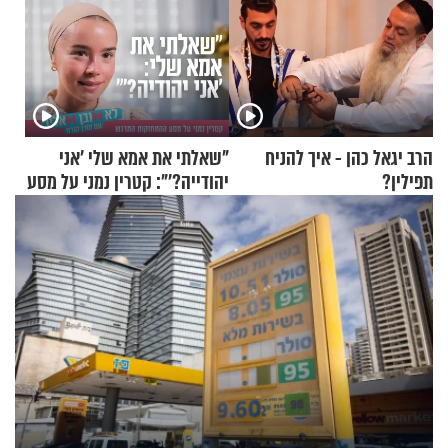
הרב יגאל כהן - איך להניח
"שאלתי את אמא שלי 'אני
תפילין?
יהודייה?'": קטרין נמני על מסע
ההתחזקות המרגש