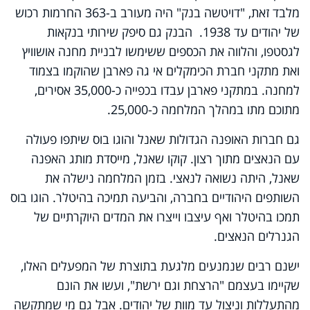
מלבד זאת, "דויטשה בנק" היה מעורב ב-363 החרמות רכוש
של יהודים עד 1938. הבנק גם סיפק שירותי בנקאות
לגסטפו, והלווה את הכספים ששימשו לבניית מחנה אושוויץ
ואת מתקני חברת הכימקלים אי גה פארבן שהוקמו בצמוד
למחנה. במתקני פארבן עבדו בכפייה כ-35,000 אסירים,
מתוכם מתו במהלך המלחמה כ-25,000.
גם חברות האופנה הגדולות שאנל והוגו בוס שיתפו פעולה
עם הנאצים מתוך רצון. קוקו שאנל, מייסדת מותג האפנה
שאנל, היתה נשואה לנאצי. בזמן המלחמה נישלה את
השותפים היהודיים בחברה, והביעה תמיכה בהיטלר. הוגו בוס
תמכו בהיטלר ואף עיצבו וייצרו את המדים היוקרתיים של
הגנרלים הנאצים.
ישנם רבים שנמנעים מלגעת בתוצרת של המפעלים האלו,
שקיימו בעצמם "הרצחת וגם ירשת", ועשו את הונם
מהתעללות וניצול עד מוות של יהודים. אבל גם מי שמתקשה