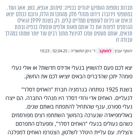
חברות נוספות העסיקו יהודים בכפיה: סימנס, אגפא, בוש, אאג ועוד.
במשפטי נירנברג נידונו מנהלי חלק מהחברות הללו, ורובם ככולם יצאו
זכאים או נידונו לעונשים סמליים קלים. רק בשנת 1999 הואילו
הגרמנים לפצות את כל אותם מאות אלפים שנוצלו בכפיה ובתת
תנאים, אותם מעטים שזכו להינצל מתוך רבים עוד יותר שמתו במהלך
עבודה זו
למעקב
יהוסף יעבץ
ד' ניסן התשפ"ה
|
02.04.25
|
10:23
יצא לכם פעם להשוויץ בנעלי אדידס חדשות? או אולי נעלי
פומה? יתכן שהדברים הבאים יוציאו לכם את החשק.
בשנת 1925 נפתחה בגרמניה חברת "האחים דסלר"
לנעליים. האחים אדי ורודי דסלר היו מנהלי החברה. הם ייצרו
נעלי ספורט, ענף שהתחיל להתפתח באותם שנים.
באולימפיאדה שנערכה בהמשך השתתפו רצים מפורסמים
כשהם נעולים בנעלי "האחים דסלר", ומפעלם התפרסם
והצליח. עם עליית היטלר לשלטון, הצטרפו האחים למפלגה