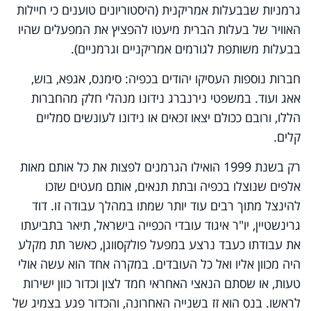
גרמניות שבבעלות אמריקנית (היסטוריונים טוענים כי חיילות
האוויר של בעלות הברית מיעטו להפציץ את המפעלים שהיו
בבעלות משותפת לגורמים אמריקניים וגרמניים).
חברות נוספות העסיקו יהודים בכפיה: סימנס, אגפא, בוש,
אאג ועוד. במשפטי נירנברג נידונו מנהלי חלק מהחברות
הללו, ורובם ככולם יצאו זכאים או נידונו לעונשים סמליים
קלים.
רק בשנת 1999 הואילו הגרמנים לפצות את כל אותם מאות
אלפים שנוצלו בכפיה ובתת תנאים, אותם מעטים שזכו
להינצל מתוך רבים עוד יותר שמתו במהלך עבודה זו. דוד
גרינשטיין, יו"ר איגוד עובדי הכפייה בישראל, תיאר בתביעתו
את עבודתו כעבד נרצע במפעל פולקסווגן, כאשר תת מקלע
היה מכוון אליו ואל כל העובדים. במקרה אחד הוא עשה אולי
טעות, או שסתם הנאצי האחראי חמד לצון וכדור כוון ישירות
לראשו. בנס הוא זז בשנייה האחרונה, והכדור פגע בצמיג של