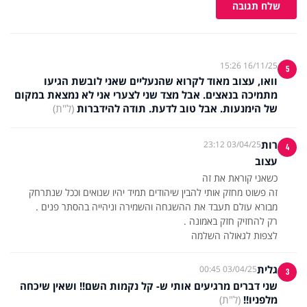
שלח תגובה
16/11/25 15:26
5
וואו, עצוב מאוד לקרוא שהנעליים שאני לובשת הגיעו
מתמיכה בנאצים. אבל מצד שני לצערי אני לא נמצאת במקום
של הימנעות. אבל טוב לדעת. תודה להידברות
(ל"ת)
רות
03/04/25 23:12
4
עצוב
זה פשוט מחזק אותי להבין שיהודים תמיד יהיו שנואים וככל שנתרחק
לצפות לגאולה השלמה
גלית
03/04/25 00:45
3
שני דברים מרגיעים אותי ש- קל נקמות השם!! ושאין שיכחה
מלפניו!!
(ל"ת)