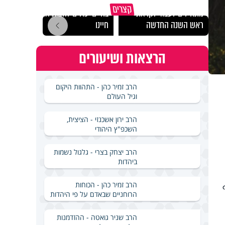
הרגעים הקשים ביותר
"הגמג
קצרים
מתחילים לעבוד לקראת
בחיים יכולים להצית את
ישרא
ראש השנה החדשה
חיינו
שלא 
הרצאות ושיעורים
הרב זמיר כהן - התהוות היקום
וגיל העולם
הרב ירון אשכנזי - הציצית,
השכפ"ץ היהודי
הרב יצחק בצרי - גלגול נשמות
ביהדות
הרב זמיר כהן - הכוחות
הרוחניים שבאדם על פי היהדות
הרב שניר גואטה - ההזדמנות