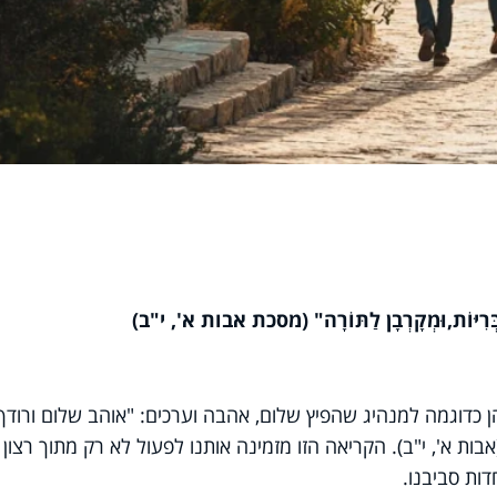
ִיּוֹת,
וּמְקָרְבָן לַתּוֹרָה
" (מסכת אבות א', י"ב)
 כדוגמה למנהיג שהפיץ שלום, אהבה וערכים: "אוהב שלום ורודף
ות א', י"ב). הקריאה הזו מזמינה אותנו לפעול לא רק מתוך רצון
דות סביבנו.