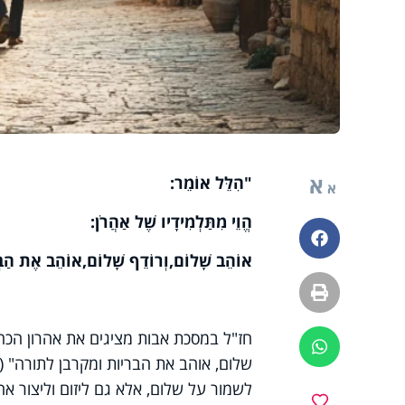
א
"הִלֵּל אוֹמֵר:
א
הֱוֵי מִתַּלְמִידָיו שֶׁל אַהֲרֹן:
פייסבוק
אוֹהֵב שָׁלוֹם,
וְרוֹדֵף שָׁלוֹם,
אוֹהֵב אֶת הַבְּר
הדפסה
חז"ל במסכת אבות מציגים את אהרון הכהן
ווטסאפ
שלום, אוהב את הבריות ומקרבן לתורה" (אב
לשמור על שלום, אלא גם ליזום וליצור אח
מועדפים