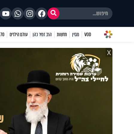
VOD
מגזין
חדשות
הרב זמיר כהן
עולם הילדים
70 שאלות
X