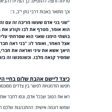
סליחה ורוצה להתפייס. כך הצליח להביא
וכך מתואר באבות דרבי נתן י"ב, ג':
"שני בני אדם שעשו מריבה זה עם זה
הוא אומר, מטרף את לבו וקורע את בג
בושתי הימנו שאני הוא שסרחתי עליו'
אצל האחר, ואומר לו: "בני ראה חברך 
היאך אשא את עיני ואראה את חברי, ב
שמסיר קנאה מלבו. וכשנפגשו זה בזה,
כיצד ליישם אהבת שלום בחיי היו
חפשו הזדמנויות לפשר בין צדדים מסוכסכ
ראו את הטוב שבכל אדם, ונסו לחבר אותו
שמשו דוגמה אישית: ההתנהגות שלכם הי