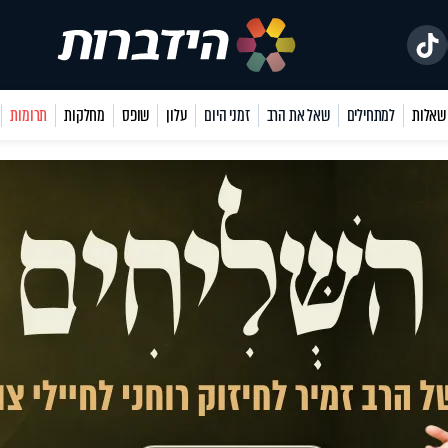
למתחילים
שאל את הרב
זמני היום
עלון
שופס
מחלקות
תרומות