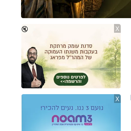
X
🔇
X