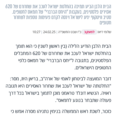
הבית הלבן הביע תמיכה בהחלטת ישראל לעכב את שחרורם של 620
אסירים פלסטינים, בעקבות "היחס הברברי" של חמאס לחטופים.
סטיב וויטקוף יגיע לישראל וינסה לקדם פעימות נוספות לשחרור
חטופים
למעקב
שלומי דיאז
כ"ו שבט התשפ"ה
|
24.02.25
|
10:27
הבית הלבן הודיע הלילה (בין ראשון לשני) כי הוא תומך
בהחלטת ישראל לעכב את שחרורם של 620 המחבלים
הפלסטינים, בתגובה ל"יחס הברברי" של חמאס כלפי
החטופים הישראלים.
דובר המועצה לביטחון לאומי של ארה"ב, בריאן היוז, מסר:
"החלטתה של ישראל לעכב את שחרור האסירים היא תגובה
ראויה. הנשיא דונלד טראמפ מוכן לתמוך בישראל בכל דרך
פעולה שתבחר בנוגע לחמאס".
כזכור, לשכת ראש הממשלה בנימין נתניהו מסרה אמש כי