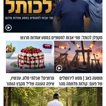
מקפלן לכותל: שני אבות לחטופים במסע אחדות מרגש
תשעה באב | מסע לירושלים
מרוצים? אכלתי סלט. עכשיו,
של פעם: קולות מלחמה מהר
איפה העוגה שלי? מקבץ הומור
הזיתים
כייפי מספר 1