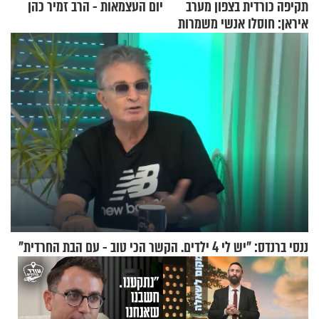
תקיפה כורדית בצפון מערב
יום העצמאות - הרב זמיר כהן
איראן: חוסלו אנשי משמרות
המהפכה
ננסי ברנדס: "יש לי 4 ילדים. הקשר הכי טוב - עם הבת החרדית"