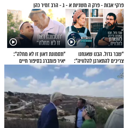
פרקי אבות - פרק ה משניות א - ג - הרב זמיר כהן
"שבר גדול. הבנו שאנחנו
"תסמונת דאון זו לא מחלה":
צריכים להתארגן להלוויה":
יאיר פומברג בסיפור חיים
זוגיות במבחן, הפעם עם מרים
מעורר השראה
וגד דנינו