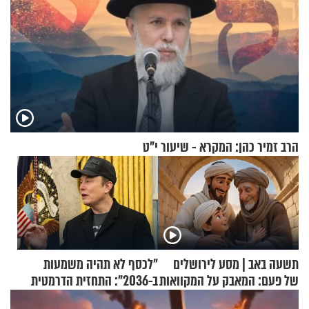
הרב זמיר כהן: המקרא - שיעור י"ט
תשעה באב | מסע לירושלים
"לכסף לא תהיה משמעות
של פעם: המאבק על המקוואות
ב-2036": התחזית הדרמטית
של אילון מאסק על עתיד