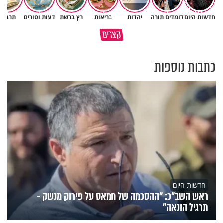
חדשות היום
לומדים תורה
יהדות
בריאות
רץ ברשת
דעות וטורים
תרבות
גם ׳הרע׳ זה הרחמים של בורא
קצרים
מדוע האמונה נמשלה למלח?
עולם
כתבות נוספות
חדשות היום
ראש השב"כ: "ההסכמה של חמאס על פירוק מנשק -
תרגיל הונאה"