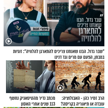
"שבר גדול. הבנו שאנחנו צריכים להתארגן להלוויה": זוגיות
במבחן, הפעם עם מרים וגד דנינו
הרב זמיר כהן - האבולוציה:
מכתב נדיר מהטיטאניק נחשף
עובדה או תיאוריה בקריסה?
113 שנים אחרי האסון