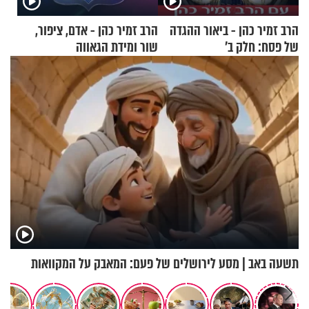
הרב זמיר כהן - ביאור ההגדה
הרב זמיר כהן - אדם, ציפור,
של פסח: חלק ב’
שור ומידת הגאווה
תשעה באב | מסע לירושלים של פעם: המאבק על המקוואות