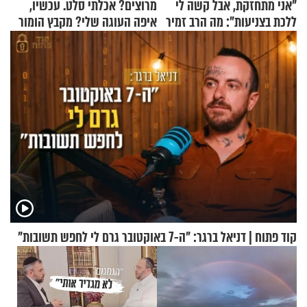
"אני מתחזקת, אבל קשה לי
מרוצים? אכלתי סלט. עכשיו,
ללכת בצניעות": מה הרב זמיר
איפה העוגה שלי? מקבץ הומור
כהן המליץ לה לעשות?
כייפי מספר 1
קוד פתוח | דניאל ברגר: "ה-7 באוקטובר גרם לי לחפש תשובות"