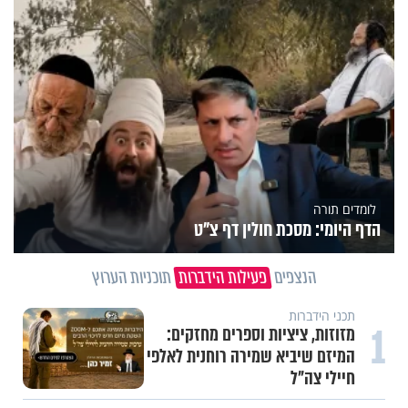
לומדים תורה
הדף היומי: מסכת חולין דף צ"ט
הנצפים
פעילות הידברות
תוכניות הערוץ
תכני הידברות
1
מזוזות, ציציות וספרים מחזקים:
המיזם שיביא שמירה רוחנית לאלפי
חיילי צה"ל