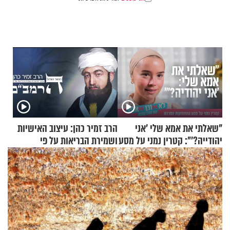
"שאלתי את אמא שלי 'אני
הרב זמיר כהן: עיצוב האישיות
יהודייה?'": קטרין נמני על מסע
ושמירת הבריאות על פי
ההתחזקות המרגש
הרמב"ם - פרק 6