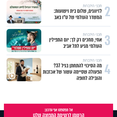
2
תכני הידברות
לזיווגים, שלום בית וישועות:
המשדר העולמי של ט"ו באב
3
תכני הידברות
אחי, מחכים רק לך: יום התפילין
העולמי מגיע לתל אביב
תכני הידברות
4
מה הסיכוי להתחתן בגיל 37?
הפעולה שסיימה עשור של אכזבות
והובילה לחופה
אל תפספסו אף עדכון:
הרשמו לרשימת התפוצה שלנו