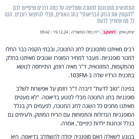
התזונאית מתכוננת לחנוכה וממליצה על כמה דרכים שיסייעו לכם
"להקטין את הנזק הבריאותי" בחג האורים, מבלי להישאר רעבים. הנה
כל מה שצריך לדעת
למעקב
יצחק איתן
י"ח כסלו התשפ"ה
|
19.12.24
|
09:42
רבים מאיתנו מתכוננים לחג החנוכה, ובבתי הקפה כבר החלו
למכור סופגניות. מעבר למחיר המופרז שגובים מאיתנו בחלק
מהמקומות, התזונאית, ד"ר מאיה רוזמן, התייחסה לנושא
בתכנית הרדיו שלה ב-103FM.
בפינה "טוב לדעת" דיברה ד"ר רוזמן על אפשרות לשלב
סופגניות בחג החנוכה מבלי לפגוע בדיאטה. "לא מעטים
מאיתנו מחכים כל השנה לחג החנוכה, לפעמים רק בגלל
הסופגניות הגדולות והתפוחות עם הריח המתוק, ולעיתים גם
בגלל זכרונות ילדות כיפיים", אמרה.
בנוגע לשאלה האם סופגניה יכולה להשתלב בדיאטה, היא