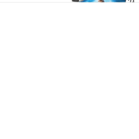
בלי להוציא מאות שקלים: 20
תשעה באב | מסע לירושלים
רעיונות לבילויים משפחתיים
של פעם: המאבק על המקוואות
כמעט בחינם
חיפש תכשיטים אבודים - וגילה אוצר בן 2,500 שנה