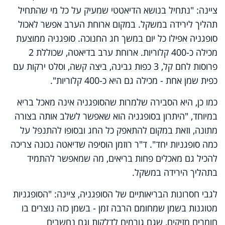
ציינה: "נתחיל בנושא הדיאטטי שמעיק על כל מי שהתחיל
תהליך לירידה במשקל. במקום ארוחת הערב אפשר לאכול
סופגניה אפילו כל יום במשך חג החנוכה. סופגניה ממוצעת
מכילה כ-400 קלוריות. ארוחת ערב בדיאטה, שכוללת 2
פרוסות לחם קל, 3 כפות גבינה, ביצה קשה, וסלט ירקות עם
כפית שמן אחת - מכילה גם היא כ-400 קלוריות".
כמו כן, היא הסבירה שלמרות שהסופגניה אינה מאכל בריא
במיוחד, "היתרון בסופגניה הוא שאפשר לשלב אותה בצורה
מתונה, וזאת במקום להתאפק כל החג ובסופו להתנפל על
כמה סופגניות יחד". ד"ר רוזמן הוסיפה שדיאטה נכונה צריכה
להכיל גם מאכלים פחות בריאים, מה שמאפשר להתמיד
בתהליך הירידה במשקל.
לגבי חסרונות הבריאותיים של הסופגניה, ציינה: "הסופגניות
מטוגנות בשמן שמחומם הרבה זמן - בשמן כזה נוצרים בו
חומרים מזיקים, שגם גורמים לדלקות וגם נחשבים