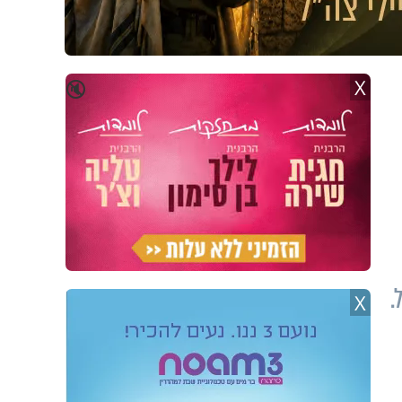
X
🔇
.
X