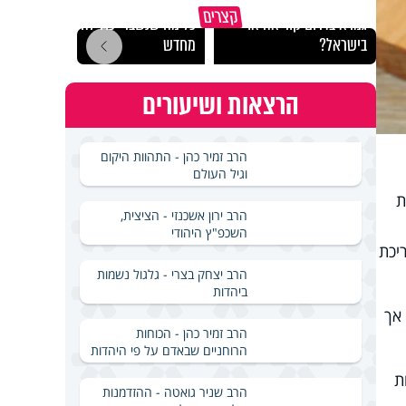
באיזה ארץ לומדים יותר
קצרים
גמרא בדרום קוריאה או
כל מה שנשבר יכול להיבנות
האם מ
בישראל?
מחדש
בשבת
הרצאות ושיעורים
הרב זמיר כהן - התהוות היקום
וגיל העולם
ת
הרב ירון אשכנזי - הציצית,
השכפ"ץ היהודי
יכת
הרב יצחק בצרי - גלגול נשמות
ביהדות
 אך
הרב זמיר כהן - הכוחות
הרוחניים שבאדם על פי היהדות
ת
הרב שניר גואטה - ההזדמנות