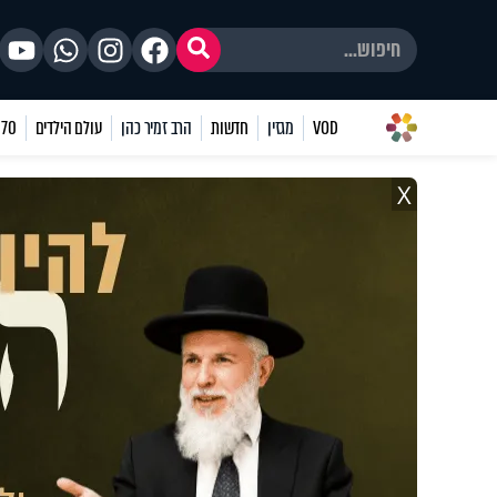
VOD
מגזין
חדשות
הרב זמיר כהן
עולם הילדים
70 שאלות
X