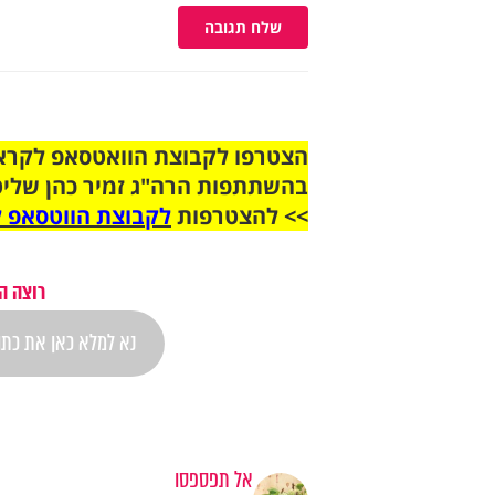
שלח תגובה
בהשתתפות הרה"ג זמיר כהן שליט
>> להצטרפות
לקבוצת הווטסאפ ל
רוצה ה
אל תפספסו