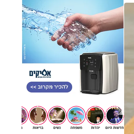
חדשות היום
יהדות
משפחה
נשים
בריאות
מגזין
רוחניו