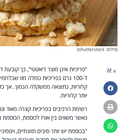
(צילום: shutterstock)
א
"
פריכיות אינן מוצר דיאטטי", כך קובעת 
א
ל-100 גרם בפריכיות כפולה מזו שבלח
קלוריות, כתוצאה ממשקלה הנמוך. אך כדי
פייסבוק
יותר קלוריות.
הדפסה
רשימת הרכיבים בפריכיות קצרה מאוד וכול
כאשר משווים בין אורז לכוסמת, הכוסמת 
ווטסאפ
"
בכוסמת יש יותר סיבים תזונתיים, ויטמיני
,
מעיים ולשפר את תפקוד מערכת העיכול.