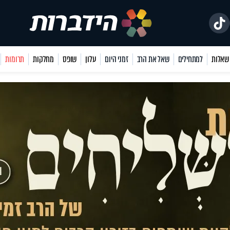
למתחילים
שאל את הרב
זמני היום
עלון
שופס
מחלקות
תרומות