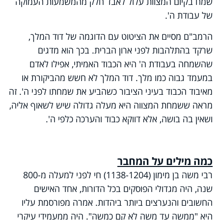
שמח בקיום המצוות עלול לאבד חלק מהמשמעות העמוקה
של עבודת ה'.
הרמב"ם מסיים את הציטוט עם הדוגמה של דוד המלך,
שרקד בהתלהבות לפני ארון הברית. בכך הוא מדגים
שהשמחה בעבודת ה' היא הכבוד האמיתי, אפילו לאדם
במעמד גבוה כמו מלך. דוד המלך לא חשש מהביקורת או
מאיבוד הכבוד בעיני הציבור כשהביע את שמחתו לפני ה'. זה
מראה ששמחת המצווה היא מעלה גדולה שיש לשאוף אליה,
ושאין בה בושה, אלא דווקא כבוד והערכה כלפי ה'.
כמה מילים על המחבר
רבי משה בן מימון (1138-1204) חי לפני למעלה מ-800
שנה, היה מגדולי הפוסקים בכל הדורות, אחד האישים
החשובים והנערצים ביותר ביהדות. אמרה מפורסמת עליו
היא "ממשה עד משה לא קם כמשה". היה ממעמידי עיקרי