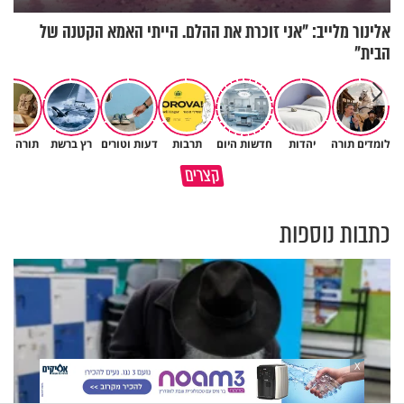
אלינור מלייב: "אני זוכרת את ההלם. הייתי האמא הקטנה של
הבית"
פגיעה עצמית וחרדות – איך
לומדים תורה
יהדות
חדשות היום
תרבות
דעות וטורים
רץ ברשת
תורה ומ
כל קושי שחווית היה ניסיון לרומם
מכילים את זה? זוגיות במבחן,
קצרים
אותך
הפעם עם יהודית ואלתר כהן
כתבות נוספות
X