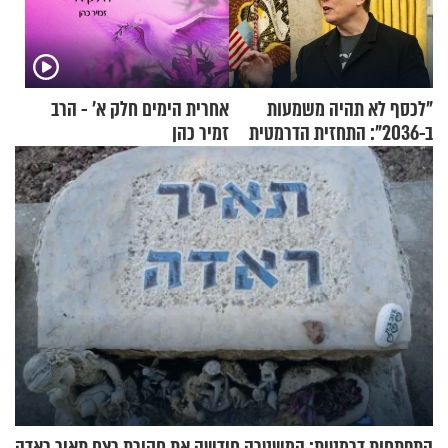
"לכסף לא תהיה משמעות
אחרית הימים חלק א’ - הרב
ב-2036": התחזית הדרמטית
זמיר כהן
של אילון מאסק על עתיד
הכלכלה
התפתחות דרמטית: המשטרה חידשה את חקירת רצח תאיר ראדה