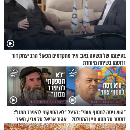
בעיצומו של תשעה באב: איך מתקדמים מכאן? הרב יצחק דוד
גרוסמן בשיחה מיוחדת
"הוא ניסה לחטוף אותי": הרצל
"לא הספקתי להיפרד ממנו":
דוסטר על מסע חייו המטלטל
אהוד אריאל על אביו, מאיר
אריאל ז"ל