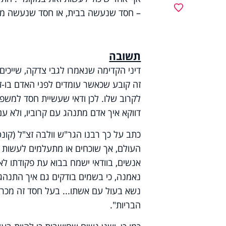
מועדפים
– חסד שנעשה בבית, או חסד שנעשה מח
תשובה
דיני הקדימה שנאמרו לגבי צדקה, שייכים 
זה קובע שכאשר עומדים לפני האדם בו-ז
לקרוב שלו. לכן ודאי שעשיית חסד למשפ
דווקא איך אדם מתנהג עם קרוביו, ולא עם
כתב על כך רבנו הגר"ש וולבה זצ"ל (קו
העולם, אך שוכחים או מתעלמים לעשות ח
אנשים, בוודאי ישמח בבוא עת פקודתו לאח
נאמנה, כי בשמים בודקים גם איך התנהג
נשא בעול עם אשתו... בעל חסד זה מכריע 
הבריות".