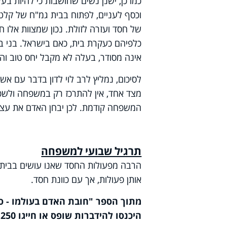
כמו כן, ישנן נשים שחושבות כי להיות בע
וכסף לעניים, לפתוח בבית גמ"ח של קלט
של חסד ועזרה לזולת. נכון שמצוות אלו ח
כלפיהם כעקרת בית, כאם בישראל. בני בית
אינה מסודר, בעלה לא מקבל יחס טוב והא
לסיכום, נמליץ לרב לוי לדון בדבר עם אש
מצד אחד, אין להתרכז רק במשפחה ולשכוח 
המשפחה קודמת. לכן יבחן האדם את עצמו
תרגיל שבועי למשפחה
הרבה מפעולות החסד שאנו עושים בבית, 
אותן פעולות, אך עם כוונת חסד.
מתוך הספר "חובת האדם בעולמו - ס
היכנסו להידברות שופס או חייגו 073-222-1250