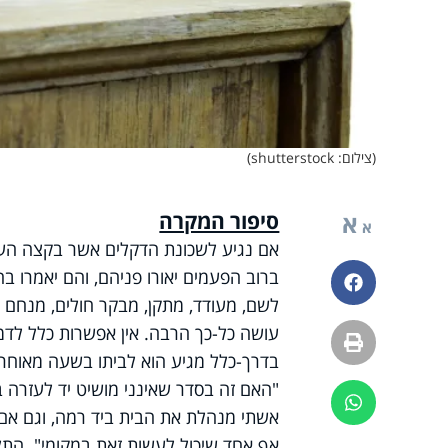
(צילום: shutterstock)
סיפור המקרה
א
א
אם נגיע לשכונת הדקלים אשר בקצה העיר
ברוב הפעמים יאורו פניהם, והם יאמרו בה
פייסבוק
לשם, מעודד, מתקן, מבקר חולים, מנחם 
עושה כל-כך הרבה. אין אפשרות כלל לדמיי
הדפסה
בדרך-כלל מגיע הוא לביתו בשעה מאוחרת
"האם זה בסדר שאינני מושיט יד לעזרה בב
ווטסאפ
אשתי מנהלת את הבית ביד רמה, וגם אם ל
אף אחד שיכול לעשות זאת במקומי". התלב