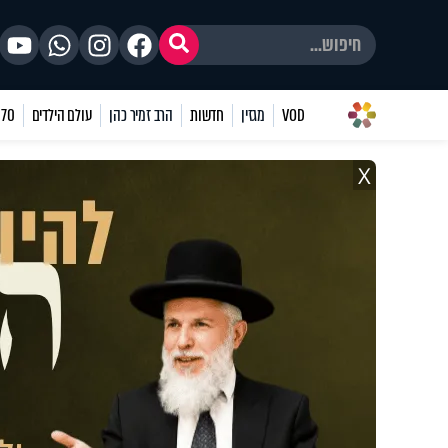
VOD
מגזין
חדשות
הרב זמיר כהן
עולם הילדים
70 שאלות
X