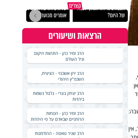
האם אפשר להשוות את
קצרים
הצבא בימי דוד המלך לצבא
על היצירה של השם לא
הקשר
של היום?
אומרים מכוער
לעישו
הרצאות ושיעורים
הרב זמיר כהן - התהוות היקום
וגיל העולם
הרב ירון אשכנזי - הציצית,
השכפ"ץ היהודי
ן
הרב יצחק בצרי - גלגול נשמות
ד
ביהדות
בה:
הרב זמיר כהן - הכוחות
הרוחניים שבאדם על פי היהדות
אין
הרב שניר גואטה - ההזדמנות
ותר