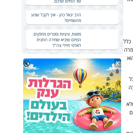
של החיים שלכם
הרב יגאל כהן - איך לקבל שפע
מהשמיים?
מזוזות, ציציות וספרים מחזקים:
המיזם שיביא שמירה רוחנית
 כלל
לאלפי חיילי צה"ל
זרה
וא
X
🔇
ל
ה
לא
ם