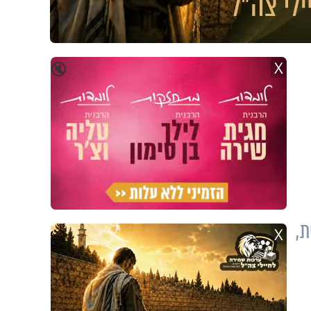
X
🔇
ת,
X