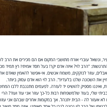
, ונשאל עוברי אורח מתושבי המקום אם הם מכירים את הרב לוי,
תרגשות: "הרב לוי? איזה אדם יקר! בעל חסד אמיתי! רץ תמיד מכא
אבלים, עוזר לנזקקים, משמח אנשים. אי-אפשר להאמין שאדם אח
ן את השכונה שלנו בלעדיו!". הרב לוי הוא אדם עסוק ביותר.
, ואיננו מספיק להושיט יד לעזרה. לפעמים מתגנבת ללבו המחש
יתי שלי, בעוד שלמשפחות רבות כל-כך עוזר אני עוד ועוד? הרי
א אעזור לה - הבית יתנהל. אך במקומות אחרים שבהם אני עוזר, 
טותו של הרב לוי נכונה לגבי כל אחד מאיתנו. איזה חסד חשוב י