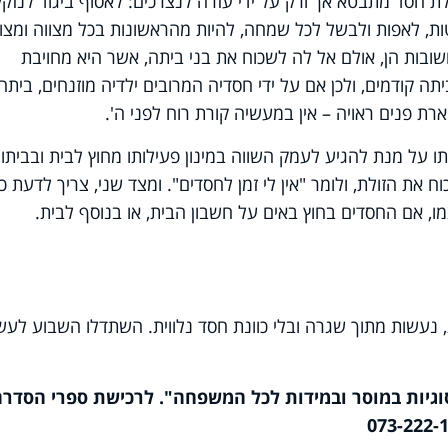
לת חסד מתבטא אך ורק על ידי עזרה לנצרכים: לאסוף ביגוד לנזקק
ות, לאפות ולבשל לכל שמחה, להיות מהראשונות בכל מצווה ומצוו
שובות הן, אולם אל לה לשכוח את בני ביתה, אשר היא מחויבת
ה קודמים, ולכן אם על ידי חסדיה המרובים ילדיה מוזנחים, ביתה
רת פנים ראויה – אין במעשיה קורת רוח לפני ה'.
תו על מנת להגיע לעמק השווה במינון פעילותו מחוץ לבית ובביתו.
את הזולת, ולומר "אין לי זמן לחסדים". ומצד שני, צריך לדעת כי
, אם החסדים בחוץ באים על חשבון הבית, או בנוסף לבית.
נעשות מתוך שגרה ובלי כוונת חסד נלווית. השתדלו השבוע לעש
וגיות במוסר ובמידות לכל המשפחה". לרכישת ספרי הסדרה