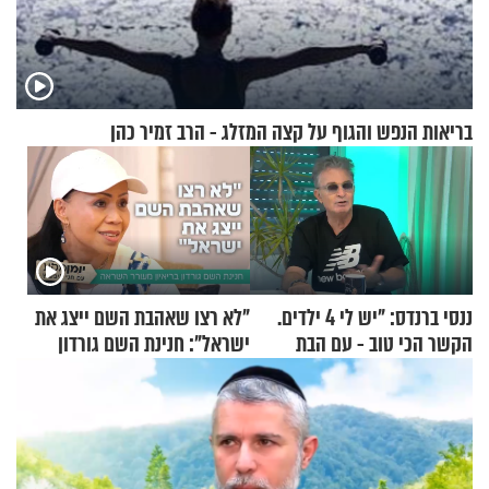
בריאות הנפש והגוף על קצה המזלג - הרב זמיר כהן
ננסי ברנדס: "יש לי 4 ילדים.
"לא רצו שאהבת השם ייצג את
הקשר הכי טוב - עם הבת
ישראל": חנינת השם גורדון
החרדית"
בריאיון מעורר השראה