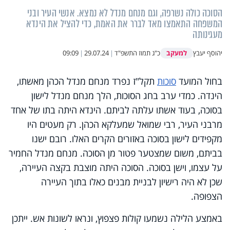
הסוכה כולה נשרפה, וגם מנחם מנדל לא נמצא. אנשי העיר ובני
המשפחה התאמצו מאד לברר את האמת, כדי להציל את הינדא
מעגינותה
למעקב
יהוסף יעבץ
כ"ג תמוז התשפ"ד
|
29.07.24
|
09:09
בחול המועד
סוכות
תקל"ז נפרד מנחם מנדל הכהן מאשתו,
הינדה. כמדי ערב בחג הסוכות, הלך מנחם מנדל לישון
בסוכה, בעוד אשתו עלתה לביתם. הינדא היתה בתו של אחד
מרבני העיר, רבי שמואל שמעלקא הכהן. רק מעטים היו
מקפידים לישון בסוכה באזורים הקרים האלו. רובם ישנו
בביתם, משום שמצטער פטור מן הסוכה. מנחם מנדל החמיר
על עצמו, וישן בסוכה. הסוכה היתה מוצבת בקצה העיירה,
שכן לא היה רישיון לבניית מבנים כאלו בתוך העיירה
הצפופה.
באמצע הלילה נשמעו קולות פצפוץ, ונראו לשונות אש. ייתכן