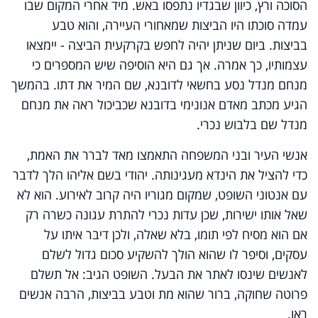
הסוכה ורץ, כיוון שבגדיו נתפסו באש. מיד אחרי המקום שבו
עמדה סוכתו היו הביצות שמאחורי העיירה, והוא טבע
בביצות. ביום שניתן יהיה לחפש בקרקעית הביצה - יימצאו
עצמותיו, כך אמרה. אך גם היא הוסיפה שיש המספרים כי
מנחם מנדל נסע בחשאי לדובנא, שם המיר את דתו. בהמשך
הגיע מכתב מאדם אנונימי בדובנא שכביכול ראה את מנחם
מנדל שם בלבוש נכרי.
אנשי העיר ובני המשפחה התאמצו מאד לברר את האמת,
כדי להציל את הינדא מעגינותה. יהודי בשם אליהו הלך לדבר
עם אנטוני השופט, שמקום מגוריו היה קרוב לאירוע. הוא לא
שאל אותו ישירות, שכן עדות נכרי להתרת עגונה כשרה רק
אם הוא מסיח לפי תומו, בלא שאלה, ולכן דיבר איתו על
עסקים, וסיפר לו שהוא הולך להשקיע סכום גדול לשלם
לאנשים שינסו לאתר את הבעל. השופט הגיב: אל תשלם
פרוטה שחוקה, ברור שהוא מת וטבע בביצות, הרבה אנשים
ראו.