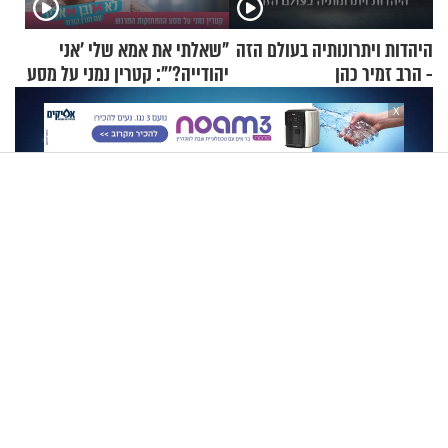
היהדות ויתרונותיה בעולם הזה
"שאלתי את אמא שלי 'אני
- הרב זמיר כהן
יהודייה?'": קטרין נמני על מסע
ההתחזקות המרגש
X
הרב זמיר כהן - סודה של טהרת המשפחה היהודית