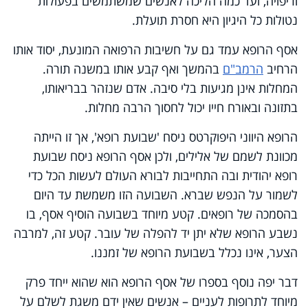
וריפויה, ועד כמה הליכה לאנשים שמשתמשים בפעולות
נטולות כל היגיון היא חסרת תועלת.
אסף הרופא עמד גם על חשיבות הרפואה המונעת, יסוד אותו
הרחיב
הרמב"ם
בהמשך ואף קבע אותו במשנה תורה.
המחלות אינן מגיעות בלי סיבה. אדם שנזהר בבריאותו,
בתזונה ובאורח חייו יכול לחסוך הרבה מחלות.
הרופא היווני היפוקרטס ניסח 'שבועת רופא', אך זו הייתה
מכוונת לשמם של אלילים, ולכן אסף הרופא ניסח שבועת
רופא יהודית ובה התחייבות לבורא העולם לעשות הכל כדי
לשמור על הנפש שברא. השבועה הזו משמשת עד היום
בהסמכה של רופאים. קטע מיוחד בשבועה הוסיף אסף, בו
נשבע הרופא שלא יתן יד להפלה של עובר. קטע זה, למרבה
הצער, אינו נכלל בשבועת הרופא של זמננו.
דבר יפה נוסף בספרו של אסף הרופא הוא שהוא ייחד פרק
מיוחד לתרופות לעניים – אנשים שאין ידם משגת לשלם על