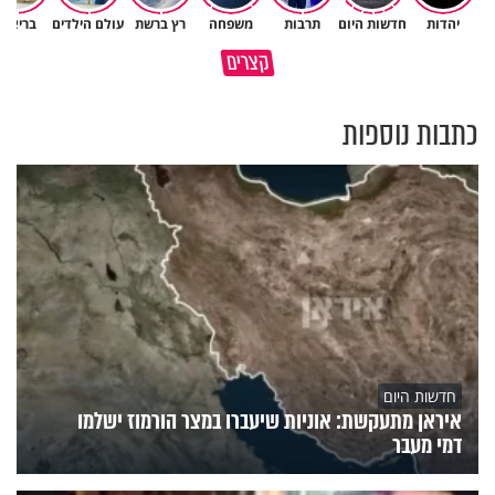
יהדות
חדשות היום
תרבות
משפחה
רץ ברשת
עולם הילדים
בריאות
פותחים פתח קטן - ומקבלים עול
קצרים
תשתמש באהבה של השם לטובתך
עצום
כתבות נוספות
חדשות היום
איראן מתעקשת: אוניות שיעברו במצר הורמוז ישלמו
דמי מעבר