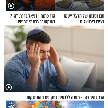
סבו וסבתו של הרצל ייטמנו
קוד פתוח | דניאל ברגר: "ה-7
לצידו בירושלים
באוקטובר גרם לי לחפש
תשובות"
הרב זמיר כהן - מענה ללבטים בתקופת ההתחזקות