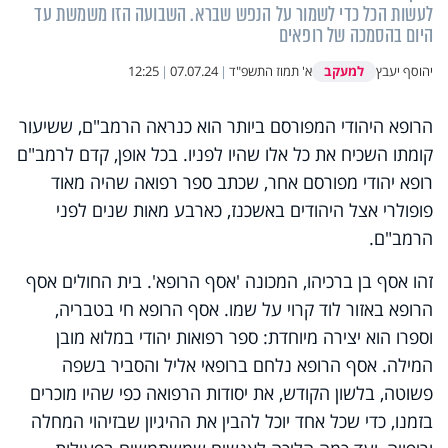
לעשות הכל כדי לשמור על הנפש שברא. השבועה הזו משמשת עד
היום בהסמכה של רופאים
למעקב
יהוסף יעבץ
א' תמוז התשפ"ד
|
07.07.24
|
12:25
הרופא היהודי המפורסם ביותר הוא כנראה הרמב"ם, ששיעור
קומתו השכיח את כל אלו שהיו לפניו. בכל אופן, קדם לרמב"ם
רופא יהודי מפורסם אחר, שכתב ספר רפואה שהיה מאוד
פופולרי אצל היהודים באשכנז, כארבע מאות שנים לפני
הרמב"ם.
זהו אסף בן ברכיהו, המכונה 'אסף הרופא'. בית החולים אסף
הרופא באזור לוד קרוי על שמו. אסף הרופא חי בטבריה,
וספרו הוא יצירה מיוחדת: ספר רפואות יהודי במלוא מובן
המילה. אסף הרופא נלחם ברופאי אליל והסביר בשפה
פשוטה, בלשון הקודש, את יסודות הרפואה כפי שהיו מוכרים
בזמנו, כדי שכל אחד יוכל להבין את ההיגיון שבזיהוי המחלה