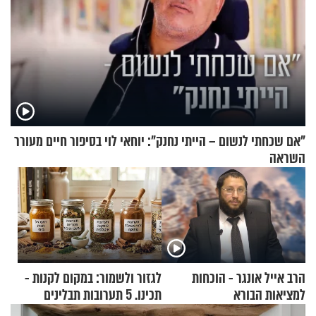
"אם שכחתי לנשום – הייתי נחנק": יוחאי לוי בסיפור חיים מעורר
השראה
הרב אייל אונגר - הוכחות
לגזור ולשמור: במקום לקנות -
למציאות הבורא
תכינו. 5 תערובות תבלינים
שמתאימות להכל