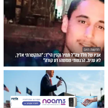
חדשות היום
אביו של חלל צה"ל תמיר וקנין הי"ד: "התקשרתי אליך,
לא ענית. הרגשתי שמשהו רע קורה"
X