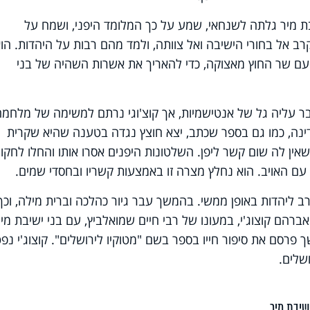
 מיר גלתה לשנחאי, שמע על כך המלומד היפני, ושמח על
רב אל בחורי הישיבה ואל צוותה, ולמד מהם רבות על היהדות. הו
עם שר החוץ מאצוקה, כדי להאריך את אשרות השהיה של בני
ר עליה גל של אנטישמיות, אך קוצ'וגי נרתם למשימה של מלחמה
ינה, כמו גם בספר שכתב, יצא חוצץ נגדה בטענה שהיא שקרית
אין לה שום קשר ליפן. השלטונות היפנים אסרו אותו והחלו לחקור
עם האויב. הוא נחלץ מצרה זו באמצעות קשריו ובחסדי שמים.
ליהדות באופן ממשי. בהמשך עבר גיור כהלכה וברית מילה, וכך
רהם קוצוג'י, במעונו של רבי חיים שמואלביץ, עם בני ישיבת מיר
פרסם את סיפור חייו בספר בשם "מטוקיו לירושלים". קוצוג'י נפ
שלים.
שיבת מיר