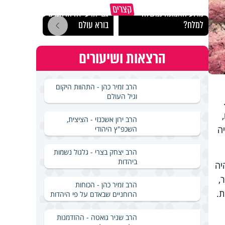
קצרים
מדוע האמונה נמשלה
גם ׳הרע׳ זה הרחמים של
האם מ
למלח?
בורא עולם
בשבת
הרצאות ושיעורים
הרב זמיר כהן - התהוות היקום
וגיל העולם
הרב ירון אשכנזי - הציצית,
ה
השכפ"ץ היהודי
הרב יצחק בצרי - גלגול נשמות
ביהדות
יה
,
הרב זמיר כהן - הכוחות
ת.
הרוחניים שבאדם על פי היהדות
הרב שניר גואטה - ההזדמנות