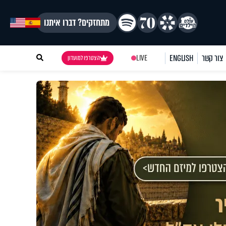
מתחזקים? דברו איתנו
צור קשר
ENGLISH
LIVE
הצטרפו למועדון