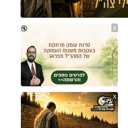
X
🔇
X