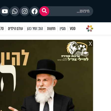
VOD
מגזין
חדשות
הרב זמיר כהן
עולם הילדים
70 שאלות
X