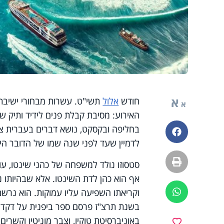
א
חודש
אלול
תשי"ט. עשרות מבחורי ישיבת 
א
האירוע: מסיבת קבלת פנים לידיד ותיק ש
בחליפה ובקסקט, נושא דברים בעברית צח
פייסבוק
לדמיין שעד לפני שנה שמו של הדובר היה 
הדפסה
סטסוזו נולד למשפחה של כהני שינטו, עוב
אף הוא כהן לדת השינטו. אלא שבהיותו 
וקריאתו השפיעה עליו עמוקות. הוא נרשם 
ווטסאפ
בשנת תרצ"ז פרסם ספר ביפנית על דקדוק
באוניברסיטת טוקיו, וצבר מוניטין וקשרים
מועדפים