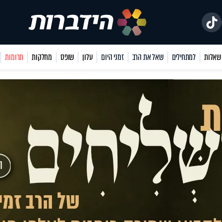
למתחילים
שאל את הרב
זמני היום
עלון
שופס
מחלקות
תרומות