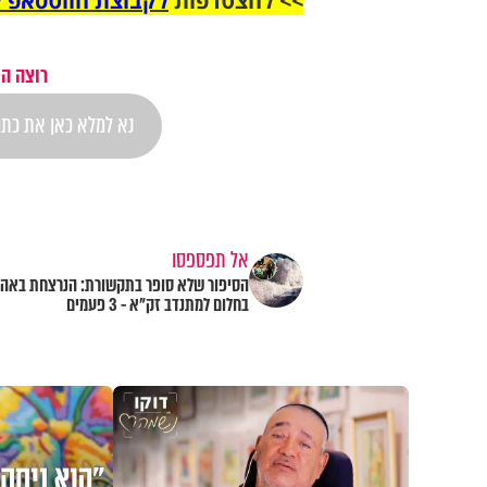
>> להצטרפות
לקבוצת הווטסאפ ל
רוצה הת
אל תפספסו
הסיפור שלא סופר בתקשורת: הנרצחת באה
בחלום למתנדב זק"א - 3 פעמים