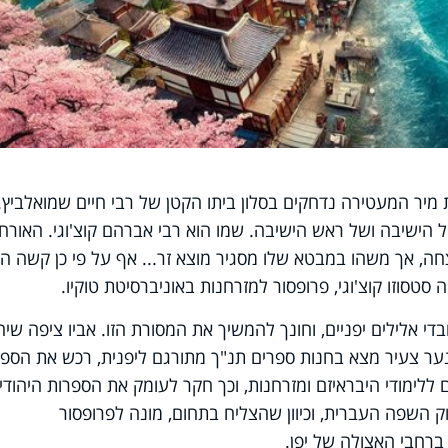
מיר המעטירה נדחקים בסלון ביתו הקטן של רבי חיים שמואלביץ.
ל הישיבה ושל ראש הישיבה. שמו הוא רבי אברהם קוצ'וגי. האורח,
ה, אך משהו במבטא שלו מסגיר מוצא זר... אף על פי כן קשה הי
סטסוזו קוצ'וגי, פרופסור למזרחנות באוניברסיטת טוקיו.
די אלילים יפניים, וחונך להמשיך את המסורת הזו. אביו ציפה שיה
נער צעיר מצא בחנות ספרים תנ"ך מתורגם ליפנית, רכש את הספר
ללימודי היבראיזם ומזרחנות, וכך חקר לעומק את הספרות היהודי
 השפה העברית, וכיוון שהצליח בתחום, מונה לפרופסור
 ברחבי האצולה של יפן.