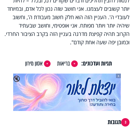
לנסות להבין תהליכים ודברים שקורים לנו, ובכלל – להיות
יותר קשובים לעצמנו. אני חושב שזה נכון לכל אדם, ובמיוחד
לעובדי ה'. העניין הזה הוא חלק חשוב מעבודת ה', וחשוב
שיהיה יותר ויותר מפותח. אני אופטימי, וחושב שבעתיד
הקרוב תהיה קפיצת מדרגה בעניין הזה בקרב הציבור החרדי.
וכמובן יפה שעה אחת קודם".
תגיות ועדכונים:
בריאות
אסון מירון
X
🔇
תגובות
3