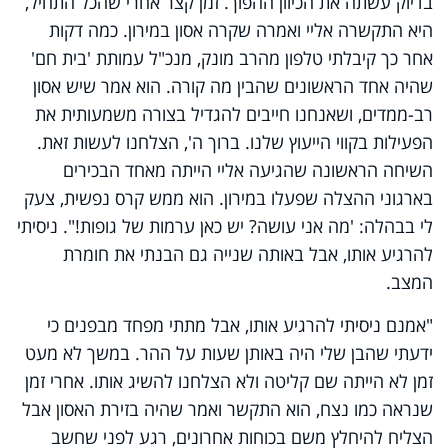
בדיוק עשתה את הכיוון ההפוך. זמן קצר אחרי שהכל התחיל,
היא התקשרה אליי ואמרה שקרה אסון במירון. כמה דקות
אחר כך קיבלתי טלפון מהרב מונק, מנכ"ל עמותת 'בית חם'
שהיה אחד הראשונים שהבין מה קורה. הוא אמר שיש אסון
רב-ממדים, ושאנחנו חייבים להגדיל בצורה משמעותית את
הפעילות בקווי הייעוץ שלנו. ברוך ה', הצלחנו לעשות זאת.
השיחה הראשונה שהגיעה אליי הייתה מאחד הבכירים
בארגוני ההצלה שפעלו במירון. הוא ממש קרס נפשית, צעק
לי בבהלה: 'מה אני עושה? יש כאן ערמות של גופות!". ניסיתי
להרגיע אותו, אבל באותה שנייה גם הבנתי את חומרת
המצב.
"אמנם ניסיתי להרגיע אותו, אבל מתתי מפחד מבפנים כי
ידעתי שהבן שלי היה באותן שעות על ההר. במשך לא מעט
זמן לא הייתה שם קליטה ולא הצלחנו להשיג אותו. אחרי זמן
שנראה כמו נצח, הוא התקשר ואמר שהיה בזירת האסון אבל
הצליח להיחלץ משם בכוחות אחרונים, רגע לפני שחשב