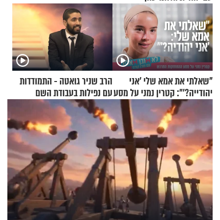
"שאלתי את אמא שלי 'אני
הרב שניר גואטה - התמודדות
יהודייה?'": קטרין נמני על מסע
עם נפילות בעבודת השם
ההתחזקות המרגש