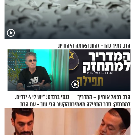
הרב זמיר כהן - זהות האומה היהודית
הרב רפאל אוחיון – המדריך
ננסי ברנדס: "יש לי 4 ילדים.
למתחזק: סדר התפילה מאמירת
הקשר הכי טוב - עם הבת
הקורבנות ועד קריאת שמע
החרדית"