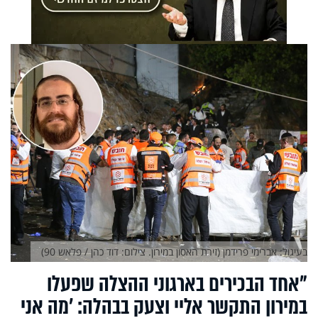
בעיגול: אברימי פרידמן (זירת האסון במירון. צילום: דוד כהן / פלאש 90)
"אחד הבכירים בארגוני ההצלה שפעלו
במירון התקשר אליי וצעק בבהלה: 'מה אני