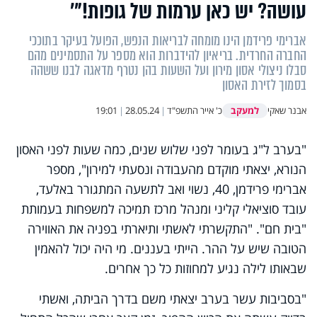
עושה? יש כאן ערמות של גופות!"'
אברימי פרידמן הינו מומחה לבריאות הנפש, הפועל בעיקר בתוככי
החברה החרדית. בריאיון להידברות הוא מספר על התסמינים מהם
סבלו ניצולי אסון מירון ועל השעות בהן נטרף מדאגה לבנו ששהה
בסמוך לזירת האסון
למעקב
אבנר שאקי
כ' אייר התשפ"ד
|
28.05.24
|
19:01
"בערב ל"ג בעומר לפני שלוש שנים, כמה שעות לפני האסון
הנורא, יצאתי מוקדם מהעבודה ונסעתי למירון", מספר
אברימי פרידמן, 40, נשוי ואב לתשעה המתגורר באלעד,
עובד סוציאלי קליני ומנהל מרכז תמיכה למשפחות בעמותת
"בית חם". "התקשרתי לאשתי ותיארתי בפניה את האווירה
הטובה שיש על ההר. הייתי בעננים. מי היה יכול להאמין
שבאותו לילה נגיע למחוזות כל כך אחרים.
"בסביבות עשר בערב יצאתי משם בדרך הביתה, ואשתי