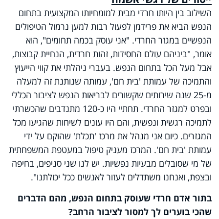
השילוב בין היותו חרדי מבית למומחיותו המקצועית בתחום
הנפש הביא את פרידמן לפעול רבות למען נרמול הטיפולים
הנפשיים במגזר החרדי. "אני עוסק בכמה תחומים", הוא
אומר, "ביניהם עולם החסידות, זהות חרדית, הנחיית קבוצות,
אבל מעל הכל בתחום הנפש. בעברי ניהלתי את קווי הייעוץ
והתמיכה של עמותת 'בית חם', עמותה שנותנת זה למעלה
מ-25 שנה שירותים שקשורים לבריאות הנפש לציבור הכללי
ובפרט למגזר החרדי. תחתיי היו כ-120 מתנדבים שהכשרתי
לתמיכה רגשית ונפשית, והם היו עונים לשיחות שהגיעו מכל
המגזרים. כיום אני מנהל את מרכז 'תכלת' שהוקם על ידי
עמותת 'בית חם'. המרכז מעניק טיפול במעטפת המשפחתית
של מי שסובלים מבעיות נפשיות. יש לנו שני סניפים, בחיפה
ובצפת, ואנחנו משתדלים לעזור לאנשים ככל יכולתנו".
בתור אדם חרדי שעוסק בתחום הנפש, מהם הדברים
שהכי בוערים לך למסור לציבור הרחב?