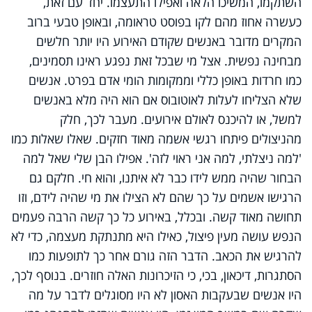
השתקמו, המשיכו הלאה ואפילו התעצמו. יחד עם זאת,
כעשרה אחוז מהם לקו בפוסט טראומה, ובאופן טבעי ברוב
המקרים מדובר באנשים שקודם האירוע היו יותר חלשים
מבחינה נפשית. אצל מי שבכל זאת נפגע ראינו תסמינים,
כמו חרדות באופן כללי וממקומות הומי אדם בפרט. אנשים
שלא הצליחו לעלות לאוטובוס אם הוא היה מלא באנשים
למשל, או להיכנס לאולם אירועים. מעבר לכך, חלק
מהניצולים פיתחו רגשי אשמה מאוד חזקים. שאלו שאלות כמו
'למה ניצלתי, למה אני ראוי לזה'. אפילו הבן שלי שאל למה
הבחור שהיה ממש לידו כבר לא איתנו, והוא חי. חלקם גם
הרגישו אשמים על כך שהם לא הצילו את מי שהיה לידם, וזו
תחושה מאוד קשה. ובכלל, באירוע כל כך קשה הרבה פעמים
הנפש עושה מעין פיצול, כאילו היא מתנתקת מעצמה, כדי לא
להרגיש את הכאב. הדבר הזה גורם אחר כך לתופעות כמו
הסתגרות, דיכאון, בכי, כי הזיכרונות האלה חוזרים. בנוסף לכך,
היו אנשים שבעקבות האסון לא היו מסוגלים לדבר על מה