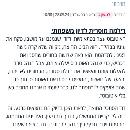
בוויכוח"
למעקב
הידברות
כ' אייר התשפ"ד
|
28.05.24
|
10:38
דילמה מוסרית לדיון משפחתי
האוטובוס עצר בפתאומיות, ודוד, שנמנם על מושבו, פקח את
עיניו בבהלה. הוא הביט החוצה, מקווה שלא קרה משהו
רציני. לתדהמתו הוא ראה שלושה בחורים שחסמו את
הכביש, כדי שנהג האוטובוס יעלה אותם, אבל הנהג סרב
להעלות אותם והשאיר את הדלת סגורה. הבחורים לא ויתרו,
ובצעד של נואשות, המשיכו לחסום את האוטובוס, תוך כדי
שהם צועקים לו "תפתח לנו, כבר שעתיים אנחנו מחכים כאן
בלי אוטובוס".
דוד הסתכל החוצה, לראות היכן בדיוק הם נמצאים כרגע. זה
היה ליד קריית הממשלה, בדרך למודיעין. העניינים התחממו,
והתפתח ויכוח חריף בין הנהג לבחורים. דוד הציץ בשעונו.