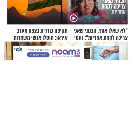
"לא שאלו אותי. הבנתי שאני
תקיפה כורדית בצפון מערב
צריכה לקחת אחריות": נעמי
איראן: חוסלו אנשי משמרות
בנט בריאיון אישי
המהפכה
X
לגזור ולשמור: במקום לקנות - תכינו. 5 תערובות תבלינים