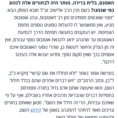
האמנם, בלית ברירה, מותר היה לבחורים אלה לנהוג
כפי שנהגו?
בשם מרן הרב אלישיב זצ"ל מובא הפסק הבא:
"מצוי שאנשים ממתינים זמן רב לאוטובוס, ונהג אוטובוס
מגיע, ואין מתאפשר לו להעלות נוסעים נוספים מחמת
הצפיפות. יש הנוקטים במעשה חסימת הדרך לנסיעת
האוטובוס עד שהנהג ידאג להבאת אוטובוס נוסף עבורם, ואין
זה מן הצדק והיושר לעשות כן, שהרי נוסעי האוטובוס אינם
אשמים בכך שאין מקום נוסף, ומדוע יענשו אלה בעיכוב
דרכם".
בפרשת אמור נאמר "ולא תחללו את שם קדשי" (ויקרא כ"ב,
ל"ב), וכתב הרמב"ם: "ויש דברים אחרים שהם בכלל חילול
השם, והוא שיעשה אותם אדם גדול בתורה ומפורסם
בחסידות דברים שהבריות מרננים אחריו בשבילם, ואף על פי
שאינם עבירות, הרי זה חילל את השם". מכאן שאותם בחורים
צריכים מאוד להיזהר להתנהג באופן של
קידוש
השם,
ולהימנע מחשש של חילול השם.