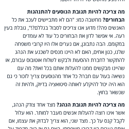
מה צריכה להיות תגובת הנוסעים להתנהגות
הבחורים?
מחשבה כמו: "הם לא מתביישים לעכב את כל
האנשים פה?! מדוע אנו צריכים לסבול בגללם?!", גובלת בעין
רעה. אי אפשר לדון את הבחורים כל עוד לא עומדים
במקומם. הבה נתבונן, אם נערים אלו היו קרובי משפחה
שלנו, כגון אחים, האם לא היינו מנסים לשכנע את הנהג
להתקשר לחברת ההסעות ולבקש לשלוח אוטובוס עבורם, או
שהיינו מבקשים ממנו להעלות אותם בכל זאת? מה עם
נשיאה בעול עם חברו? כל אחד מהנוסעים צריך לזכור כי גם
הוא היה יכול להיקלע לאותה סיטואציה בדיוק, ולהיות זה
שנשאר בחוץ.
מה צריכה להיות תגובת הנהג?
מצד אחד צודק הנהג,
אשר אינו רוצה להעלות אנשים מעבר למותר. הוא עלול
לקבל קנס על כך. מצד שני, הוא צריך לבדוק את עצמו, אם
אותם נערים היו קרובי משפחתו, האם גם אז היה מקפיד על