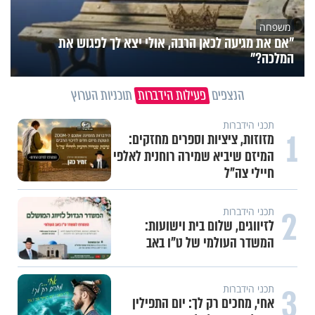
משפחה
"אם את מגיעה לכאן הרבה, אולי יצא לך לפגוש את
המלכה?"
הנצפים
פעילות הידברות
תוכניות הערוץ
תכני הידברות
1
מזוזות, ציציות וספרים מחזקים:
המיזם שיביא שמירה רוחנית לאלפי
חיילי צה"ל
2
תכני הידברות
לזיווגים, שלום בית וישועות:
המשדר העולמי של ט"ו באב
3
תכני הידברות
אחי, מחכים רק לך: יום התפילין