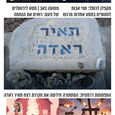
מקפלן לכותל: שני אבות
תשעה באב | מסע לירושלים
לחטופים במסע אחדות מרגש
של פעם: רואים את הנחמה
התפתחות דרמטית: המשטרה חידשה את חקירת רצח תאיר ראדה