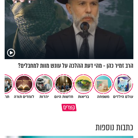
הרב זמיר כהן - מהי דעת ההלכה על עונש מוות למחבלים?
עולם הילדים
משפחה
בריאות
חדשות היום
יהדות
לומדים תורה
תרבות
איך אתה מראה לקב״ה את
תשובה של עם שלם - צבי
קצרים
האהבה שלך?
יחזקאלי
כתבות נוספות