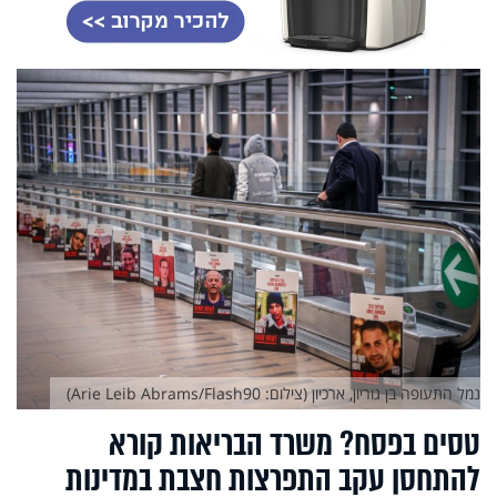
נמל התעופה בן גוריון, ארכיון (צילום: Arie Leib Abrams/Flash90)
טסים בפסח? משרד הבריאות קורא
להתחסן עקב התפרצות חצבת במדינות