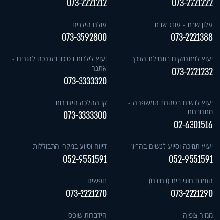
073-2221212
073-2221222
עלון שבת - עונג שבת
עולם הילדים
073-3592800
073-2221388
יעוץ למתחזקים בתחילת הדרך
יעוץ לילדות בסיכון והדרכה להורים -
אתגר
073-2221232
073-3333320
יעוץ לנשים בטהרת המשפחה -
קו ההלכה הידברות
מתחברות
073-3333300
02-6301516
יעוץ תמיכה וסיוע לנשים בהריון
דיווח וסיוע במקרי התבוללות
052-9551591
052-9551591
הזמנת חוגי בית (בחינם)
נופשים
073-2221270
073-2221290
ממיר צופיה
הידברות שופס