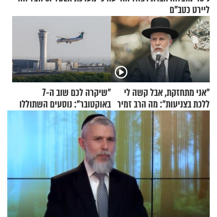
ליירט כטב"ם
"אני מתחזקת, אבל קשה לי
"שיקרה לכם שוב ה-7
ללכת בצניעות": מה הרב זמיר
באוקטובר": נוסעים השתוללו
כהן המליץ לה לעשות?
בטיסה לפרנקפורט ונעצרו
לאחר שתקפו שוטרים