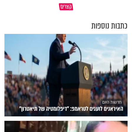
פותחים פתח קטן - ומקבלים עול
קצרים
תשתמש באהבה של השם לטובתך
עצום
כתבות נוספות
חדשות היום
האיראנים לועגים לטראמפ: "דיפלומטיה של תיאטרון"