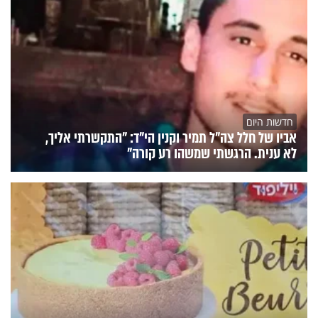
חדשות היום
אביו של חלל צה"ל תמיר וקנין הי"ד: "התקשרתי אליך,
לא ענית. הרגשתי שמשהו רע קורה"