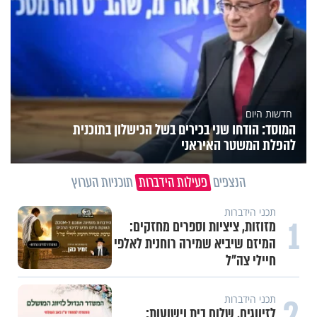
חדשות היום
המוסד: הודחו שני בכירים בשל הכישלון בתוכנית
להפלת המשטר האיראני
הנצפים
פעילות הידברות
תוכניות הערוץ
תכני הידברות
1
מזוזות, ציציות וספרים מחזקים:
המיזם שיביא שמירה רוחנית לאלפי
חיילי צה"ל
2
תכני הידברות
לזיווגים, שלום בית וישועות: