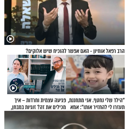
הרב רפאל אוחיון - האם אפשר להוכיח שיש אלוקים?
"הילד שלי נחטף. אני מתחננת,
פגיעה עצמית וחרדות – איך
תעזרו לי להחזיר אותו": אמא
מכילים את זה? זוגיות במבחן,
של יובל בן ה-4 בריאיון דומע
הפעם עם יהודית ואלתר כהן