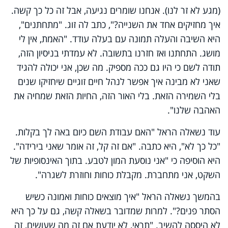
(מגע לא זר לנו). אנחנו שומרים נגיעה, אבל זה כל כך קשה.
איך מחזיקים אחד את השנייה?", כתב לה זוג. "מתחתנים",
היא השיבה והעלה תמונה עם בעלה עודד. "האמת, אין לי
מושג. התחתנו ואז חזרנו בתשובה. לא עמדתי בניסיון הזה,
תודה לשם כי היו גם ככה מספיק. מה שכן, אני יכולה להגיד
שאני לא מבינה איך אפשר לנהל חיים זוגיים שיחזיקו שנים
בלי השמירה הזאת. בלי האור הזה, החיות הזאת שמחיה את
האהבה שלנו".
עוד נשאלה הראל "האם עבודת השם כיום באה לך בקלות.
"כל כך לא", היא כתבה. "אם זה קל, זה אומר שאני בירידה".
היא הוסיפה כי "אני נוסעת המון לטבע. בתוך האינסופיות של
השקט, אני מתחברת. מקבלת כוחות וחוזרת לשגרה".
בהמשך נשאלה הראל "איך מוצאים כוחות ואמונה כשיש
הסתר פנים?". למרות שמדובר בשאלה קשה, גם על כך היא
לא היססה להשיב. "תראי, לא יודעת אם זה מה שעושים, זה