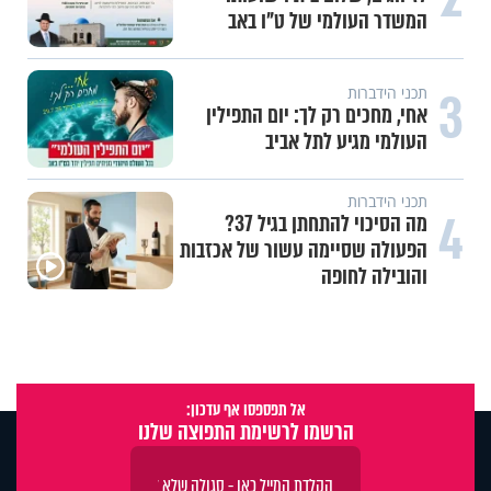
המשדר העולמי של ט"ו באב
3
תכני הידברות
אחי, מחכים רק לך: יום התפילין
העולמי מגיע לתל אביב
תכני הידברות
4
מה הסיכוי להתחתן בגיל 37?
הפעולה שסיימה עשור של אכזבות
והובילה לחופה
אל תפספסו אף עדכון:
הרשמו לרשימת התפוצה שלנו