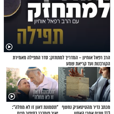
הרב רפאל אוחיון – המדריך למתחזק: סדר התפילה מאמירת
הקורבנות ועד קריאת שמע
מכתב נדיר מהטיטאניק נחשף
"תסמונת דאון זו לא מחלה":
113 שנים אחרי האסון
יאיר פומברג בסיפור חיים