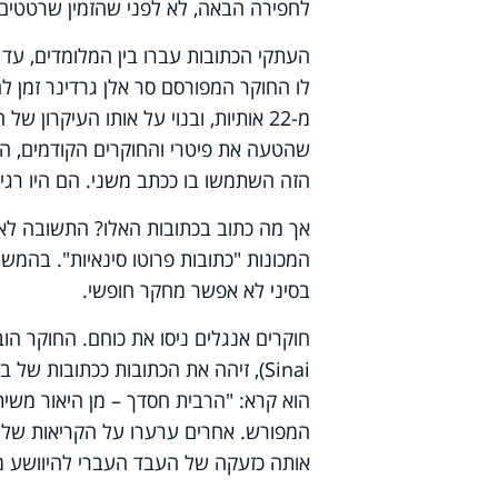
לחפירה הבאה, לא לפני שהזמין שרטטים 
לו החוקר המפורסם סר אלן גרדינר זמן ל
מ-22 אותיות, ובנוי על אותו העיקרון
שהטעה את פיטרי והחוקרים הקודמים, ה
הזה השתמשו בו ככתב משני. הם היו רגילי
אך מה כתוב בכתובות האלו? התשובה לא 
המכונות "כתובות פרוטו סינאיות". בהמשך
בסיני לא אפשר מחקר חופשי.
חוקרים אנגלים ניסו את כוחם. החוקר הובר
Sinai
), זיהה את הכתובות ככתובות של ב
הוא קרא: "הרבית חסדך – מן היאור משי
המפורש. אחרים ערערו על הקריאות של גר
אותה כזעקה של העבד העברי להיוושע מש