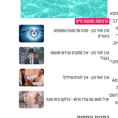
נה, מצא
הרצאות משנות חיים
כב
ה
הרב זמיר כהן - סודה של טהרת המשפחה
היהודית
ם.
הרב זמיר כהן - איך מתקנים עבירות שנעשו
בעבר?
מצרי
הרב יגאל כהן - איך להניח תפילין?
Al
 השם
יש לי מושג עם עודד הרוש - הדלקת נרות שבת
ש