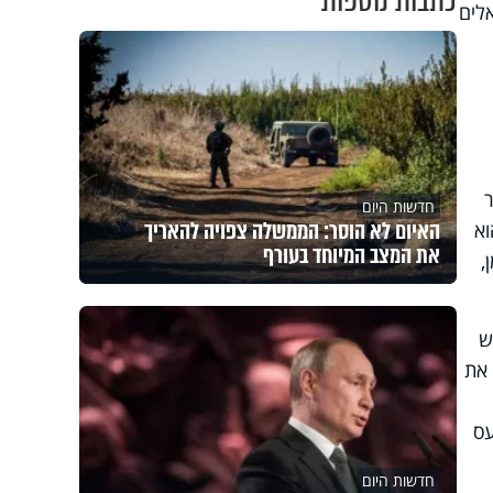
כתבות נוספות
לים
חדשות היום
האיום לא הוסר: הממשלה צפויה להאריך
וא
את המצב המיוחד בעורף
,
ש
 את
עס
חדשות היום