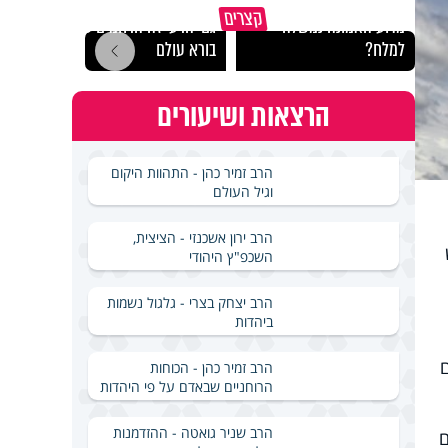
קצרים
מדוע האמונה נמשלה
גם ׳הרע׳ זה הרחמים של
האם מ
למלח?
בורא עולם
בשבת
הרצאות ושיעורים
הרב זמיר כהן - התהוות היקום
וגיל העולם
הרב ירון אשכנזי - הציצית,
השכפ"ץ היהודי
הרב יצחק בצרי - גלגול נשמות
ביהדות
הרב זמיר כהן - הכוחות
הרוחניים שבאדם על פי היהדות
הרב שניר גואטה - ההזדמנות
ם