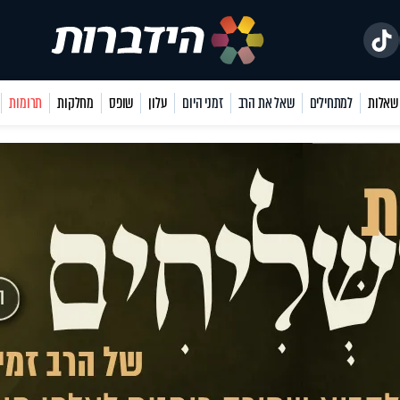
למתחילים
שאל את הרב
זמני היום
עלון
שופס
מחלקות
תרומות