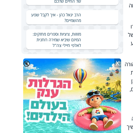
של החיים שלכם
מת בגיל 89 בעיצומה
הרב יגאל כהן - איך לקבל שפע
מהשמיים?
ו
מזוזות, ציציות וספרים מחזקים:
של
המיזם שיביא שמירה רוחנית
לאלפי חיילי צה"ל
X
🔇
ורה
,
יך