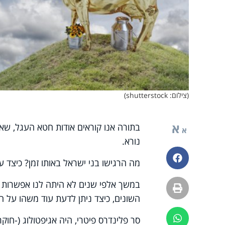
(צילום: shutterstock)
א
בתורה אנו קוראים אודות חטא העגל, שאי
א
נורא.
פייסבוק
מה הרגישו בני ישראל באותו זמן? כיצד ע
במשך אלפי שנים לא היתה לנו אפשרות ל
הדפסה
השונים, כיצד ניתן לדעת עוד משהו על ח
ווטסאפ
סר פלינדרס פיטרי, היה אגיפטולוג (-חו