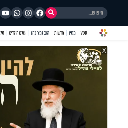
VOD
מגזין
חדשות
הרב זמיר כהן
עולם הילדים
70 שאלות
X