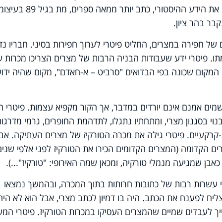
מפורסמים במצרים, גילה ממצאים ששינו את הידע ההיסטורי, כתב יותר ממאה ספרים, 
בר בהר ציון.
 שנים של חפירה במצרים, החליט פיטרי לערוך חפירות בסיני. חבריו נד
תו. פיטרי ידע שעבודות הבניה הרבות של מצרים הצריכו מכרות 
המקום שכונה בפי הבדואים "סרביט – א-חאדם", מקום שהיה ידוע
מים אמנם אינם יורדים במדבר, אך הקור מקפיא עצמות. פיטרי ה
וי בסגנון מצרי, ומתחתיו נתגלו, לתדהמת החופרים, גרמי מדרגות
קרקעיים. פיטרי גילה את מכרה הטורקיז של מצרים העתיקה. אבן
ם הקדומה (המצרים הקדומים הכירו את הטורקיז לפני אלפי שנים
כאבן שמגיעה מנמלי טורקיה, ומכאן שמה האירופי: "טורקיז"...).
י עשרות רבות של כתובות חרותות בתוך המכרה, ובהמשך נמצאו
הצליח לפענח את הכתב. היה בו דמיון לכתב מצרי, אבל הוא לא היה
ך לעבדים שמיים שהמצרים העסיקו במכרות הטורקיז. פיטרי המש