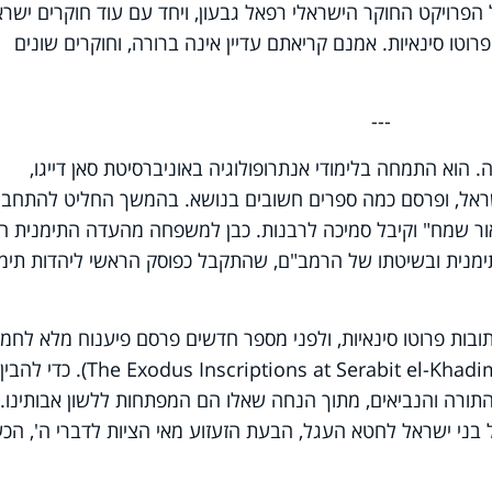
רויקט החוקר הישראלי רפאל גבעון, ויחד עם עוד חוקרים ישרא
רוטו סינאיות. אמנם קריאתם עדיין אינה ברורה, וחוקרים שונים
---
. הוא התמחה בלימודי אנתרופולוגיה באוניברסיטת סאן דייגו,
ראל, ופרסם כמה ספרים חשובים בנושא. בהמשך החליט להתחבר
אור שמח" וקיבל סמיכה לרבנות. כבן למשפחה מהעדה התימנית ה
מנית ובשיטתו של הרמב"ם, שהתקבל כפוסק הראשי ליהדות תימן
ובות פרוטו סינאיות, ולפני מספר חדשים פרסם פיענוח מלא לחמ
The Exodus Inscriptions at Serabit el-Khadi
). כדי להבין
התורה והנביאים, מתוך הנחה שאלו הם המפתחות ללשון אבותינו.
 בני ישראל לחטא העגל, הבעת הזעזוע מאי הציות לדברי ה', הכ