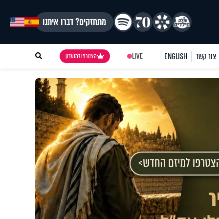
מתחזקים? דברו איתנו
צור קשר
ENGLISH
LIVE
הצטרפו למועדון