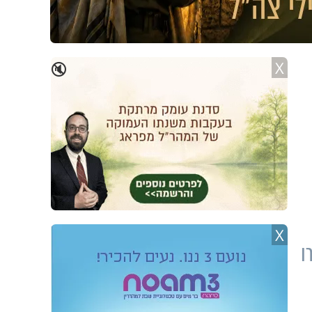
X
🔇
X
ו