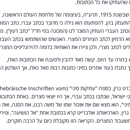
שהעתיקו את כל הכתובות.
העתקי הכתובות עברו בין המלומדים, עד שבשנת 1915, תרע"ה, בעיצומה של מלחמת העולם הראשו
התעמק בהן. להפתעתו הוא גילה כי מדובר בכתב עברי, כתב המור
 של הכתב העברי העתיק המוכר לנו (המכונה בפי חז"ל "כתב דעץ"). מ
וא הדמיון לכתב הציורים המצרי. האנשים שהשתמשו בכתב העברי
ם לכתב מצרי, ולכן ציירו את האותיות בדומה להירוגליפים המצריי
ברורה עד היום. קשה מאד להבין ולפענח את הכתובות האלו,
 נתגלו בעוד אתרים בסיני כתובות רבות מאד כאלו, אך השלטון ה
ט גרין, בספרו "עתיקות סיני" (
thebräische Inschriften vom
ני ישראל, שכתבו בכתב עברי, אך היו יוצאי מצרים. באחת הכתובות
תיני", הוא מצא שם את אזכור שמו של משה רבנו, את הסנה, ואת
ין. הארכיאולוג אולברייט קרא בכתובת אחת "אל הושיעה", ופיר
עבוד המצרים. הקריאה הזו מקובלת כיום על הרבה חוקרים.