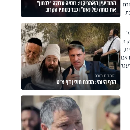
המודיעין האמריקני: רוסיה עלולה "לבחון"
חרת
את כוחה של נאט"ו כבר בסתיו הקרוב
ת
ל
קות
ינו,
אנו
"עגל
לומדים תורה
הדף היומי: מסכת חולין דף צ"ט