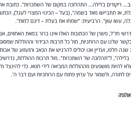
.. ריקודים בלילה... התהלוכה במקום של השתכרות". כתובת א
ת, אז תתביישו מאד בשמה", (בעל – הכינוי המצרי לעגל), הכתוב
לה, עשו עוון". הרביעית: "שמחו את בעלת – דינם למות".
שי חז"ל, פשרן של הכתובות האלו אינו ברור במאת האחוזים, אב
 בקשר שלנו עם הרוחניות, מול כל תרבות הבידור וההוללות שמסופ
בשפע ברחובה של עיר. למעלה מ-3000 שנה חלפו, ועדיין אנו יכולים להרגיש את הכאב והזעזוע של אבות
בלילה", ל"תהלוכה של השתכרות". מול תרבות ההוללות, נדרשים 
 שלא להיות מושפעים מההוללות המביאה לידי חטא. כדי להינצל מ
ם לתורה, ולשמור על ערוץ פתוח עם הרוחניות ועם דבר ה'.
ולוגיה