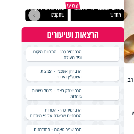
גם השולחן שבת שאתם
קצרים
כל מה שנשבר יכול להיבנות
מסדרים הוא חלק מהשפע
האם מ
מחדש
שתקבלו
בשבת
הרצאות ושיעורים
הרב זמיר כהן - התהוות היקום
וגיל העולם
הרב ירון אשכנזי - הציצית,
השכפ"ץ היהודי
רב,
הרב יצחק בצרי - גלגול נשמות
ביהדות
הרב זמיר כהן - הכוחות
הרוחניים שבאדם על פי היהדות
הרב שניר גואטה - ההזדמנות