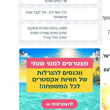
של החיים שלכם
הרב יגאל כהן - איך לקבל שפע
מהשמיים?
מן?
מזוזות, ציציות וספרים מחזקים:
המיזם שיביא שמירה רוחנית
לאלפי חיילי צה"ל
X
🔇
אל.
עם