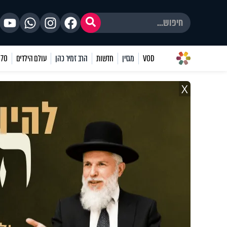
VOD
מגזין
חדשות
הרב זמיר כהן
עולם הילדים
70 שאלות
X