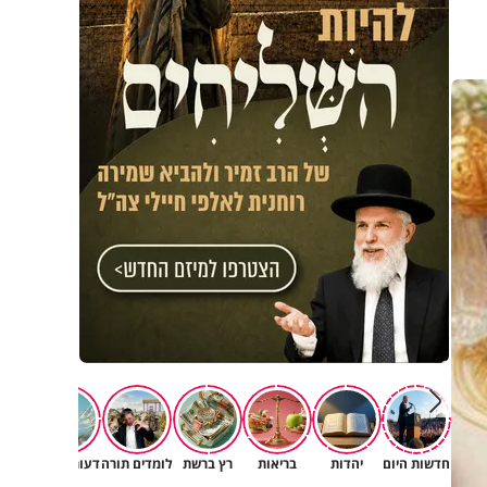
חדשות היום
יהדות
בריאות
רץ ברשת
לומדים תורה
דעות וטורים
תרב