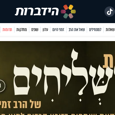
למתחילים
שאל את הרב
זמני היום
עלון
שופס
מחלקות
תרומות