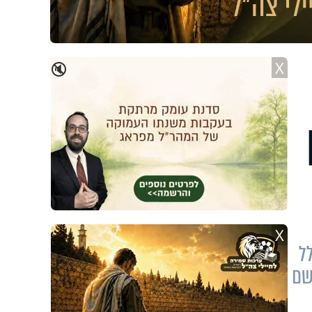
X
🔇
X
ל
שם