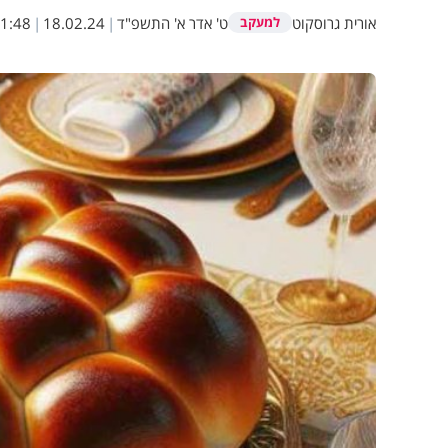
אורית גרוסקוט
ט' אדר א' התשפ"ד
|
18.02.24
|
1:48
למעקב