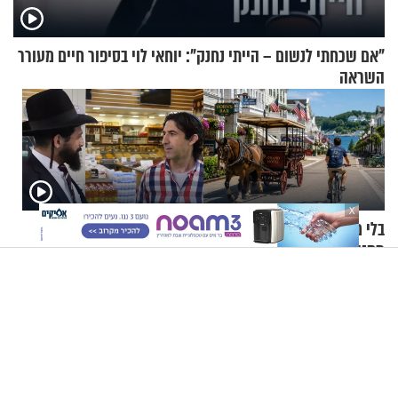
"אם שכחתי לנשום – הייתי נחנק": יוחאי לוי בסיפור חיים מעורר
השראה
X
בלי מכוניות ופקקים: כך
הרב, יש לי שאלה: איך
מתנהלים החיים באי שבו אסור
מתכוננים לשבת?
לנהוג כבר יותר מ-120 שנה