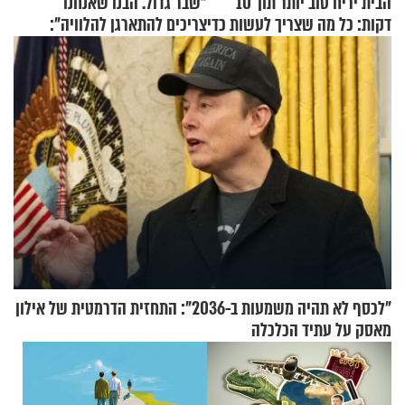
הבית יריח טוב יותר תוך 10
"שבר גדול. הבנו שאנחנו
דקות: כל מה שצריך לעשות כדי
צריכים להתארגן להלוויה":
לרענן את הבית
זוגיות במבחן, הפעם עם מרים
וגד דנינו
"לכסף לא תהיה משמעות ב-2036": התחזית הדרמטית של אילון
מאסק על עתיד הכלכלה