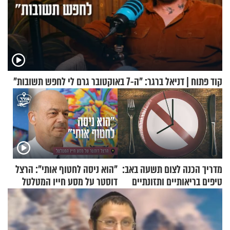
קוד פתוח | דניאל ברגר: "ה-7 באוקטובר גרם לי לחפש תשובות"
מדריך הכנה לצום תשעה באב:
"הוא ניסה לחטוף אותי": הרצל
טיפים בריאותיים ותזונתיים
דוסטר על מסע חייו המטלטל
לשמירה על הגוף