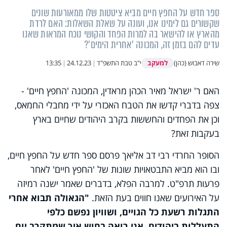
ספר חדש על החפץ חיים מביא ציטטות שלו ממאורעות שונים
שקשורים גם לימינו אנו, ועונה על שאלת השאלות: האם לרדת
מהארץ או להישאר בה למרות הפחד והקושי נוכח המראות שאנו
עדים להם בזמן זה, המכונה 'אחרית הימים'?
למעקב
שירה דאבוש (כהן)
י"ב טבת התשפ"ד
|
24.12.23
|
13:35
האם ר' ישראל מאיר הכהן מראדין, המכונה 'החפץ חיים' -
צפה בדברי קדשו את הטבח האכזרי על ידי מחבלי החמאס,
וכן את הפחדים והחששות בקרב היהודים שחיים בארץ
בעקבות זאת?
הסופר החרדי רבי דב אליאך פרסם ספר חדש על החפץ חיים,
ובו הוא מביא התבטאויות שונות של 'החפץ חיים' לאחר
פרעות תרפ"ט. למרבה הפלא, בדברים שאמר ישנה רמיזה
על האירועים שאנו חווים בעת הזאת.
"הגאולה תבוא אחרי
התגלות רשעת כל הגויים, ושוויון נפשם כלפי
התעללות ביהודים. אני רואה בחוש איך שמתקרב יום