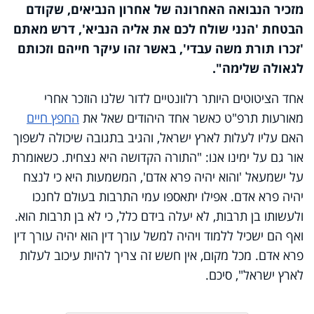
מזכיר הנבואה האחרונה של אחרון הנביאים, שקודם
הבטחת 'הנני שולח לכם את אליה הנביא', דרש מאתם
'זכרו תורת משה עבדי', באשר זהו עיקר חייהם וזכותם
לגאולה שלימה".
אחד הציטוטים היותר רלוונטיים לדור שלנו הוזכר אחרי
מאורעות תרפ"ט כאשר אחד היהודים שאל את
החפץ חיים
האם עליו לעלות לארץ ישראל, והגיב בתגובה שיכולה לשפוך
אור גם על ימינו אנו: "התורה הקדושה היא נצחית. כשאומרת
על ישמעאל 'והוא יהיה פרא אדם', המשמעות היא כי לנצח
יהיה פרא אדם. אפילו יתאספו עמי התרבות בעולם לחנכו
ולעשותו בן תרבות, לא יעלה בידם כלל, כי לא בן תרבות הוא.
ואף הם ישכיל ללמוד ויהיה למשל עורך דין הוא יהיה עורך דין
פרא אדם. מכל מקום, אין חשש זה צריך להיות עיכוב לעלות
לארץ ישראל", סיכם.