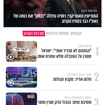
חדשות היום
המודיעין האמריקני: רוסיה עלולה "לבחון" את כוחה של
נאט"ו כבר בסתיו הקרוב
הנצפים
פעילות הידברות
תוכניות הערוץ
1
וידיאו מגזין
"הגמגום לא מגדיר אותי": ישראל
שטרן על המגבלה שלא עוצרת אותו
2
תכני ערוץ הידברות
חלום אדיר: מקבץ סגולות
3
עשייה והעצמה נשית
משיבת נפש: הגבול הדק שבין חוסר