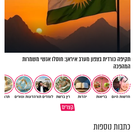
תקיפה כורדית בצפון מערב איראן: חוסלו אנשי משמרות
המהפכה
חדשות היום
בריאות
יהדות
רץ ברשת
לומדים תורה
דעות וטורים
תרבות
המבחן האמיתי בחיים - הרב ירון
קצרים
מוקדש לכל מי שאיבד איש קרוב
יצחקוב
כתבות נוספות