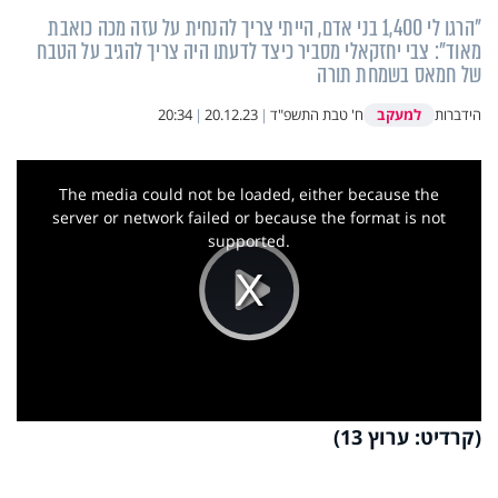
"הרגו לי 1,400 בני אדם, הייתי צריך להנחית על עזה מכה כואבת
מאוד": צבי יחזקאלי מסביר כיצד לדעתו היה צריך להגיב על הטבח
של חמאס בשמחת תורה
למעקב
הידברות
ח' טבת התשפ"ד
|
20.12.23
|
20:34
This
is
a
The media could not be loaded, either because the
modal
window.
server or network failed or because the format is not
supported.
Play
Video
(קרדיט: ערוץ 13)