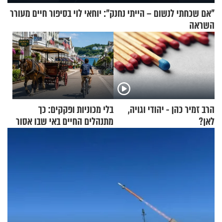
"אם שכחתי לנשום – הייתי נחנק": יוחאי לוי בסיפור חיים מעורר
השראה
הרב זמיר כהן - יהודי וגויה,
בלי מכוניות ופקקים: כך
לאן?
מתנהלים החיים באי שבו אסור
לנהוג כבר יותר מ-120 שנה