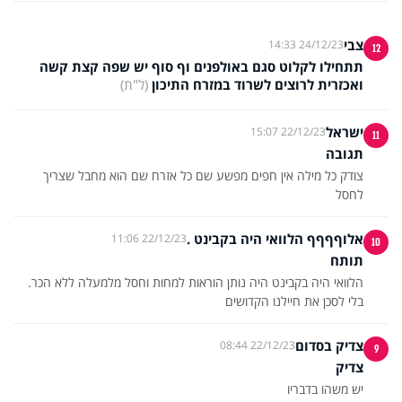
צבי
24/12/23 14:33
12
תתחילו לקלוט סגם באולפנים וף סוף יש שפה קצת קשה
ואכזרית לרוצים לשרוד במזרח התיכון
(ל"ת)
ישראל
22/12/23 15:07
11
תגובה
צודק כל מילה אין חפים מפשע שם כל אזרח שם הוא מחבל שצריך
לחסל
אלוףףףף הלוואי היה בקבינט .
22/12/23 11:06
10
תותח
הלוואי היה בקבינט היה נותן הוראות למחות וחסל מלמעלה ללא הכר.
בלי לסכן את חיילנו הקדושים
צדיק בסדום
22/12/23 08:44
9
צדיק
יש משהו בדבריו