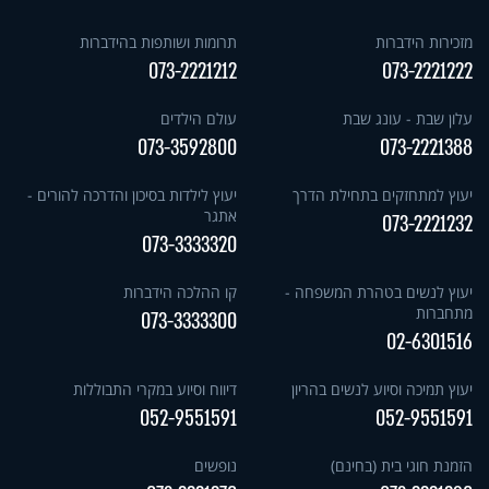
מזכירות הידברות
תרומות ושותפות בהידברות
073-2221212
073-2221222
עלון שבת - עונג שבת
עולם הילדים
073-3592800
073-2221388
יעוץ למתחזקים בתחילת הדרך
יעוץ לילדות בסיכון והדרכה להורים -
אתגר
073-2221232
073-3333320
יעוץ לנשים בטהרת המשפחה -
קו ההלכה הידברות
מתחברות
073-3333300
02-6301516
יעוץ תמיכה וסיוע לנשים בהריון
דיווח וסיוע במקרי התבוללות
052-9551591
052-9551591
הזמנת חוגי בית (בחינם)
נופשים