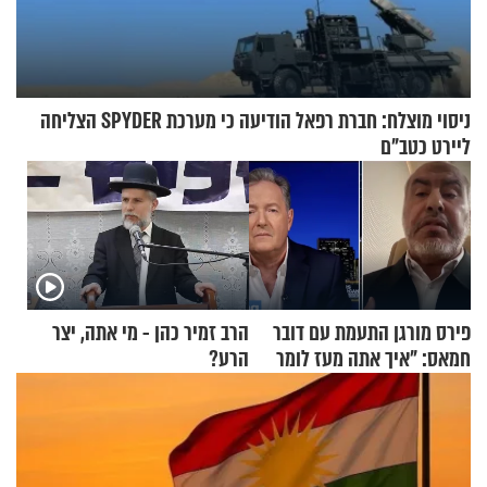
ניסוי מוצלח: חברת רפאל הודיעה כי מערכת SPYDER הצליחה
ליירט כטב"ם
פירס מורגן התעמת עם דובר
הרב זמיר כהן - מי אתה, יצר
חמאס: "איך אתה מעז לומר
הרע?
שלא ביצעתם פשעי מלחמה?!"