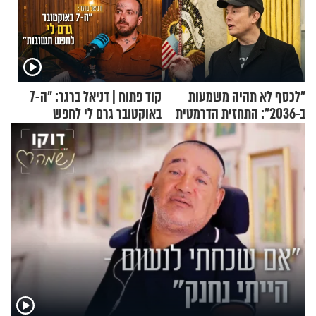
"לכסף לא תהיה משמעות
קוד פתוח | דניאל ברגר: "ה-7
ב-2036": התחזית הדרמטית
באוקטובר גרם לי לחפש
של אילון מאסק על עתיד
תשובות"
הכלכלה