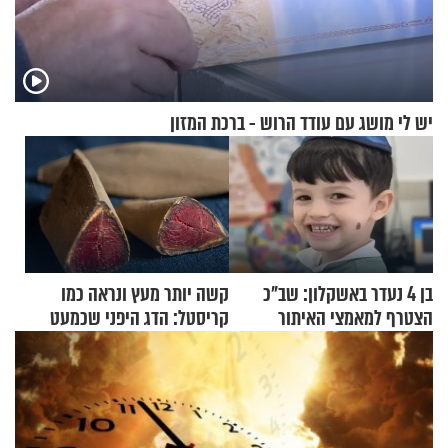
יש לי מושג עם עודד הרוש - ברכת המזון
בן 4 נעדר באשקלון: שב"כ
קשה יותר מעץ ונראה כמו
הצטרף למאמצי האיתור
קריסטל: הדג היפני שכמעט
בלתי אפשרי לחתוך