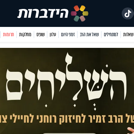
למתחילים
שאל את הרב
זמני היום
עלון
שופס
מחלקות
תרומות