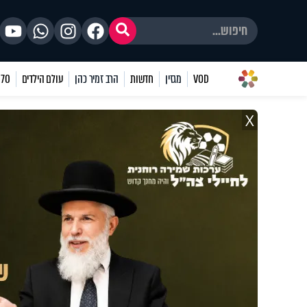
VOD
מגזין
חדשות
הרב זמיר כהן
עולם הילדים
70 שאלות
X