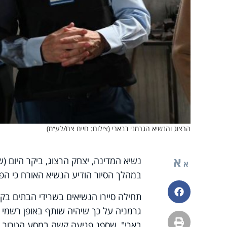
הרצוג והנשיא הגרמני בבארי (צילום: חיים צח/לע״מ)
א
נשיא המדינה, יצחק הרצוג, ביקר היום (ש
א
במהלך הסיור הודיע הנשיא האורח כי הפרל
פייסבוק
תחילה סיירו הנשיאים בשרידי הבתים בקי
גרמניה על כך שיהיה שותף באופן רשמי ל
הדפסה
בארי", שספג פגיעה קשה במסע הטרור ב-7 באוקטוב