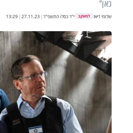
כאן"
שלומי דיאז
י"ד כסלו התשפ"ד
|
27.11.23
|
13:29
למעקב