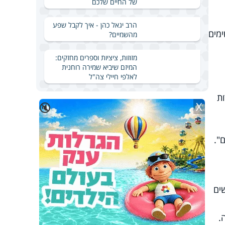
של החיים שלכם
הרב יגאל כהן - איך לקבל שפע
המרשימים
מהשמיים?
מזוזות, ציציות וספרים מחזקים:
המיזם שיביא שמירה רוחנית
לאלפי חיילי צה"ל
ות
X
🔇
".
ים
.