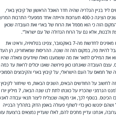
ם ליד בניין הגלריה שהיה חדר האוכל הראשון של קיבוץ בארי,
שנשרף כולו. הגלריה הזו במשך עשרות שנים הציגה כ-400 תערוכות והייתה אחד ממפעלי התרבות 
מקום הזה כי הוא מסמל את הרוח של בארי ואת העובדה שכאן
ת ולבנות, אלא גם על הרוח הגדולה של עם ישראל".
נשיא גרמניה שטיינמאייר: "בגרמניה, אנו מאזינים לחדשות מה-7 באוקטובר, צפינו בטלוויזיה, וראינו את
בל להיות פה, במקום הזה זה שונה. ההריסות שמאחורינו, הן העד
 את המילים לתאר את מה ששמענו מאלו שיודעים ומאלה שהיו
 עצם העובדה שאנחנו כאן פירושה שאנו יכולים לראות עד כמה
ל חמאס על העם הישראלי, על קיבוץ בארי והקיבוצים הסמוכים
ה לחשוב על החודשים הבאים, השנים הבאות, מי שיחזור לקיבוץ
בארי יצטרך סוג של עוגן. אני מודה לפרלמנט הגרמני שהכריז על כוונתו לתת לנו שנה הבאה, 7 מיליון יורו
 הכינוס. בנוסף לכך, אני מקווה שנצליח ליצור תנאי עבודה לאנש
ושהם יפגשו כאן כדי לשתף פעולה באופן הדוק בתהליך הבנייה
רובה, אנחנו עדיין מחכים להם, לאלו שעדיין נמצאים ברצועת עזה