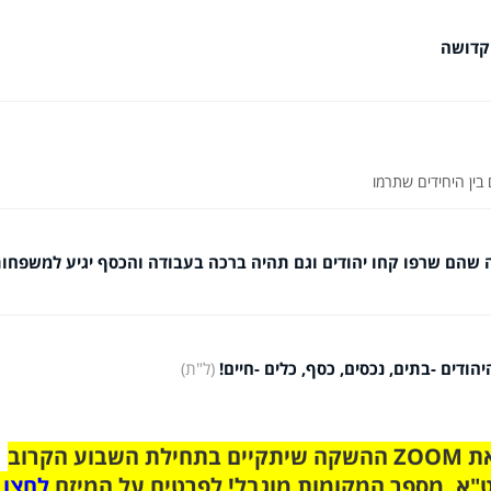
קדושה
 בין היחידים שתרמו
 שהם שרפו קחו יהודים וגם תהיה ברכה בעבודה והכסף יגיע למשפחו
ודים -בתים, נכסים, כסף, כלים -חיים!
(ל"ת)
הצטרפו לקבוצת הוואטסאפ לקראת ZOOM ההשקה שיתקיים בתחילת השבוע הקרוב
"א. מספר המקומות מוגבל! לפרטים על המיזם
לחצו 