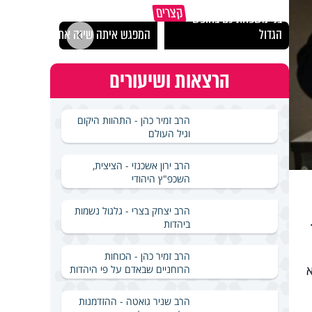
כך תשמרו על עצמכם ועל
הרצל
קצרים
בני משפחתיכם בחופש
לארץ
הגדול
המפגש איתה שינה את חיי
באירא
הרצאות ושיעורים
הרב זמיר כהן - התהוות היקום
וגיל העולם
הרב ירון אשכנזי - הציצית,
השכפ"ץ היהודי
הרב יצחק בצרי - גלגול נשמות
ביהדות
הרב זמיר כהן - הכוחות
הרוחניים שבאדם על פי היהדות
הרב שניר גואטה - ההזדמנות