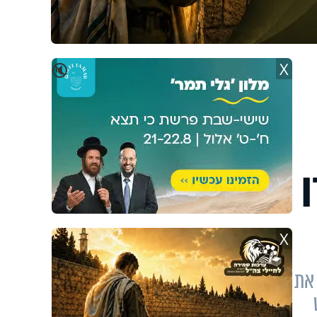
X
🔇
ורו
X
 את