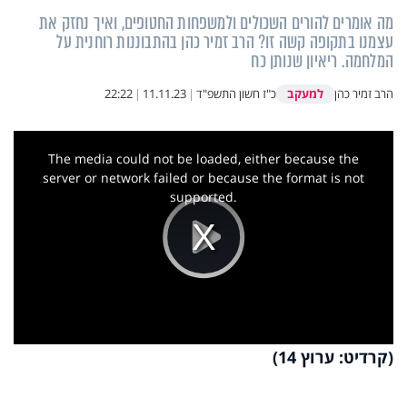
מה אומרים להורים השכולים ולמשפחות החטופים, ואיך נחזק את
עצמנו בתקופה קשה זו? הרב זמיר כהן בהתבוננות רוחנית על
המלחמה. ריאיון שנותן כח
למעקב
הרב זמיר כהן
כ"ז חשון התשפ"ד
|
11.11.23
|
22:22
This
is
a
The media could not be loaded, either because the
modal
window.
server or network failed or because the format is not
supported.
Play
Video
(קרדיט: ערוץ 14)