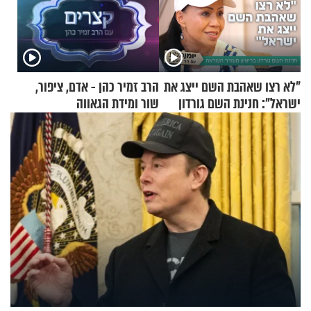
"לא רצו שאהבת השם ייצג את
הרב זמיר כהן - אדם, ציפור,
ישראל": חנינת השם גורדון
שור ומידת הגאווה
בריאיון מעורר השראה