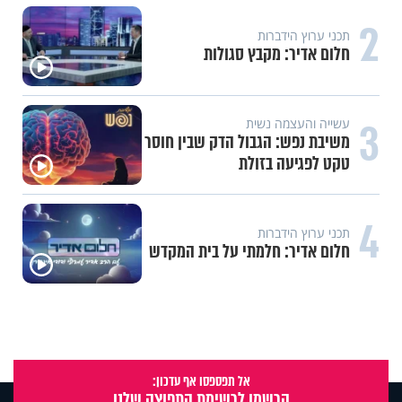
2
תכני ערוץ הידברות
חלום אדיר: מקבץ סגולות
3
עשייה והעצמה נשית
משיבת נפש: הגבול הדק שבין חוסר
טקט לפגיעה בזולת
4
תכני ערוץ הידברות
חלום אדיר: חלמתי על בית המקדש
אל תפספסו אף עדכון:
הרשמו לרשימת התפוצה שלנו