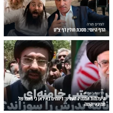
לומדים תורה
הדף היומי: מסכת חולין דף צ"ט
חדשות היום
היעלמות המנהיג העליון: דיווחים באיראן כי מצבו של
חמינאי קשה