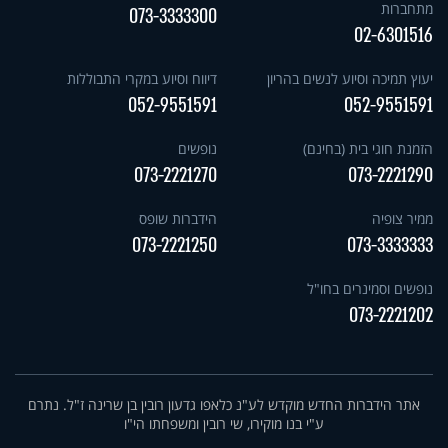
מתחברות
073-3333300
02-6301516
יעוץ תמיכה וסיוע לנשים בהריון
דיווח וסיוע במקרי התבוללות
052-9551591
052-9551591
הזמנת חוגי בית (בחינם)
נופשים
073-2221270
073-2221290
ממיר צופיה
הידברות שופס
073-2221250
073-3333333
נופשים וסמינרים בחו"ל
073-2221202
אתר הידברות החדש מוקדש לע"נ כלאפו גדעון רובין בן שרינה ז"ל. נתרם
ע"י בנו מוקירו, שי רובין ומשפחתו הי"ו