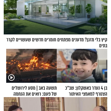
קיץ בלי מזגן? מדענים מפתחים חומרים חדשים שעשויים לקרר
בתים
בן 4 נעדר באשקלון: שב"כ
תשעה באב | מסע לירושלים
הצטרף למאמצי האיתור
של פעם: רואים את הנחמה