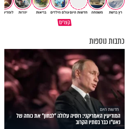
רץ ברשת
משפחה
חדשות היום
עולם הילדים
בריאות
יהדות
לומדים ת
גם ׳הרע׳ זה הרחמים של בורא
קצרים
מדוע האמונה נמשלה למלח?
עולם
כתבות נוספות
חדשות היום
המודיעין האמריקני: רוסיה עלולה "לבחון" את כוחה של
נאט"ו כבר בסתיו הקרוב