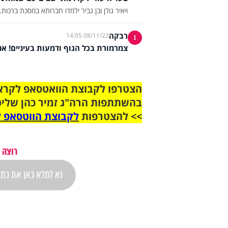
ויאיר גולן ובן גביר ילמדו חברותא במסכת ברכות.
רבקה
08/11/23 14:05
1
צמרמורת בכל הגוף ודמעות בעיניים! א
בהשתתפות הרה"ג זמיר כהן שליט
>> להצטרפות
לקבוצת הווטסאפ ל
רוצה 