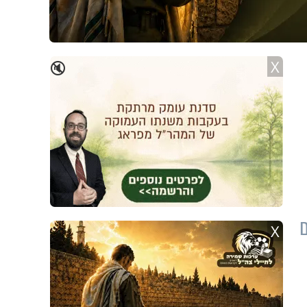
X
🔇
ם
X