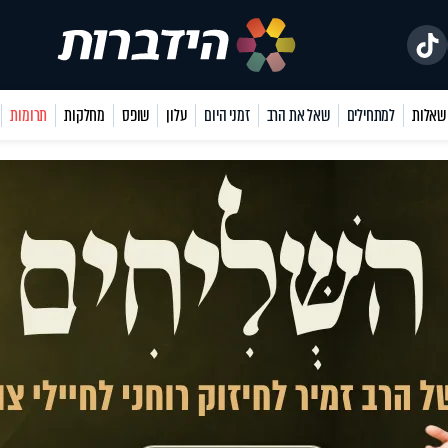
למתחילים
שאל את הרב
זמני היום
עלון
שופס
מחלקות
תרומות