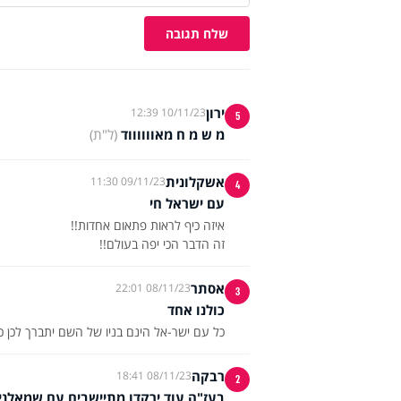
שלח תגובה
ירון
10/11/23 12:39
5
מ ש מ ח מאווווווד
(ל"ת)
אשקלונית
09/11/23 11:30
4
עם ישראל חי
זה הדבר הכי יפה בעולם!!
אסתר
08/11/23 22:01
3
כולנו אחד
כל עם ישר-אל הינם בניו של השם יתברך לכן כו
רבקה
08/11/23 18:41
2
בעז"ה עוד ירקדו מתיישבים עם שמאלנים