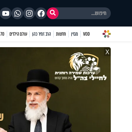
VOD
מגזין
חדשות
הרב זמיר כהן
עולם הילדים
70 שאלות
X