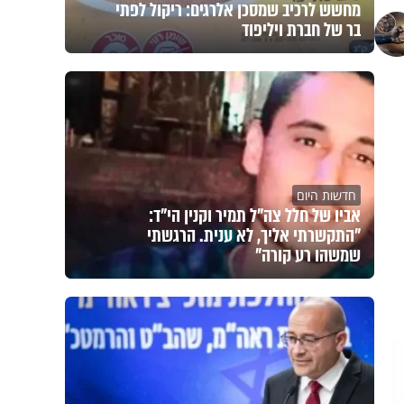
מחשש לרכיב שמסכן אלרגים: ריקול לפתי
בר של חברת ויליפוד
חדשות היום
אביו של חלל צה"ל תמיר וקנין הי"ד:
"התקשרתי אליך, לא ענית. הרגשתי
שמשהו רע קורה"