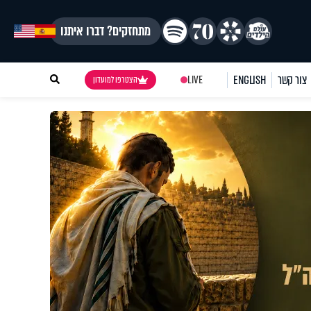
מתחזקים? דברו איתנו
צור קשר
ENGLISH
LIVE
הצטרפו למועדון