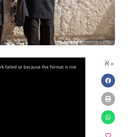
א
א
k failed or because the format is not
פייסבוק
הדפסה
ווטסאפ
מועדפים