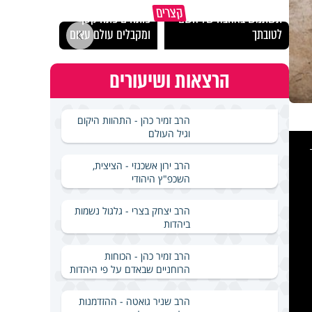
מכילי
קצרים
תשתמש באהבה של השם
פותחים פתח קטן -
במבחן
לטובתך
ומקבלים עולם עצום
ואלתר
הרצאות ושיעורים
הרב זמיר כהן - התהוות היקום
וגיל העולם
This
is
a
modal
windo
הרב ירון אשכנזי - הציצית,
השכפ"ץ היהודי
הרב יצחק בצרי - גלגול נשמות
ביהדות
הרב זמיר כהן - הכוחות
הרוחניים שבאדם על פי היהדות
הרב שניר גואטה - ההזדמנות