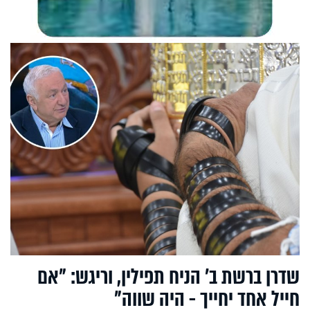
שדרן ברשת ב' הניח תפילין, וריגש: "אם
חייל אחד יחייך - היה שווה"