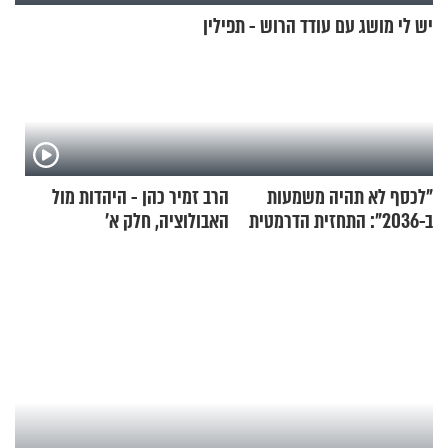
יש לי מושג עם עודד הרוש - תפילין
"לכסף לא תהיה משמעות
הרב זמיר כהן - היהדות מול
ב-2036": התחזית הדרמטית
האבולוציה, חלק א’
של אילון מאסק על עתיד
הכלכלה