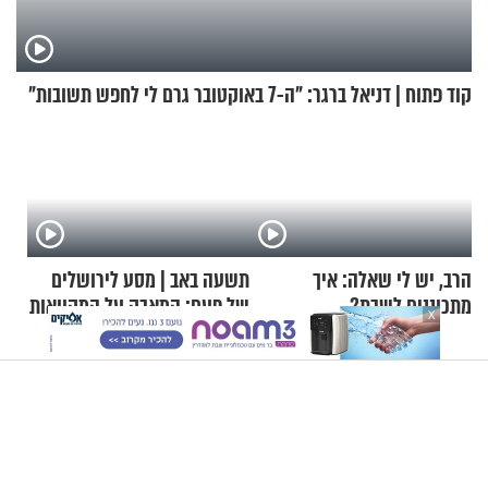
קוד פתוח | דניאל ברגר: "ה-7 באוקטובר גרם לי לחפש תשובות"
הרב, יש לי שאלה: איך
תשעה באב | מסע לירושלים
מתכוננים לשבת?
של פעם: המאבק על המקוואות
X