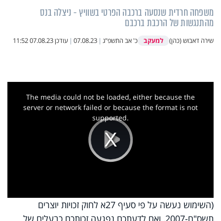
משפחה חרדית שנסעה ברכבה הפרטי בשוויץ - ניצלה בנס
מהתנגשות של הרכבת ברכבם
למעקב
שירה דאבוש (כהן)
כ' אב התשפ"ג
|
07.08.23
|
עודכן
07.08.23 11:52
This
is
a
The media could not be loaded, either because the
modal
window.
server or network failed or because the format is not
supported.
Play
Video
(השימוש נעשה על פי סעיף 27א לחוק זכויות יוצרים
תשס"ח-2007, ואם לדעתכם נפגעה זכותכם כבעלים של