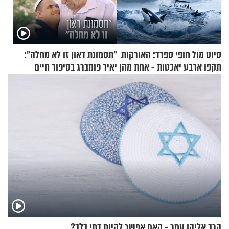
סיוט מול חופי ספרד: האורקות
"תסמונת דאון זו לא מחלה":
תקפו ארבע יאכטות - אחת מהן
יאיר פומברג בסיפור חיים
טבעה
מעורר השראה
הרב אליהו עמר - האם אפשר להיות דתי בלב?