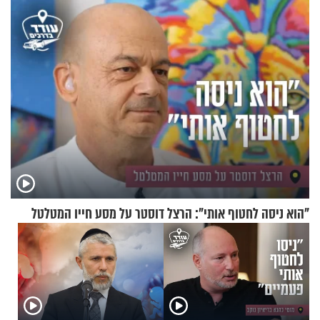
"הוא ניסה לחטוף אותי": הרצל דוסטר על מסע חייו המטלטל