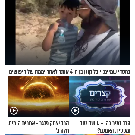
בחסדי שמיים: יובל קוגן בן ה-4 אותר לאחר יממה של חיפושים
הרב זמיר כהן - עושה טוב
הרב יצחק פנגר - אחרית הימים,
ומפסיד, האמנם?
חלק ב’