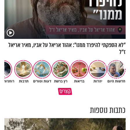
"לא הספקתי להיפרד ממנו": אהוד אריאל על אביו, מאיר אריאל
ז"ל
חדשות היום
יהדות
בריאות
רץ ברשת
דעות וטורים
תרבות
רוחניות ו
גם ׳הרע׳ זה הרחמים של בורא
קצרים
מדוע האמונה נמשלה למלח?
עולם
כתבות נוספות