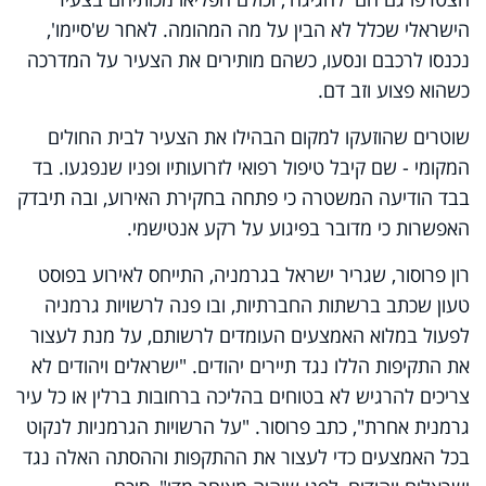
הישראלי שכלל לא הבין על מה המהומה. לאחר ש'סיימו',
נכנסו לרכבם ונסעו, כשהם מותירים את הצעיר על המדרכה
כשהוא פצוע וזב דם.
שוטרים שהוזעקו למקום הבהילו את הצעיר לבית החולים
המקומי - שם קיבל טיפול רפואי לזרועותיו ופניו שנפגעו. בד
בבד הודיעה המשטרה כי פתחה בחקירת האירוע, ובה תיבדק
האפשרות כי מדובר בפיגוע על רקע אנטישמי.
רון פרוסור, שגריר ישראל בגרמניה, התייחס לאירוע בפוסט
טעון שכתב ברשתות החברתיות, ובו פנה לרשויות גרמניה
לפעול במלוא האמצעים העומדים לרשותם, על מנת לעצור
את התקיפות הללו נגד תיירים יהודים. "ישראלים ויהודים לא
צריכים להרגיש לא בטוחים בהליכה ברחובות ברלין או כל עיר
גרמנית אחרת", כתב פרוסור. "על הרשויות הגרמניות לנקוט
בכל האמצעים כדי לעצור את ההתקפות וההסתה האלה נגד