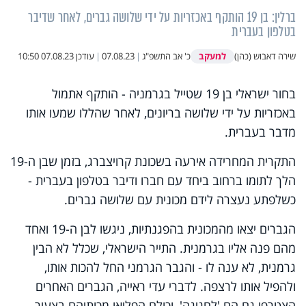
ברלין: בן 19 הותקף באכזריות על ידי שלושה גברים, לאחר שדיבר
בטלפון בעברית
למעקב
שירה דאבוש (כהן)
כ' אב התשפ"ג
|
07.08.23
|
עודכן
07.08.23 10:50
בחור ישראלי בן 19 שטייל בגרמניה - הותקף אתמול
באכזריות על ידי שלושה בריונים, לאחר שהללו שמעו אותו
מדבר בעברית.
התקרית המחרידה אירעה בשכונת קרויצברג, בזמן שבן ה-19
הלך לתומו ברחוב ביחד עם חברו ודיבר בטלפון בעברית -
כשלפתע נעצרה לידם מכונית עם שלושה גברים.
הגברים יצאו מהמכונית בהפגנתיות, ניגשו לבן ה-19 ואחד
מהם פנה אליו בגרמנית. התייר הישראלי, שכלל לא הבין
גרמנית, לא ענה לו - והגבר הגרמני החל להכות אותו,
ולהפיל אותו לרצפה. לדברי עדי ראייה, הגברים האחרים
הצטרפו גם הם 'לחגיגה', וכולם הפליאו מכותיהם בצעיר