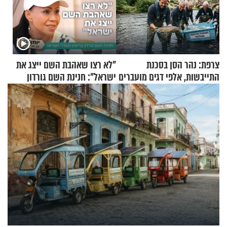
צרפת: נהר הסן בסכנת
"לא רצו שאהבת השם ייצג את
התייבשות, אלפי דגים מועברים
ישראל": חנינת השם גורדון
במבצעי חילוץ
בריאיון מעורר השראה