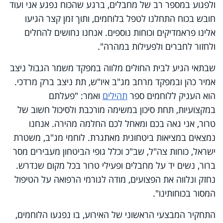
ולפגוע במספר רב של מחבלים, ברגע שהכוח נפגע אני ועוד
חובש בכוח התחלנו לטפל בלוחמים, ותוך זמן קצר הגיעו
אלינו פראמדיקים וכוחות נוספים. אנחנו נחושים להחלים
ולחזור לחברים ולפעילות במהרה".
שבתאי הגיע לבית החולים מלווה במפקד משמר הגבול ניצב
אמיר כהן ובמפקד מרחב מג"ב איו"ש, תת ניצב ברק מרדכי.
הוא העניק ללוחמים ספר
תהילים
ואמר: "פעלתם
במקצועיות, תחת סיכון במשימה מורכבת ולסיכול חשוב של
טרור, אני גאה בכם ומאחל לכם החלמה מהירה. אנחנו
נמצאים במציאות ביטחונית מאתגרת. לוחמי מג"ב, משטרת
ישראל, כוחות צה"ל, שב"כ וכלל גופי הביטחון מעבירים מסר
ברור, נשים יד על מחבלים ופעילי טרור בכל מקום שנדרש.
נחזק ונלווה את הפצועים, מודה לגורמי הרפואה על הטיפול
המסור בכוחותינו".
התחקיר המבצעי הראשוני של האירוע, בו נפגעו הלוחמים,