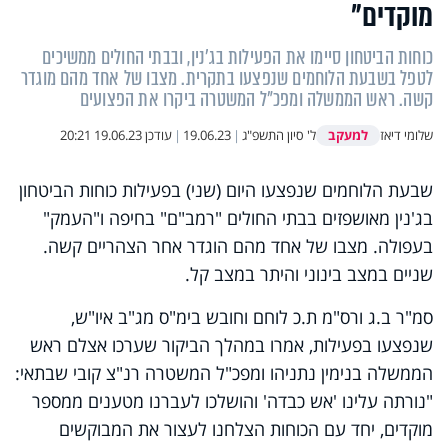
מוקדים"
כוחות הביטחון סיימו את הפעילות בג'נין, ובבתי החולים ממשיכים
לטפל בשבעת הלוחמים שנפצעו בתקרית. מצבו של אחד מהם מוגדר
קשה. ראש הממשלה ומפכ"ל המשטרה ביקרו את הפצועים
למעקב
שלומי דיאז
ל' סיון התשפ"ג
|
19.06.23
|
עודכן
19.06.23 20:21
שבעת הלוחמים שנפצעו היום (שני) בפעילות כוחות הביטחון
בג'נין מאושפזים בבתי החולים "רמב"ם" בחיפה ו"העמק"
בעפולה. מצבו של אחד מהם הוגדר אחר הצהריים קשה.
שניים במצב בינוני והיתר במצב קל.
סמ"ר ב.ג ורס"מ ת.כ לוחם וחובש בימ"ס מג"ב איו"ש,
שנפצעו בפעילות, אמרו במהלך הביקור שערכו אצלם ראש
הממשלה בנימין נתניהו ומפכ"ל המשטרה רנ"צ קובי שבתאי:
"נורתה עלינו 'אש כבדה' והושלכו לעברנו מטענים ממספר
מוקדים, יחד עם הכוחות הצלחנו לעצור את המבוקשים