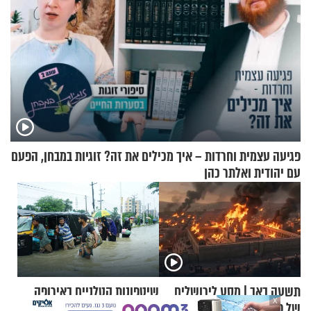
פגיעה עצמית וחרדות – איך מכילים את זה? זוגיות במבחן, הפעם
עם יהודית ואלתר כהן
תשעה באב | מסע לירושלים
שיטפונות קטלניים באירופה
X
של פעם: רואים את הנחמה
ובבנגלדש: עשרות הרוגים