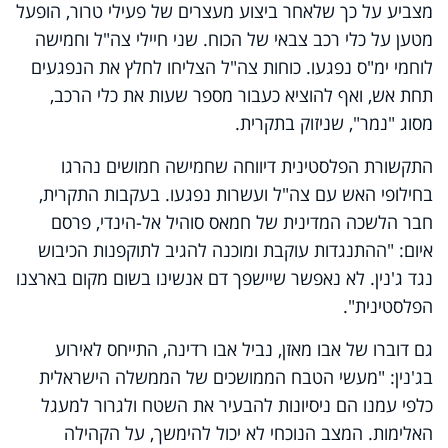
מצביע על כך שלאחר ביצוע מעצרים של פעילי טרור, הופעל
מטען על כלי רכב צבאי של הכוח. שני חיילי צה"ל וחמישה
לוחמי ימ"ס נפגעו. כוחות צה"ל הצליחו לחלץ את הנפגעים
תחת אש, ואף להוציא כעבור מספר שעות את כלי הרכב,
מסוג "נמר", שניזוק בתקרית.
התקשורת הפלסטינית דיווחה שחמישה חמושים נהרגו
בחילופי האש עם צה"ל ועשרות נפגעו. בעקבות התקרית,
חבר הלשכה המדינית של חמאס סוהיל אל-הינדי, פרסם
איום: "ההתנגדות עוקבת ומוכנה להגיב לתוקפנות הכיבוש
נגד ג'נין. לא נאפשר שיישפך דם אנשינו בשום מקום בארצנו
הפלסטינית".
גם דוברו של אבו מאזן, נביל אבו רדינה, התייחס לאירוע
בג'נין: "מעשי הטבח הממושכים של הממשלה הישראלית
כלפי עמנו הם ניסיונות להבעיר את השטח ולגרור למעגל
האלימות. המצב הנוכחי לא יכול להימשך, על הקהילה