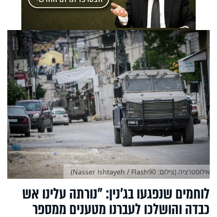
אילוסטרציה (צילום: Nasser Ishtayeh / Flash90)
לוחמים שנפגעו בג'נין: "נורתה עלינו אש
כבדה והושלכו לעברנו מטענים ממספר