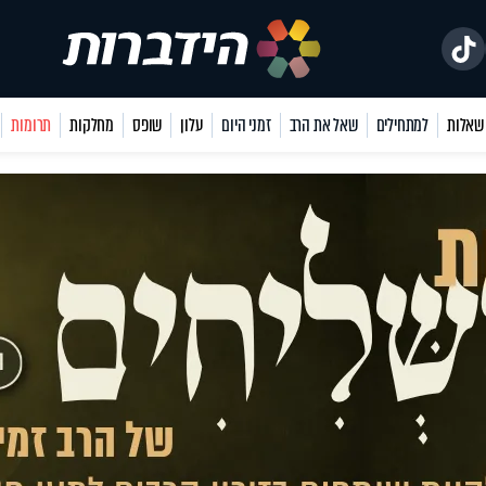
למתחילים
שאל את הרב
זמני היום
עלון
שופס
מחלקות
תרומות