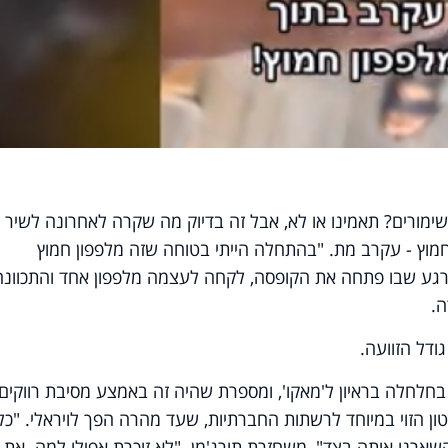
ימורים? תאמינו או לא, אבל זה בדיוק מה שקרה לאחרונה לשיר
חמוץ - עקרב מת. "בהתחלה הייתי בטוחה שזה מלפפון חמוץ
גע שבו פתחה את הקופסה, לקחה לעצמה מלפפון אחד והתכוונה
ה.
ודל הזוועה.
חלחלה בראיון ל'מאקו', ומספרת שהיה זה באמצע מסיבת רווקים
ון הזוי במיוחד לרשתות החברתיות, שעד מהרה הפך לויראלי. "כל
שארנו אותה בצד", משחזרת תורג'מן. "לא זוכרת אפילו למה. את