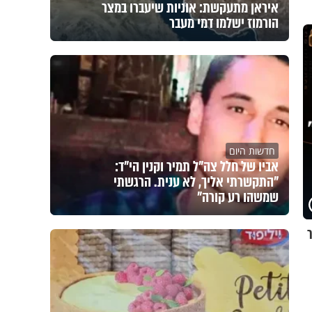
איראן מתעקשת: אוניות שיעברו במצר
הורמוז ישלמו דמי מעבר
חדשות היום
אביו של חלל צה"ל תמיר וקנין הי"ד:
"התקשרתי אליך, לא ענית. הרגשתי
שמשהו רע קורה"