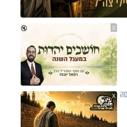
X
🔇
סה
X