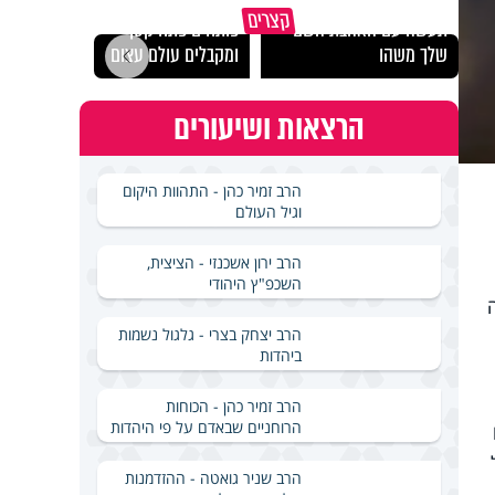
מכילי
קצרים
תעשה עם האהבת השם
פותחים פתח קטן -
במבחן
שלך משהו
ומקבלים עולם עצום
ואלתר
הרצאות ושיעורים
הרב זמיר כהן - התהוות היקום
וגיל העולם
הרב ירון אשכנזי - הציצית,
השכפ"ץ היהודי
הרב יצחק בצרי - גלגול נשמות
ביהדות
הרב זמיר כהן - הכוחות
הרוחניים שבאדם על פי היהדות
הרב שניר גואטה - ההזדמנות