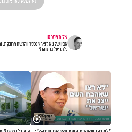
אל תפספסו
אביו של גיא זוארץ נפטר, והרשת מחבקת. ו
כלתו יעל בר זוהר?
"לא רצו שאהבת השם ייצג את ישראל":
קיץ בלי מזגן? 