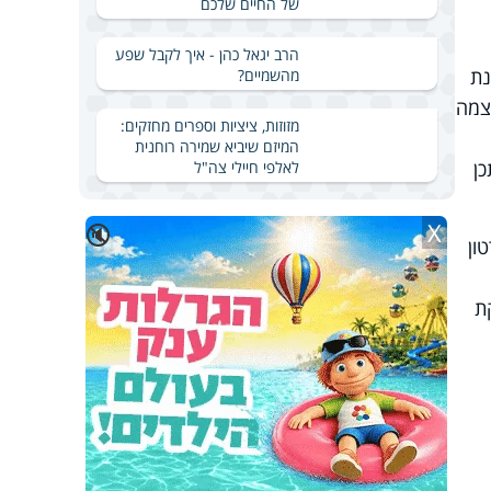
של החיים שלכם
הרב יגאל כהן - איך לקבל שפע
נת
מהשמיים?
צמה
מזוזות, ציציות וספרים מחזקים:
המיזם שיביא שמירה רוחנית
כן
לאלפי חיילי צה"ל
X
🔇
ון
ת