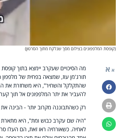
(קופסת המלפפונים בצילום מסך שנלקח מתוך הסרטון)
א
מה הסיכויים שעקרב יימצא בתוך קופסת ש
א
תורג'מן עוז, שמצאה בפחית של מלפפון 
שהתקלקל והשחיר", היא משחזרת את הר
פייסבוק
להעביר את יתר המלפפונים אל תוך קער
הדפסה
רק כשהתבוננה מקרוב יותר - הבינה את ג
"היה שם עקרב כבוש ומת", היא מתארת ב
ווטסאפ
לאחיה. כשאורחיה ראו זאת, הם העלו סרט
אחד מהנוכחים צילם את תוכן הקופסה, וה