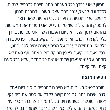
"מכיוון שאני בדרך כלל מארחת בחג וחייבת להספיק לנקות,
לסדר וגם לבשל, ערב פסח אצלי מאופיין בהרבה תכנון
מראש. יש לי תכניות מדויקות לגבי הקניות שאני רוצה
להספיק והבישולים שמוטלים עליי, ואני מפזרת את המשימות
בהתאם לזמן הפנוי. את יום העבודה שלי אני מסיימת בדרך
כלל לקראת הערב, ואז מתפנה להשקיע בביתי הפרטי. בדרך
כלל אני מתחילה לעבוד על הבית עשרה ימים לפני החג,
ובכל פעם משקיעה באופן ממוקד באזור אחר. אף פעם לא
לוקחת על עצמי 'ארון שלם' או 'את כל החדר', אלא בכל פעם
קצת ועוד קצת".
הטיפ המנצח
"מותר לפצל משימות, לא חייבים להספיק ה-כ-ל ביום אחד,
ולגבי אירוח בחג: גם ככה קשה לקבל את פסח עם בית נקי,
מסודר ומוכשר, וכשמארחים בליל הסדר נוצר בדרך כלל עול
גדול בעקבות הבישולים. כאן חשוב לזכור שמותר גם להיעזר