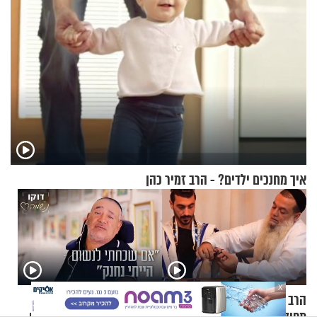
איך מחנכים ילדים? - הרב זמיר כהן
X
הרב יגאל כהן - איך להניח
"אם שכחתי לנשום – הייתי